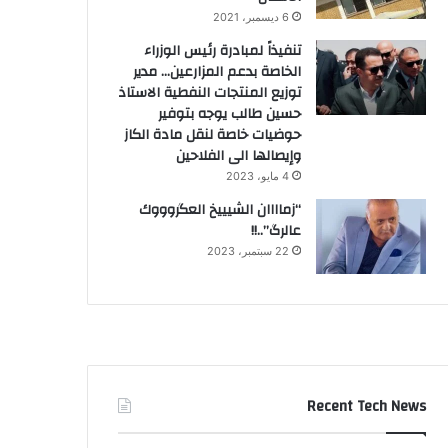
6 ديسمبر، 2021
تنفيذاً لمبادرة رئيس الوزراء
الخاصة بدعم المزارعين… مدير
توزيع المنتجات النفطية الاستاذ
حسين طالب يوجه بتوفير
حوضيات خاصة لنقل مادة الكاز
وإيصالها الى الفلاحين
4 مايو، 2023
“زماااان الشيييخ العگروووك
عالرگ”..!!
22 سبتمبر، 2023
Recent Tech News