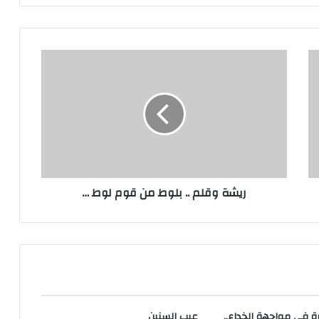
ريشة
وقلم
..
بلوط
من
قوم
لوط
…
ريشة وقلم .. بلوط من قوم لوط …
ة في مواجهة الخداع..
عيب السنين