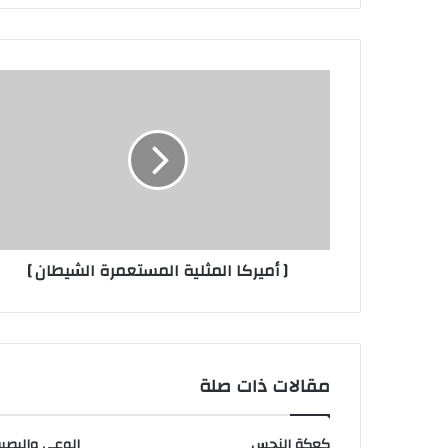
[
أميركا
المثلية
المستعمرة
الشيطان
]
[ أميركا المثلية المستعمرة الشيطان ]
مقالات ذات صلة
كعكة النحس
الوعي والبصير