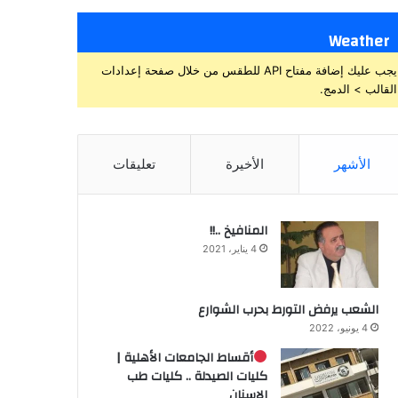
Weather
يجب عليك إضافة مفتاح API للطقس من خلال صفحة إعدادات
القالب > الدمج.
الأشهر
الأخيرة
تعليقات
المنافيخ ..!!
4 يناير، 2021
الشعب يرفض التورط بحرب الشوارع
4 يونيو، 2022
أقساط الجامعات الأهلية |
كليات الصيدلة .. كليات طب
الاسنان