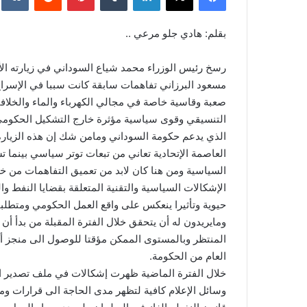
بقلم: هادي جلو مرعي ..
رسخ رئيس الوزراء محمد شياع السوداني في زيارته الأ
مسعود البرزاني تفاهمات سابقة كانت سببا في الإسراع 
صعبة وقاسية خاصة في مجالي الكهرباء والماء والخلافا
التنسيقي وقوى سياسية مؤثرة خارج التشكيل الحكومي 
الذي يدعم حكومة السوداني ومامن شك إن هذه الزيارة ت
العاصمة الإتحادية تعاني من تبعات توتر سياسي بينما ت
السياسية ومن هنا كان لابد من تعميق التفاهمات من خ
الإشكالات السياسية والتقنية المتعلقة بقضايا النفط وا
حيوية وتأثيرا ينعكس على واقع العمل الحكومي ومتطلبا
ومايريدون له أن يتحقق خلال الفترة المقبلة من بدأ أن ا
المنتظر وبالمستوى الممكن مؤقتا للوصول الى منجز 
العام من الحكومة.
خلال الفترة الماضية ظهرت إشكالات في ملف تصدير ا
وسائل الإعلام كافية لتظهر مدى الحاجة الى قرارات و