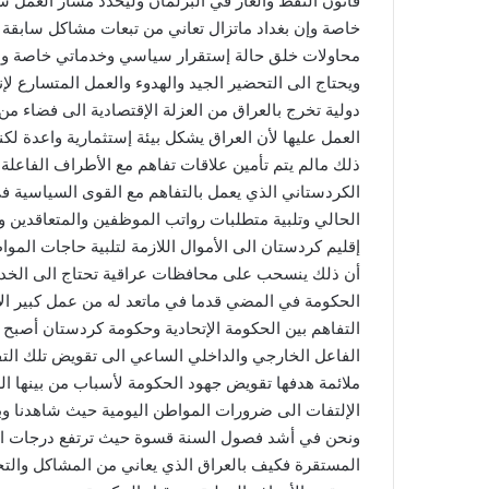
قانون النفط والغاز في البرلمان وليحدد مسار العمل سو
خاصة وإن بغداد ماتزال تعاني من تبعات مشاكل سابقة تت
محاولات خلق حالة إستقرار سياسي وخدماتي خاصة ونح
ويحتاج الى التحضير الجيد والهدوء والعمل المتسارع لإ
دولية تخرج بالعراق من العزلة الإقتصادية الى فضاء م
العمل عليها لأن العراق يشكل بيئة إستثمارية واعدة ل
ذلك مالم يتم تأمين علاقات تفاهم مع الأطراف الفاعلة
الكردستاني الذي يعمل بالتفاهم مع القوى السياسية في ب
الحالي وتلبية متطلبات رواتب الموظفين والمتعاقدين و
إقليم كردستان الى الأموال اللازمة لتلبية حاجات الم
أن ذلك ينسحب على محافظات عراقية تحتاج الى الخدمات
الحكومة في المضي قدما في ماتعد له من عمل كبير الآ
التفاهم بين الحكومة الإتحادية وحكومة كردستان أصبح
الفاعل الخارجي والداخلي الساعي الى تقويض تلك الت
ملائمة هدفها تقويض جهود الحكومة لأسباب من بينها 
الإلتفات الى ضرورات المواطن اليومية حيث شاهدنا وبأ
ونحن في أشد فصول السنة قسوة حيث ترتفع درجات الحر
المستقرة فكيف بالعراق الذي يعاني من المشاكل والتحديا