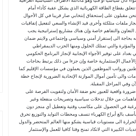
اء كان سياسيا أو فنيا وهو ماتأكله الأطراف السياسية العراقية
علق بقطاع الطاقة الكهربائية الذي يشكل عقبة كأداء أمام
ن مقبلون على إستحقاق إنتخابي صار قريبا في كل الأحوال
نجاز ملفات متلكئة وأخرى قيد الإنشاء والسعي لتفعيل إتفاقيات
ن التعاون والتفاهم خاصة وإن هناك مشاريع إستراتيجية يجب
كنه بحاجة الى إستقرار أمني وسياسي وإجتماعي ولايتم ضمان
 والمؤثرة والتي تمتلك الحلول ومنها الحزب الديمقراطي
غداد على توفير الأجواء الإيجابية لإنجاز البرنامج الحكومي
الأعمال الإستثمارية خاصة وإن جزءا من ذلك يرتبط بحاجات
واطنين ورواتب الموظفين الذين يعملون في مؤسسات الإقليم كما
 والى تأمين أموال الموازنة الإتحادية الضرورية لإنجاح خطة
ن وفي المراحل المقبلة.
 ضرورة واقعية للعبور نحو ضفة الأمان ولتفويت الفرصة على
فاهمات من خلال تدخلات سياسية وتصريحات منفعلة وغير
الرغبة في الحصول على مكاسب وقتية وتعطيل أي منجز دون
سف بالغ أبراج الكهرباء تنسف ومحطات التوايد والتوزيع تحرق
ارة الى مستويات قياسية يشكو منها العالم المتحضر والدول
ت الكبيرة التي لاتكاد تمنح وقتا كافيا للعمل والإستثمار