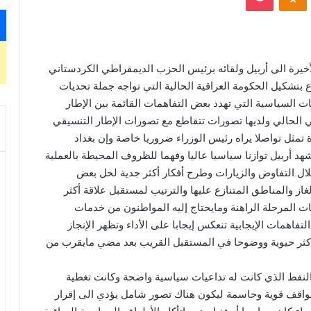
خيرة الى أربيل ولقائه برئيس الحزب الديمقراطي الكردستاني
بتشكيل الحكومة العراقية الحالية التي تواجه جملة تحديات
ت السياسية التي تهدد بعض التفاهمات القائمة بين الإطار
الحالي ولديها تصورات تتقاطع مع تصورات الإطار التنسيقي
مثل تواصلا يراه رئيس الوزراء ضروريا خاصة وإن بغداد
شهد أربيل توازنا سياسيا عاليا وفهما للظروف المحيطة بالعملية
لال التفاوض والزيارات وطرح أفكار أكثر جدية لحل بعض
لغاز والمناطق المتنازع عليها والترتيب لمستقبل علاقة أكثر
ت المرحلة الراهنة ومايحتاج إليه المواطنون من خدمات
لتفاهمات الإيجابية تنعكس إيجابا على الأداء وتظهر الإنجاز
أكثر حيوية ووضوحا في المستقبل القريب بعد مضي مايقرب من
لنفط الذي كانت له تداعيات سياسية واضحة وكانت تغطية
مواقف قوية وحاسمة ليكون هناك تصور شامل يؤدي الى إقرار