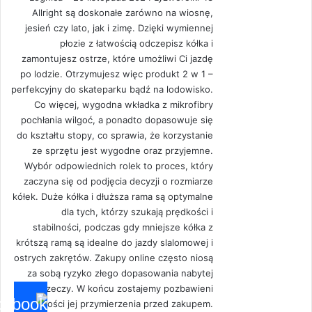
Allright są doskonałe zarówno na wiosnę,
jesień czy lato, jak i zimę. Dzięki wymiennej
płozie z łatwością odczepisz kółka i
zamontujesz ostrze, które umożliwi Ci jazdę
po lodzie. Otrzymujesz więc produkt 2 w 1 –
perfekcyjny do skateparku bądź na lodowisko.
Co więcej, wygodna wkładka z mikrofibry
pochłania wilgoć, a ponadto dopasowuje się
do kształtu stopy, co sprawia, że korzystanie
ze sprzętu jest wygodne oraz przyjemne.
Wybór odpowiednich rolek to proces, który
zaczyna się od podjęcia decyzji o rozmiarze
kółek. Duże kółka i dłuższa rama są optymalne
dla tych, którzy szukają prędkości i
stabilności, podczas gdy mniejsze kółka z
krótszą ramą są idealne do jazdy slalomowej i
ostrych zakrętów. Zakupy online często niosą
za sobą ryzyko złego dopasowania nabytej
rzeczy. W końcu zostajemy pozbawieni
możliwości jej przymierzenia przed zakupem.