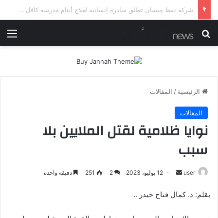
شرطة ميسان تلقي القبض على مطلقي العيارات النارية أثناء تشييع جنائزي في العمارة
بحث عن
الق
الرئيسية
/
المقالات
المقالات
نوايا ظلامية لقتل الملايين بلا
سبب
أرسل
user
12 يوليو، 2023
2
251
دقيقة واحدة
بريدا
بقلم: د. كمال فتاح حيدر ..
إلكترونيا