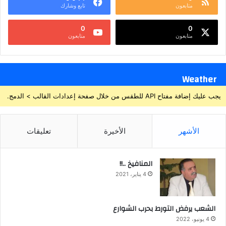
متابعون
تابع وشارك
0
0
متابعون
متابعون
Weather
يجب عليك إضافة مفتاح API للطقس من خلال صفحة إعدادات القالب > الدمج.
الأشهر
الأخيرة
تعليقات
المنافيخ ..!!
4 يناير، 2021
الشعب يرفض التورط بحرب الشوارع
4 يونيو، 2022