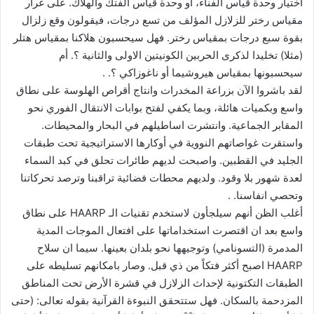
اختيار وحدة قياس الفناء، أو وحدة قياس الفتك والهلاك. على غرار
مقياس رختر للزلازل المؤلف من تسع درجات، فيقولون وقع زلزال
بقوة سبع درجات بمقياس رختر. فهل سيحسبون هلاكنا بمقياس هتلر
(مثلا) تخليدا لذكرى الحربين الكونيتين الاولى والثانية ؟. أم
سيحسبونها بمقياس هيروشيما أو ناغوزاكي ؟. .
لقد باشروا الآن بزراعة المخدرات وانتاج أقراص الهلوسة على نطاق
واسع وبكميات هائلة، وبما يكفي لفتح بوابات الانتقال الفوري نحو
المقابر الجماعية. وانتشرت اساطيلهم في البحار والمحيطات.
واستقرت غواصاتهم النووية في أوكارها الاستراتيجية تحت طبقات
الجليد في القطبين. واصبحت لديهم طائرات تحلق في كبد السماء
لعدة شهور بلا وقود. ولديهم محطات فضائية تراقبنا وترصد تحركاتنا
وتحصي انفاسنا. .
أغلب الظن أنهم سيلجأون لاستخدم تقنيات الـ HAARP على نطاق
واسع بعد ان اقتصرت استخداماتها على افتعال الموجات المدية
المدمرة (التسونامي) وتوجيهها نحو بلدان بعينها. سيما ان سلاح
HAARP اصبح أكثر فتكاً من ذي قبل. وصار بامكانهم تسليطه على
الطبقات التكتونية لإحداث الزلازل في قشرة الأرض تحت المناطق
المزدحمة بالسكان. فهل ستتحقق النبوءة القرآنية بقوله تعالى: (حتى