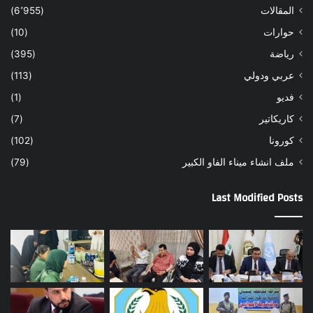
المقالات
(6٬955)
حوارات
(10)
رياضة
(395)
عربي ودولي
(113)
فديو
(1)
كاريكاتير
(7)
كورونا
(102)
ملف انشاء ميناء الفاو الكبير
(79)
Last Modified Posts