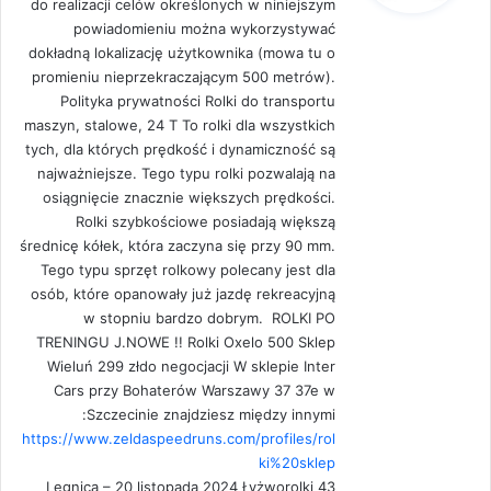
do realizacji celów określonych w niniejszym
powiadomieniu można wykorzystywać
dokładną lokalizację użytkownika (mowa tu o
promieniu nieprzekraczającym 500 metrów).
Polityka prywatności Rolki do transportu
maszyn, stalowe, 24 T To rolki dla wszystkich
tych, dla których prędkość i dynamiczność są
najważniejsze. Tego typu rolki pozwalają na
osiągnięcie znacznie większych prędkości.
Rolki szybkościowe posiadają większą
średnicę kółek, która zaczyna się przy 90 mm.
Tego typu sprzęt rolkowy polecany jest dla
osób, które opanowały już jazdę rekreacyjną
w stopniu bardzo dobrym. ROLKI PO
TRENINGU J.NOWE !! Rolki Oxelo 500 Sklep
Wieluń 299 złdo negocjacji W sklepie Inter
Cars przy Bohaterów Warszawy 37 37e w
Szczecinie znajdziesz między innymi:
https://www.zeldaspeedruns.com/profiles/rol
ki%20sklep
Legnica – 20 listopada 2024 Łyżworolki 43