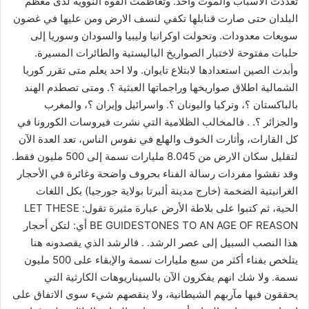
تعددت الاسباب والموت واحد. وتعاظمت القوة النووية لدى معظم
البلدان حتى صارت قنابلها تكفي لنسف الارض ومن عليها في غضون
سويعات معدودات. وتحولت اوكرانيا وليبيا والسودان وسوريا إلى
حلبات مفتوحة لاختبار الصواريخ الباليستية والطائرات المسيرة.
وأبدت الصين استعدادها لابتلاع تايوان. ولا احد يعلم متى تقرر كوريا
الشمالية اطلاق صواريخها وراجماتها العبثية ؟. ومتى تصطدم الهند
بالباكستان ؟، وتركيا واليونان ؟. واسرائيل وإيران ؟، والمغرب
والجزائر ؟. . فالمخالب الظلامية التي نشرت فيروسات الكورونا في
كل القارات، وأثارت الخوف والهلع في نفوس الناس، تعد العدة الآن
لتقليل سكان الارض من 8.045 مليارات نسمة إلى 500 مليون فقط.
وقد نقشوا مفردات رسالة الفناء بحروف واضحة وغائرة في الأحجار
الغرانيتية الضخمة (خارج مدينة ألبرتا بولاية جورجيا) بكل اللغات
الحية، ثم كتبوا على بلاطة الأرض عبارة مثيرة تقول: LET THESE
BE GUIDESTONES TO AN AGE OF REASON أي: لتكن أحجار
هذا النصب السبيل إلى عصر الرشد. . فالرشد الذي يقصدونه هنا
يتلخص بفناء أكثر من سبع مليارات نسمة والإبقاء على 500 مليون
نسمة. ولا شك انهم يفكرون الآن بالسيناريوهات الكارثية التي
يحققون فيها مآربهم الشيطانية، ولا ينقصهم شيء سوى الاتفاق على