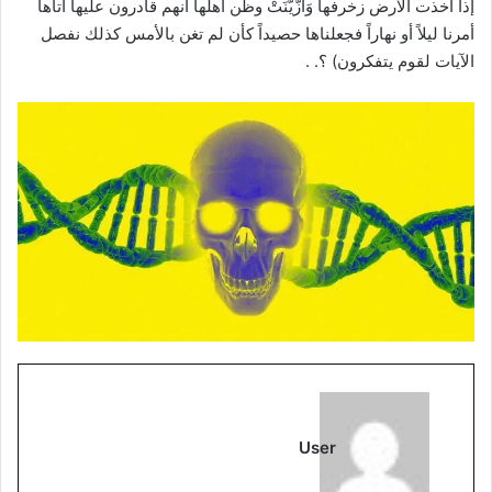
إذا أخذت الأرض زخرفها وَازَّيَّنَتْ وظن أهلها أنهم قادرون عليها أتاها
أمرنا ليلاً أو نهاراً فجعلناها حصيداً كأن لم تغن بالأمس كذلك نفصل
الآيات لقوم يتفكرون) ؟. .
User