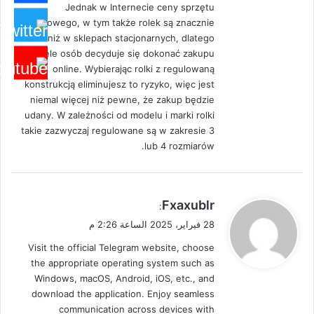
Jednak w Internecie ceny sprzętu
sportowego, w tym także rolek są znacznie
niższe niż w sklepach stacjonarnych, dlatego
wiele osób decyduje się dokonać zakupu
online. Wybierając rolki z regulowaną
konstrukcją eliminujesz to ryzyko, więc jest
niemal więcej niż pewne, że zakup będzie
udany. W zależności od modelu i marki rolki
takie zazwyczaj regulowane są w zakresie 3
lub 4 rozmiarów.
ي
Fxaxublr
:
ق
28 فبراير، 2025 الساعة 2:26 م
و
Visit the official Telegram website, choose
ل
the appropriate operating system such as
Windows, macOS, Android, iOS, etc., and
download the application. Enjoy seamless
communication across devices with