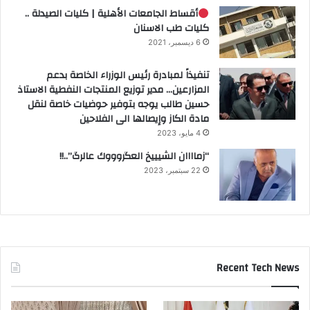
أقساط الجامعات الأهلية | كليات الصيدلة ..
كليات طب الاسنان
6 ديسمبر، 2021
تنفيذاً لمبادرة رئيس الوزراء الخاصة بدعم
المزارعين… مدير توزيع المنتجات النفطية الاستاذ
حسين طالب يوجه بتوفير حوضيات خاصة لنقل
مادة الكاز وإيصالها الى الفلاحين
4 مايو، 2023
“زماااان الشيييخ العگروووك عالرگ”..!!
22 سبتمبر، 2023
Recent Tech News