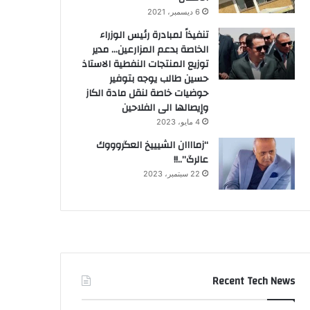
6 ديسمبر، 2021
تنفيذاً لمبادرة رئيس الوزراء
الخاصة بدعم المزارعين… مدير
توزيع المنتجات النفطية الاستاذ
حسين طالب يوجه بتوفير
حوضيات خاصة لنقل مادة الكاز
وإيصالها الى الفلاحين
4 مايو، 2023
“زماااان الشيييخ العگروووك
عالرگ”..!!
22 سبتمبر، 2023
Recent Tech News