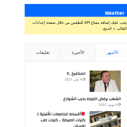
Weather
يجب عليك إضافة مفتاح API للطقس من خلال صفحة إعدادات
القالب > الدمج.
الأشهر
الأخيرة
تعليقات
المنافيخ ..!!
4 يناير، 2021
الشعب يرفض التورط بحرب الشوارع
4 يونيو، 2022
أقساط الجامعات الأهلية |
كليات الصيدلة .. كليات طب
الاسنان