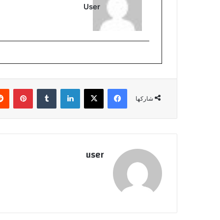
User
فيسبوك
‫X
لينكدإن
بينتي
شاركها
user