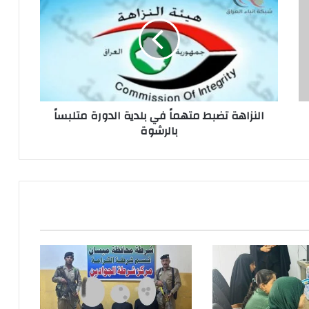
متهماً
في
بلدية
الدورة
متلبساً
بالرشوة
النزاهة تضبط متهماً في بلدية الدورة متلبساً
بالرشوة