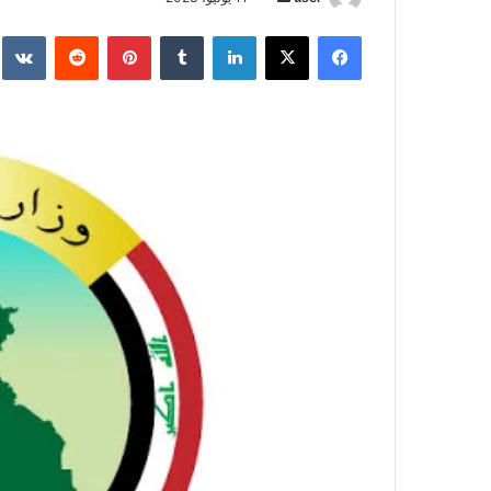
بريدا
فيسبوك
‫X
لينكدإن
بينتيريست
إلكترونيا