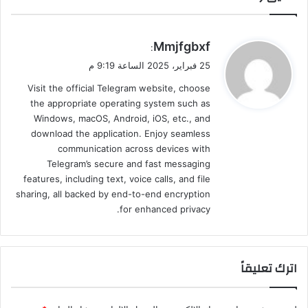
ي
Mmjfgbxf
:
ق
25 فبراير، 2025 الساعة 9:19 م
و
Visit the official Telegram website, choose
ل
the appropriate operating system such as
Windows, macOS, Android, iOS, etc., and
download the application. Enjoy seamless
communication across devices with
Telegram’s secure and fast messaging
features, including text, voice calls, and file
sharing, all backed by end-to-end encryption
for enhanced privacy.
اترك تعليقاً