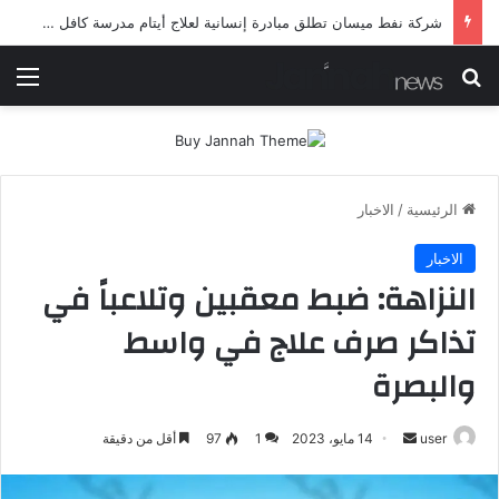
شرطة ميسان تلقي القبض على مطلقي العيارات النارية أثناء تشييع جنائزي في العمارة
بحث عن
الق
الرئيسية
/
الاخبار
الاخبار
النزاهة: ضبط معقبين وتلاعباً في
تذاكر صرف علاج في واسط
والبصرة
أرسل
user
14 مايو، 2023
1
97
أقل من دقيقة
بريدا
إلكترونيا