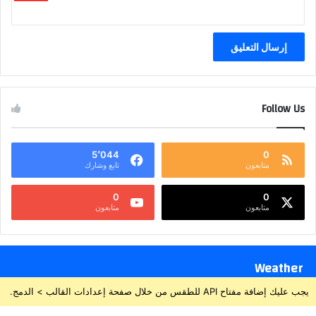
Follow Us
5٬044
0
متابعون
تابع وشارك
0
0
متابعون
متابعون
Weather
يجب عليك إضافة مفتاح API للطقس من خلال صفحة إعدادات القالب > الدمج.