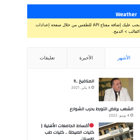
Weather
يجب عليك إضافة مفتاح API للطقس من خلال صفحة إعدادات
القالب > الدمج.
الأشهر
الأخيرة
تعليقات
المنافيخ ..!!
4 يناير، 2021
الشعب يرفض التورط بحرب الشوارع
4 يونيو، 2022
أقساط الجامعات الأهلية |
كليات الصيدلة .. كليات طب
الاسنان