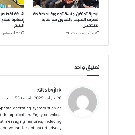
البصرة تحتضن جلسة توعوية لمكافحة
شركة نفط ميس
التطرف العنيف بالتعاون مع نقابة
إنسانية لعلاج
الصحفيين
اليتيم
28 أغسطس، 2025
27 أغسطس، 2025
تعليق واحد
ي
Qtsbvjhk
:
ق
26 فبراير، 2025 الساعة 11:53 م
و
ropriate operating system such as
ل
 the application. Enjoy seamless
st messaging features, including
d encryption for enhanced privacy.