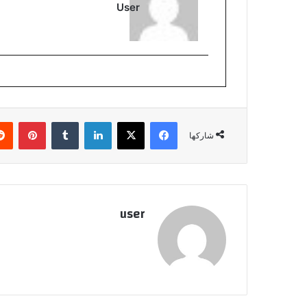
User
فيسبوك
‫X
لينكدإن
بينتي
شاركها
user