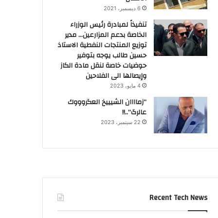
6 ديسمبر، 2021
تنفيذاً لمبادرة رئيس الوزراء
الخاصة بدعم المزارعين… مدير
توزيع المنتجات النفطية الاستاذ
حسين طالب يوجه بتوفير
حوضيات خاصة لنقل مادة الكاز
وإيصالها الى الفلاحين
4 مايو، 2023
“زماااان الشيييخ العگروووك
عالرگ”..!!
22 سبتمبر، 2023
Recent Tech News