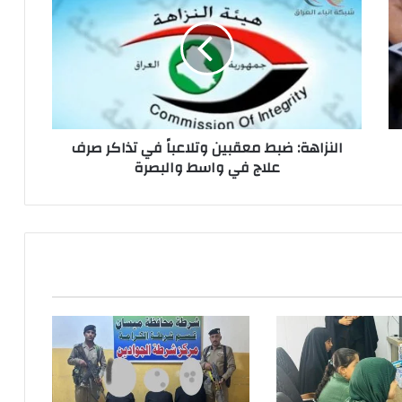
معقبين
وتلاعباً
في
تذاكر
صرف
علاج
في
النزاهة: ضبط معقبين وتلاعباً في تذاكر صرف
واسط
علاج في واسط والبصرة
والبصرة