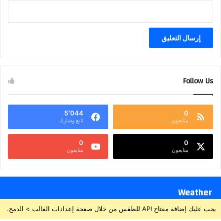
Follow Us
5٬044
0
متابعون
تابع وشارك
0
0
متابعون
متابعون
Weather
يجب عليك إضافة مفتاح API للطقس من خلال صفحة إعدادات القالب > الدمج.