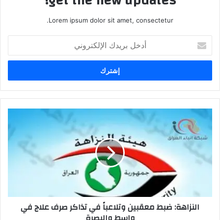
get the new updates!
Lorem ipsum dolor sit amet, consectetur.
أدخل
بريدك
الإلكتروني
النزاهة:
ضبط
معقبين
وتلاعباً
في
تذاكر
صرف
علاج
في
النزاهة: ضبط معقبين وتلاعباً في تذاكر صرف علاج في
واسط
واسط والبصرة
والبصرة