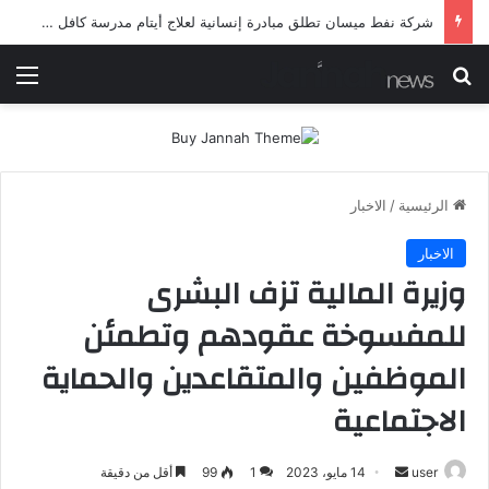
شرطة ميسان تلقي القبض على مطلقي العيارات النارية أثناء تشييع جنائزي في العمارة
بحث عن
الق
الرئيسية
/
الاخبار
الاخبار
وزيرة المالية تزف البشرى
للمفسوخة عقودهم وتطمئن
الموظفين والمتقاعدين والحماية
الاجتماعية
أرسل
user
14 مايو، 2023
1
99
أقل من دقيقة