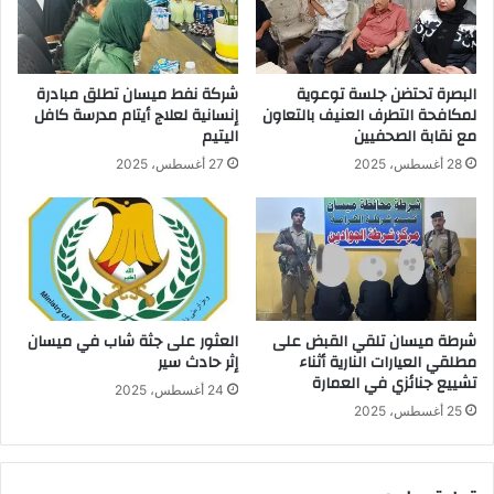
البحث
عنهم
في
مقابر
البصرة تحتضن جلسة توعوية
شركة نفط ميسان تطلق مبادرة
جماعية
لمكافحة التطرف العنيف بالتعاون
إنسانية لعلاج أيتام مدرسة كافل
اخرى.
مع نقابة الصحفيين
اليتيم
28 أغسطس، 2025
27 أغسطس، 2025
شرطة ميسان تلقي القبض على
العثور على جثة شاب في ميسان
مطلقي العيارات النارية أثناء
إثر حادث سير
تشييع جنائزي في العمارة
24 أغسطس، 2025
25 أغسطس، 2025