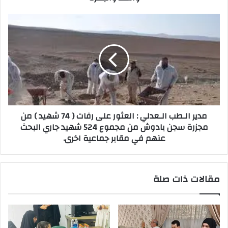
مدير
الـطب
الـعدلي
:
العثور
على
رفات
(
74
مدير الـطب الـعدلي : العثور على رفات ( 74 شهيد ) من
شهيد
مجزرة سجن بادوش من مجموع 524 شهيد جاري البحث
)
عنهم في مقابر جماعية اخرى.
من
مجزرة
سجن
بادوش
مقالات ذات صلة
من
مجموع
524
شهيد
جاري