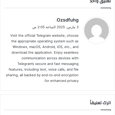
تعليق واحد
ي
Ozsdfuhg
:
ق
3 مارس، 2025 الساعة 2:05 ص
و
Visit the official Telegram website, choose
ل
the appropriate operating system such as
Windows, macOS, Android, iOS, etc., and
download the application. Enjoy seamless
communication across devices with
Telegram’s secure and fast messaging
features, including text, voice calls, and file
sharing, all backed by end-to-end encryption
for enhanced privacy.
اترك تعليقاً