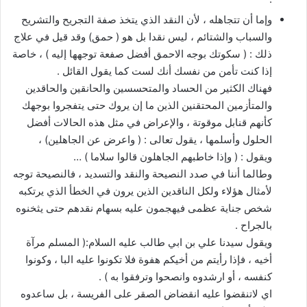
وإما أن تتجاهله ، لأن النقد الذي يتخذ صفة التجريح والتشريح
والسباب والشتائم ، ليس نقدا بل هو ( حمق) وقد قيل في علاج
ذلك : ( سكوتك بوجه الاحمق أفضل صفعة توجهها إليه ) ، خاصة
إذا كنت تأمن من نفسك أنك لست كما يقول القائل .
فهناك الكثير من الحساد والمتحسسين والحانقين والحاقدين
والمتأزمين المحتقنين الذين ما إن يروك حتى يتفجروا بوجهك
كأنهم قنابل موقوتة ، والإعراض في مثل هذه الحالات أفضل
الحلول وأسلمها ، يقول تعالى : ( واعرض عن الجاهلين) ،
ويقول : ( وإذا خاطبهم الجاهلون قالوا سلاما ) …
وطالما أننا في صدد النصيحة والنقد والتسديد ، فالنصيحة توجه
لأمثال هؤلاء ولكل الناقدين الذين يرون في الخطأ الذي يرتكبه
شخص جناية عظمى فيهجمون عليه بسهام نقدهم حتى يثخنوه
بالجراح .
ويقول سيدنا علي بن ابي طالب عليه السلام:( المسلم مرآة
أخيه ، فإذا رأيتم من أخيكم هفوة فلا تكونوا عليه البا ، وكونوا
كنفسه ، أو ارشدوه وانصحوا وترفقوا به ) .
اي لاتنقضوا عليه انقضاض الصقر على الفريسة ، بل ساعدوه