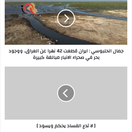
الحلبوسي
:
ايران
قطعت
42
نهرا
عن
العراق..
جمال الحلبوسي : ايران قطعت 42 نهرا عن العراق.. ووجود
ووجود
بحر في صحراء الانبار مبالغة كبيرة
بحر
في
صحراء
[
الانبار
لا
مبالغة
تدع
كبيرة
الفساد
يحكم
ويسود
]
[ لا تدع الفساد يحكم ويسود ]