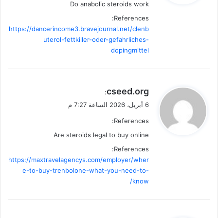
Do anabolic steroids work
References:
https://dancerincome3.bravejournal.net/clenb
uterol-fettkiller-oder-gefahrliches-
dopingmittel
ي
cseed.org
:
ق
6 أبريل، 2026 الساعة 7:27 م
و
References:
ل
Are steroids legal to buy online
References:
https://maxtravelagencys.com/employer/wher
e-to-buy-trenbolone-what-you-need-to-
know/