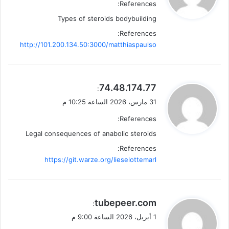
References:
ل
Types of steroids bodybuilding
References:
http://101.200.134.50:3000/matthiaspaulso
ي
74.48.174.77
:
ق
31 مارس، 2026 الساعة 10:25 م
و
References:
ل
Legal consequences of anabolic steroids
References:
https://git.warze.org/lieselottemarl
ي
tubepeer.com
:
ق
1 أبريل، 2026 الساعة 9:00 م
و