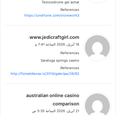
Testostérone gel achat
References:
https://undrtone.com/storework3
ي
www.jedicraftgirl.com
:
ق
16 أبريل، 2026 الساعة 7:41 م
و
References:
ل
Saratoga springs casino
References:
http://fizmatdienas.lv/2014/galerijas/26/82
ي
australian online casino
ق
comparison
:
و
21 أبريل، 2026 الساعة 5:35 ص
ل