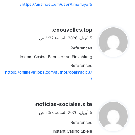
https://analnoe.com/user/timerlayer5/
ي
enouvelles.top
:
ق
5 أبريل، 2026 الساعة 4:22 ص
و
References:
ل
Instant Casino Bonus ohne Einzahlung
References:
https://onlinevetjobs.com/author/goalmagic37
/
ي
noticias-sociales.site
:
ق
5 أبريل، 2026 الساعة 5:53 ص
و
References:
ل
Instant Casino Spiele