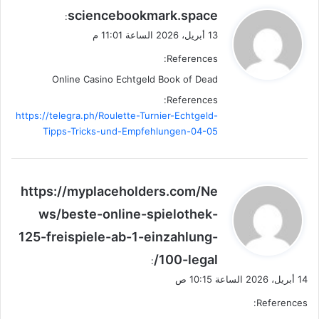
ي
sciencebookmark.space
:
ق
13 أبريل، 2026 الساعة 11:01 م
و
References:
ل
Online Casino Echtgeld Book of Dead
References:
https://telegra.ph/Roulette-Turnier-Echtgeld-
Tipps-Tricks-und-Empfehlungen-04-05
ي
https://myplaceholders.com/Ne
ق
ws/beste-online-spielothek-
و
125-freispiele-ab-1-einzahlung-
ل
100-legal/
:
14 أبريل، 2026 الساعة 10:15 ص
References: