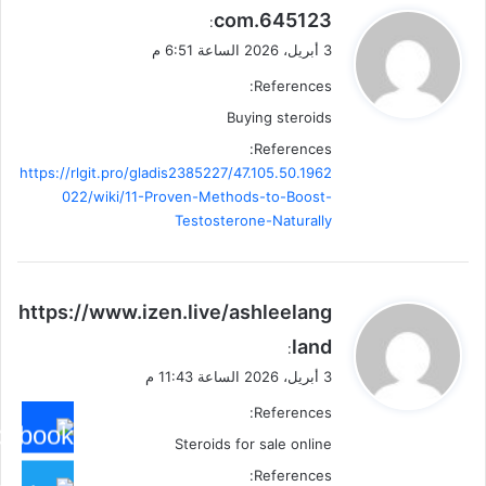
ي
645123.com
:
ق
3 أبريل، 2026 الساعة 6:51 م
و
References:
ل
Buying steroids
References:
https://rlgit.pro/gladis2385227/47.105.50.1962
022/wiki/11-Proven-Methods-to-Boost-
Testosterone-Naturally
ي
https://www.izen.live/ashleelang
ق
land
:
و
3 أبريل، 2026 الساعة 11:43 م
ل
References:
Steroids for sale online
References: