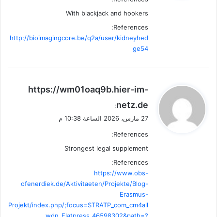
With blackjack and hookers
References:
http://bioimagingcore.be/q2a/user/kidneyhed
ge54
ي
https://wm01oaq9b.hier-im-
ق
netz.de
:
و
27 مارس، 2026 الساعة 10:38 م
ل
References:
Strongest legal supplement
References:
https://www.obs-
ofenerdiek.de/Aktivitaeten/Projekte/Blog-
Erasmus-
Projekt/index.php/;focus=STRATP_com_cm4all
_wdn_Flatpress_46598302&path=?