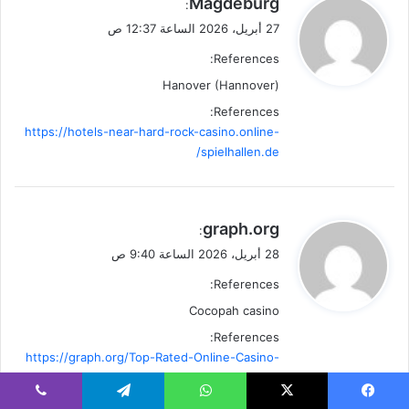
Magdeburg
:
ق
27 أبريل، 2026 الساعة 12:37 ص
و
References:
ل
Hanover (Hannover)
References:
https://hotels-near-hard-rock-casino.online-
spielhallen.de/
ي
graph.org
:
ق
28 أبريل، 2026 الساعة 9:40 ص
و
References:
ل
Cocopah casino
References:
https://graph.org/Top-Rated-Online-Casino-
Real-Money-04-27
يسبوك
‫X
واتساب
تيلقرام
ڤايبر