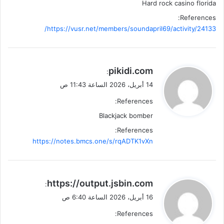
Hard rock casino florida
References:
https://vusr.net/members/soundapril69/activity/24133/
ي
pikidi.com
:
ق
14 أبريل، 2026 الساعة 11:43 ص
و
References:
ل
Blackjack bomber
References:
https://notes.bmcs.one/s/rqADTK1vXn
ي
https://output.jsbin.com
:
ق
16 أبريل، 2026 الساعة 6:40 ص
و
References:
ل