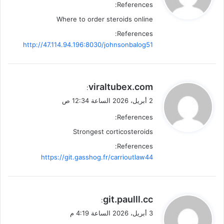
References:
ل
Where to order steroids online
References:
http://47.114.94.196:8030/johnsonbalog51
ي
viraltubex.com
:
ق
2 أبريل، 2026 الساعة 12:34 ص
و
References:
ل
Strongest corticosteroids
References:
https://git.gasshog.fr/carrioutlaw44
ي
git.paulll.cc
:
ق
3 أبريل، 2026 الساعة 4:19 م
و