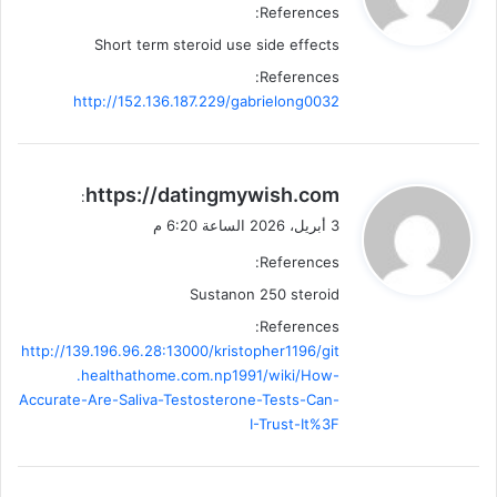
References:
ل
Short term steroid use side effects
References:
http://152.136.187.229/gabrielong0032
ي
https://datingmywish.com
:
ق
3 أبريل، 2026 الساعة 6:20 م
و
References:
ل
Sustanon 250 steroid
References:
http://139.196.96.28:13000/kristopher1196/git
.healthathome.com.np1991/wiki/How-
Accurate-Are-Saliva-Testosterone-Tests-Can-
I-Trust-It%3F