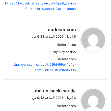
https://dokuwiki.stream/wiki/WinSpirit_Casino
_Customer_Support_Get_in_touch
ي
dudoser.com
:
ق
6 أبريل، 2026 الساعة 6:33 ص
و
References:
ل
Lucky play casino
References:
https://urlscan.io/result/019d499e-4b4b-
72c0-8023-1f5c8fea5995/
ي
md.un-hack-bar.de
:
ق
6 أبريل، 2026 الساعة 9:43 ص
و
References:
ل