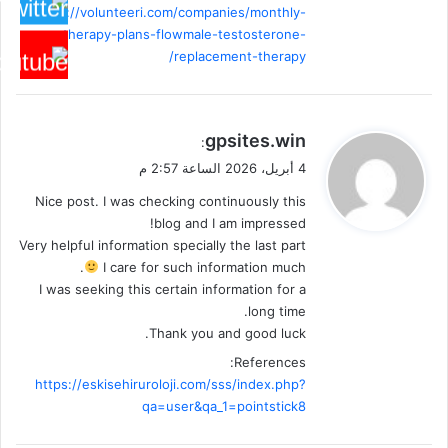
https://volunteeri.com/companies/monthly-
therapy-plans-flowmale-testosterone-
replacement-therapy/
ي
gpsites.win
:
ق
4 أبريل، 2026 الساعة 2:57 م
و
Nice post. I was checking continuously this
ل
blog and I am impressed!
Very helpful information specially the last part
I care for such information much.
I was seeking this certain information for a
long time.
Thank you and good luck.
References:
https://eskisehiruroloji.com/sss/index.php?
qa=user&qa_1=pointstick8