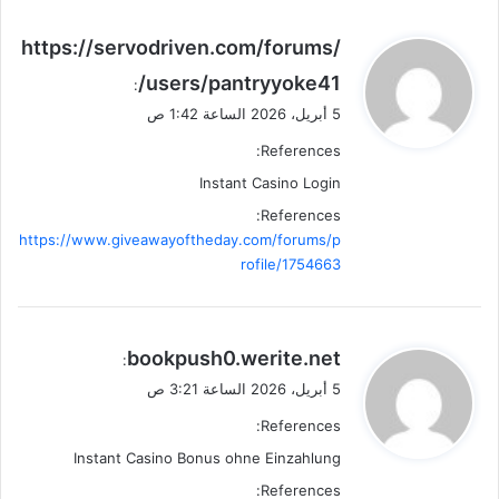
ي
https://servodriven.com/forums/
ق
users/pantryyoke41/
:
و
5 أبريل، 2026 الساعة 1:42 ص
ل
References:
Instant Casino Login
References:
https://www.giveawayoftheday.com/forums/p
rofile/1754663
ي
bookpush0.werite.net
:
ق
5 أبريل، 2026 الساعة 3:21 ص
و
References:
ل
Instant Casino Bonus ohne Einzahlung
References: