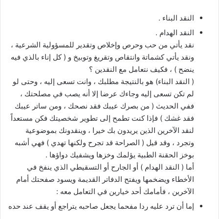
النقد البناء .
النقد الهدام .
نقد يأتي من حب وحرص وإخلاص وتقدير للمسؤولية الشرعية ،
ونقد يأتي كشماتة وانتقاص وتقريغ وتوبيخ و ( كل إناء بالذي فيه
ينضح ) ، فكيف نتعامل مع النقدين ؟
( النقد البناء) هو بالنتيجة مطلبك ، وانت تسعى إليه ، وحتى لو
لم تكن تسعى إليه وجاءك عرضا إلا أنه يصب في مصلحتك ،
ففي الحديث ( من بصرك عيبك فقد نصحك ، ومن ساتر عيبك
فقد غشك ) فإذا كنت تطمح إلى تطوير شخصيتك فكن مستعداً
لنقد الآخرين الذين يريدون بك خيرا ، وينقدونك بموضوعية
وتجرد ، وقد قيل ( الصراحة قد تجرح ولكنها تهدي ) فهي أشبه
بوخز الحقنة الطبية يؤلمك وخزها ويشفيك دواؤها .
أما ( النقد الهدام ) أو الجارح أو التسقيطي الذي ينفخ في
الأخطاء ويضخمها ويفتح الدفاتر القديمة ويسود صفحتك أمام
الآخرين ، فأمامك أحد خيارين في التعامل معه :
إما أن ترد عليه ردا مفحما يجعل صاحبه يتراجع أو يقف عند حده
.