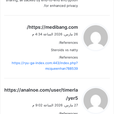
for enhanced privacy.
ي
https://medibang.com/
:
ق
26 مارس، 2026 الساعة 4:34 م
و
References:
ل
Steroids vs natty
References:
https://ryu-ga-index.com:443/index.php?
mcqueenhan788539
ي
https://analnoe.com/user/timerla
ق
yer5/
:
و
27 مارس، 2026 الساعة 9:02 م
ل
References: