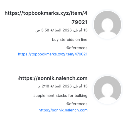
ي
https://topbookmarks.xyz/item/4
ق
79021
:
و
13 أبريل، 2026 الساعة 3:58 ص
ل
buy steroids on line
References:
https://topbookmarks.xyz/item/479021
ي
https://sonnik.nalench.com
:
ق
13 أبريل، 2026 الساعة 2:18 م
و
supplement stacks for bulking
ل
References:
https://sonnik.nalench.com