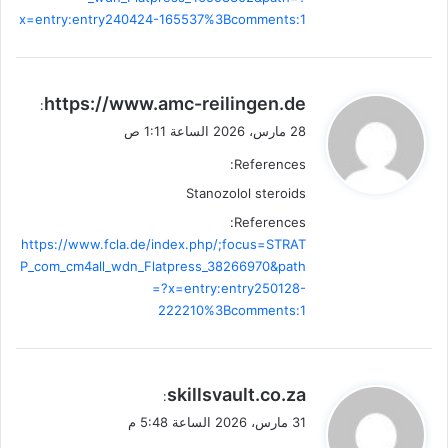
x=entry:entry240424-165537%3Bcomments:1
ي
https://www.amc-reilingen.de
:
ق
28 مارس، 2026 الساعة 1:11 ص
و
References:
ل
Stanozolol steroids
References:
https://www.fcla.de/index.php/;focus=STRAT
P_com_cm4all_wdn_Flatpress_38266970&path
=?x=entry:entry250128-
222210%3Bcomments:1
ي
skillsvault.co.za
:
ق
31 مارس، 2026 الساعة 5:48 م
و