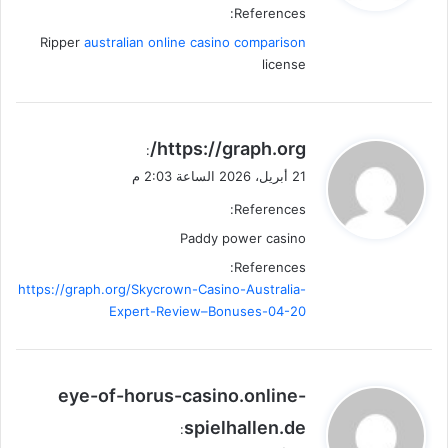
References:
Ripper
australian online casino comparison
license
ي
https://graph.org/
:
ق
21 أبريل، 2026 الساعة 2:03 م
و
References:
ل
Paddy power casino
References:
https://graph.org/Skycrown-Casino-Australia-
Expert-Review–Bonuses-04-20
ي
eye-of-horus-casino.online-
ق
spielhallen.de
:
و