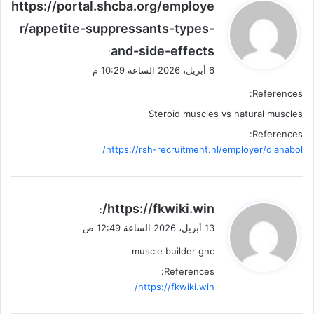
ي
https://portal.shcba.org/employe
ق
r/appetite-suppressants-types-
و
and-side-effects
ل
:
6 أبريل، 2026 الساعة 10:29 م
References:
Steroid muscles vs natural muscles
References:
https://rsh-recruitment.nl/employer/dianabol/
ي
https://fkwiki.win/
:
ق
13 أبريل، 2026 الساعة 12:49 ص
و
muscle builder gnc
ل
References:
https://fkwiki.win/