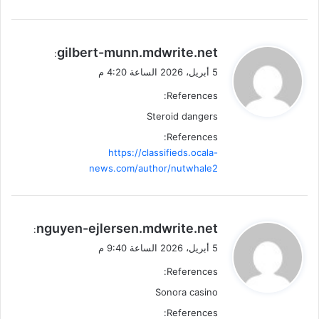
ي
gilbert-munn.mdwrite.net
:
ق
5 أبريل، 2026 الساعة 4:20 م
و
References:
ل
Steroid dangers
References:
https://classifieds.ocala-
news.com/author/nutwhale2
ي
nguyen-ejlersen.mdwrite.net
:
ق
5 أبريل، 2026 الساعة 9:40 م
و
References:
ل
Sonora casino
References: