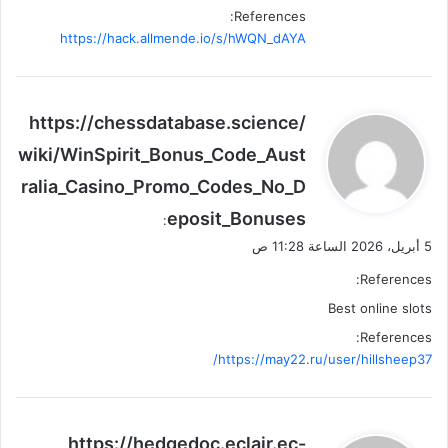
References:
https://hack.allmende.io/s/hWQN_dAYA
ي
https://chessdatabase.science/
ق
wiki/WinSpirit_Bonus_Code_Aust
و
ralia_Casino_Promo_Codes_No_D
ل
eposit_Bonuses
:
5 أبريل، 2026 الساعة 11:28 ص
References:
Best online slots
References:
https://may22.ru/user/hillsheep37/
ي
https://hedgedoc.eclair.ec-