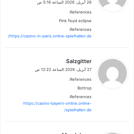
26 أبريل، 2026 الساعة 5:16 ص
ل
References:
Pink floyd eclipse
References:
https://casino-in-paris.online-spielhallen.de/
ي
Salzgitter
:
ق
27 أبريل، 2026 الساعة 12:22 ص
و
References:
ل
Bottrop
References:
https://casino-bayern-online.online-
spielhallen.de/
ي