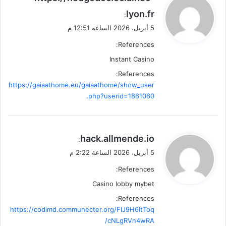
ق
lyon.fr
:
و
5 أبريل، 2026 الساعة 12:51 م
ل
References:
Instant Casino
References:
https://gaiaathome.eu/gaiaathome/show_user
.php?userid=1861060
ي
hack.allmende.io
:
ق
5 أبريل، 2026 الساعة 2:22 م
و
References:
ل
Casino lobby mybet
References:
https://codimd.communecter.org/FIJ9H6ItToq
cNLgRVn4wRA/