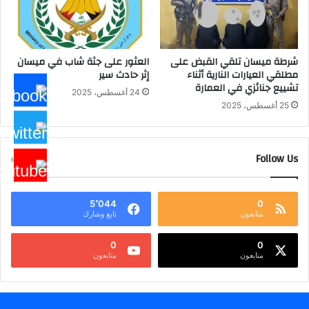
شرطة ميسان تلقي القبض على
العثور على جثة شاب في ميسان
مطلقي العيارات النارية أثناء
إثر حادث سير
تشييع جنائزي في العمارة
24 أغسطس، 2025
25 أغسطس، 2025
Follow Us
5٬044
0
متابعون
تابع وشارك
0
0
متابعون
متابعون