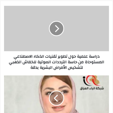
دراسة
علمية
حول
تطوير
تقنيات
الذكاء
الاصطناعي
المستوحاة
من
دراسة علمية حول تطوير تقنيات الذكاء الاصطناعي
حاسة
المستوحاة من حاسة الترددات الصوتية للخفاش الذهبي
الترددات
لتشخيص الأمراض البشرية بدقة
الصوتية
للخفاش
الذهبي
كيف
لتشخيص
يحمي
الأمراض
العراقي
البشرية
عقله
بدقة
من
الإعلام
وصناعة