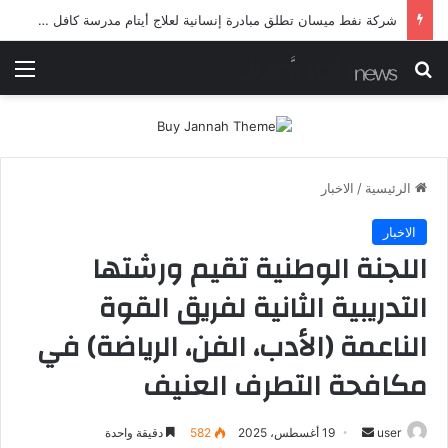
شرطة ميسان تلقي القبض على مطلقي العيارات النارية أثناء تشييع جنائزي في العمارة
بحث عن
الق
الرئيسية
/
الاخبار
الاخبار
اللجنة الوطنية تقيم ورشتها
التدريبية الثانية لفريق القوة
الناعمة (الأدب، الفن، الرياضة) في
مكافحة التطرف العنيف
أرسل
user
19 أغسطس، 2025
582
دقيقة واحدة