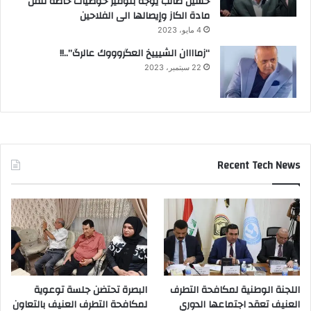
حسين طالب يوجه بتوفير حوضيات خاصة لنقل
مادة الكاز وإيصالها الى الفلاحين
4 مايو، 2023
“زماااان الشيييخ العگروووك عالرگ”..!!
22 سبتمبر، 2023
Recent Tech News
اللجنة الوطنية لمكافحة التطرف
البصرة تحتضن جلسة توعوية
العنيف تعقد اجتماعها الدوري
لمكافحة التطرف العنيف بالتعاون