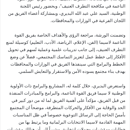
الناعمة في مكافحة التطرف العنيف”، وبحضور رئيس اللجنة
الوطنية، السيد علي عبد الله البديري، وبمشاركة أعضاء الفريق من
اللجان الفرعية في الوزارات والمحافظات.
وتضمنت الورشة، مراجعة الرؤى والأهداف الخاصة بفريق القوة
الناعمة لاسيما (الفن، الإعلام، الرياضة، الأدب، التعليم) كوسيلة لمنع
التطرف العنيف، إلى جانب تدريبات علمية وعملية تُسهم في تحويل
الأفكار إلى خطط عمل لتعزيز التماسك المجتمعي، فضلاً عن وضع
الخطط والبرامج التي سينفذها الفريق في الوزارات والمحافظات
بهدف بناء مجتمع يسوده الأمن والاستقرار والتعايش السلمي.
واستعرض البديري، خلال كلمة له، المشاريع والبرامج ذات الأولوية
الوطنية لا سيما فريق القوة الناعمة، والبرامج والمبادرات المنفذة
من قبل الفريق، مؤكداً على أهمية الفريق لما له من دور كبير في
الحد والوقاية من الأفكار والحركات المتطرفة، موضحاً ان المجتمع
بأمسّ الحاجة إلى الرسائل التوعوية خصوصاً في ظل المناسبات
المهمة القادمة لاسيما الانتخابات البرلمانية وما يرتبط بها من
خطابات ومؤشرات وحملات انتخابية، مشيراً إلى أن هنالك مؤشرات