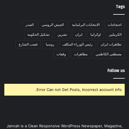
Tags
احتجاجات
الانتخابات البرلمانية
الجيش الروسي
الصدر
الكرملين
اوكرانيا
ايران
تشرين
تشكيل الحكومة
تظاهرات ايران
رئيس الوزراء المكلف
روسيا
غضب الشارع
مصطفى الكاظمي
مظاهرات
وقفات
Follow us
Error Can not Get Posts, Incorrect account info.
Jannah is a Clean Responsive WordPress Newspaper, Magazine,