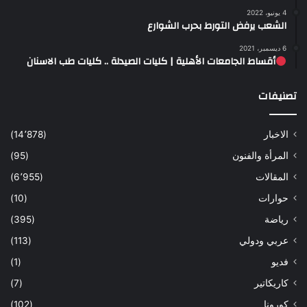
4 يونيو، 2022
الشعب يرفض التورط بحرب الشوارع
6 ديسمبر، 2021
أقساط الجامعات الأهلية | كليات الصيدلة .. كليات طب الاسنان
تصنيفات
الاخبار
(14٬878)
المرأة والفنون
(95)
المقالات
(6٬955)
حوارات
(10)
رياضة
(395)
عربي ودولي
(113)
فديو
(1)
كاريكاتير
(7)
كورونا
(102)