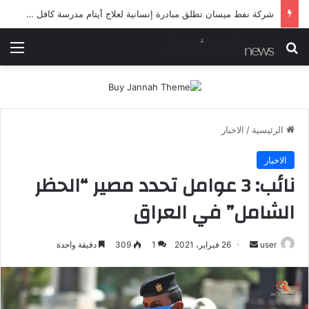
شرطة ميسان تلقي القبض على مطلقي العيارات النارية أثناء تشييع جنائزي في العمارة
بحث عن
الق
الرئيسية
/
الاخبار
الاخبار
نائب: 3 عوامل تحدد مصير “الحظر
الشامل” في العراق
أرسل
user
26 فبراير، 2021
1
309
دقيقة واحدة
بريدا
إلكترونيا