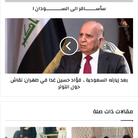
سأســـــــافر الى الســــــــــودان !
بعد
زيارته
السعودية
..
فؤاد
حسين
غدا
في
طهران:
بعد زيارته السعودية .. فؤاد حسين غدا في طهران: نقاش
نقاش
حول التوتر
حول
التوتر
مقالات ذات صلة