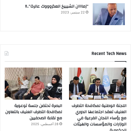
“زماااان الشيييخ العگروووك عالرگ”..!!
22 سبتمبر، 2023
Recent Tech News
اللجنة الوطنية لمكافحة التطرف
البصرة تحتضن جلسة توعوية
العنيف تعقد اجتماعها الدوري
لمكافحة التطرف العنيف بالتعاون
مع رؤساء اللجان الفرعية في
مع نقابة الصحفيين
الوزارات والمؤسسات والهيئات
28 أغسطس، 2025
الحكومية