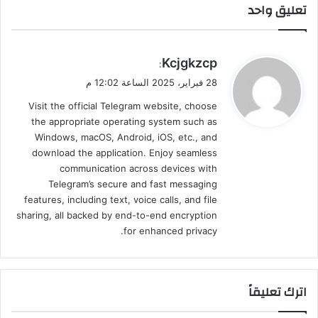
تعليق واحد
ي
Kcjgkzcp
:
ق
28 فبراير، 2025 الساعة 12:02 م
و
Visit the official Telegram website, choose
ل
the appropriate operating system such as
Windows, macOS, Android, iOS, etc., and
download the application. Enjoy seamless
communication across devices with
Telegram’s secure and fast messaging
features, including text, voice calls, and file
sharing, all backed by end-to-end encryption
for enhanced privacy.
اترك تعليقاً