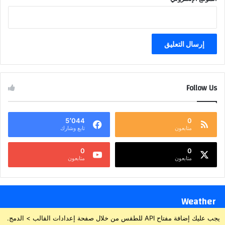
Follow Us
5٬044
0
متابعون
تابع وشارك
0
0
متابعون
متابعون
Weather
يجب عليك إضافة مفتاح API للطقس من خلال صفحة إعدادات القالب > الدمج.