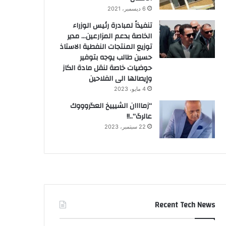
6 ديسمبر، 2021
تنفيذاً لمبادرة رئيس الوزراء
الخاصة بدعم المزارعين… مدير
توزيع المنتجات النفطية الاستاذ
حسين طالب يوجه بتوفير
حوضيات خاصة لنقل مادة الكاز
وإيصالها الى الفلاحين
4 مايو، 2023
“زماااان الشيييخ العگروووك
عالرگ”..!!
22 سبتمبر، 2023
Recent Tech News