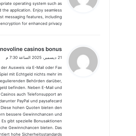
ropriate operating system such as
ل
 the application. Enjoy seamless
st messaging features, including
d encryption for enhanced privacy.
ي
novoline casinos bonus
ق
21 ديسمبر، 2025 الساعة 7:30 م
و
s der Ausweis via E-Mail oder Fax
ل
iel mit Echtgeld nichts mehr im
 regulierenden Behörden darüber,
geld befinden. Neben E-Mail und
e Casinos auch Telefonsupport an.
darunter PayPal und paysafecard,
. Diese hohen Quoten bieten den
lern bessere Gewinnchancen und
 Es gibt spezielle Bonusaktionen,
liche Gewinnchancen bieten. Das
ntiert hohe Sicherheitsstandards