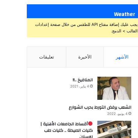
Weather
يجب عليك إضافة مفتاح API للطقس من خلال صفحة إعدادات
القالب > الدمج.
الأشهر
الأخيرة
تعليقات
المنافيخ ..!!
4 يناير، 2021
الشعب يرفض التورط بحرب الشوارع
4 يونيو، 2022
أقساط الجامعات الأهلية |
كليات الصيدلة .. كليات طب
الاسنان