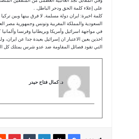
وفي المقابل تجد الغالبية العظمى من المثقفين المنص
على إعلاء كلمة الحق ودحر الباطل. .
كلمة اخيرة: ايران دولة مسلمة. لا فرق بينها وبين تركيا و
السعودية والمملكة المغربية وتونس وجمهورية مصر الع
في مواجهة اسرائيل وأمريكا وبريطانيا وفرنسا وألمانيا ؟
اخذين بعين الاعتبار ان إسرائيل بعيدة جدا عن ايران،
التي تقود فصائل المقاومة ضد عدو شرس يمتلك كل النزع
د. كمال فتاح حيدر
فيسبوك
‫X
لينكدإن
بينتي