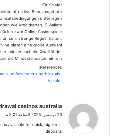
für Spieler.
bieten attraktive Bonusangebote,
 Umsatzbedingungen unterliegen.
den wie Kreditkarten, E-Wallets
dürfen zwar Online Casinospiele
r an sehr strenge Regeln halten.
nline bieten eine große Auswahl
ier spielen auch die Qualität der
und die Mindesteinsätze mit rein.
References:
-mein-umfassender-uberblick-als-
spieler/
ي
drawal casinos australia
ق
26 ديسمبر، 2025 الساعة 3:01 م
و
is available for quick, high‑limit
ل
deposits.