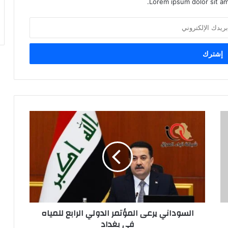
Lorem ipsum dolor sit am
السوداني
يرعى
المؤتمر
الدولي
الرابع
للمياه
في
بغداد
السوداني يرعى المؤتمر الدولي الرابع للمياه
في بغداد