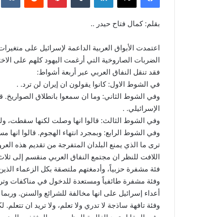
بقلم: كمال فتاح حيدر ..
اعتمدت الأبواق العربية الداعمة لإسرائيل على متغيرات
الضربات الصاروخية التي أرغمت اليهود كلهم على الاختب
فقد تنقل النفاق العربي عبر أربعة أشواط:
في الشوط الاول: كانوا يقولون ان إيران لن ترد. .
وفي الشوط الثاني: وما ان سمعوا بانطلاق الصواريخ. ق
الإسرائيلي. .
وفي الشوط الثالث: قالوا انها وصلت لكنها سقطت، ولم
وفي الشوط الرابع: وبمجرد انتهاء الهجوم. قالوا انها مس
ترى ما الذي يمنع البلدان المتفرجة من تقديم هذه الع
اللافت للنظر ان مجتمع النفاق العربي منقسم إلى ثلاث 
فئة مشفرة حزبياً، وأدمغتهم ملتصقة بكل الزعماء الذي
وفئة مشفرة طائفياً ومستعدة للدخول في مناكفات وتر
أعداء إسرائيل على انها مخالفة للشرائع والسنن. وربما
وفئة تافهة ساذجة لا تدري ولا تعلم، ولا تريد ان تتعلم.