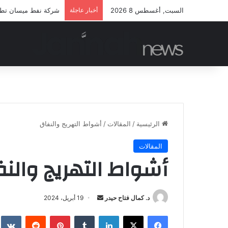
السبت, أغسطس 8 2026
أخبار عاجلة
شركة نفط ميسان تطلق 
الرئيسية
/
المقالات
/
أشواط التهريج والنفاق
المقالات
أشواط التهريج والن
أرسل
د. كمال فتاح حيدر
19 أبريل، 2024
بريدا
فيسبوك
‫X
لينكدإن
بينتيريست
إلكترونيا