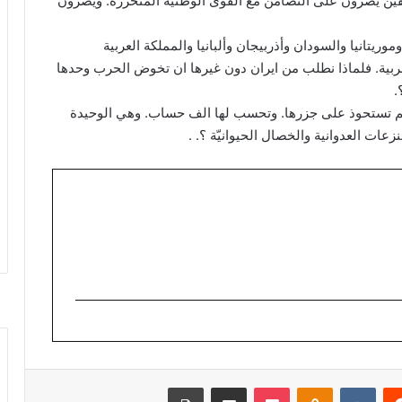
فين يصرون على التضامن مع القوى الوطنية المتحررة. ويصرون
موريتانيا والسودان وأذربيجان وألبانيا والمملكة العربية
ربية. فلماذا نطلب من ايران دون غيرها ان تخوض الحرب وحدها
.
 ولم تستحوذ على جزرها. وتحسب لها الف حساب. وهي الوحيدة
ات العدوانية والخصال الحيوانيّة ؟. .
ريست
Odnoklassniki
‫Pocket
مشاركة عبر البريد
طباعة