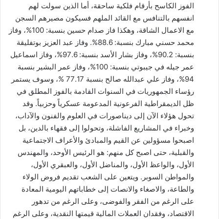
الفوز الكاسح بأرقام فلكية ساحقة، أما الذين سولت لهم
انفسهم بالتنافس مع القائد الملهم فسيكون مصيرهم السجن
مع الاعمال الشاقة، وهكذا فاز صدام حسين بنسبة: 100%، وفاز
محمد حسني مبارك بنسبة: 88.6%. وفاز عبد العزيز بوتفليقة
بنسبة: 90.2%، وفاز بشار الأسد بنسبة: 97.6%، وفاز اسماعيل
عمر جيله في جيبوتي بنسبة: 100%، وفاز عمر البشير بنسبة
94%، وفاز علي عبدالله صالح بنسبة 77.17 %، وسوف يستمر
رؤساء الجمهوريات في السنوات القادمة بالفوز المطلق في
ظل الديمقراطية الفرعونية المدعومة عسكرياً وحزبياً. وقد
تحول هؤلاء الآن إلى ديناصورات في العلوم والفنون والآداب،
وخبراء في المشاريع الفاشلة، وتحولوا إلى فقهاء بالدين، بل
اصبحوا مسؤولين عن القيم والمبادئ والأعراف الاجتماعية
والقبلية، حتى اصبح كل منهم: هو الرئيس الأوحد، والمهندس
الأول، والواعظ الأول، والمناضل الأول، والعبقري الأول،
والمواطن السوبر. ويتعين على الشعب تقديم فروض الولاء
والطاعة، والاصغاء والانصات إلى خطاباتهم اليومية المعادة
على الرغم من الفقر والفوضى، وعلى الرغم من تدهور
الاقتصاد، وفقدان العملات المالية قيمتها النقدية، وعلى الرغم