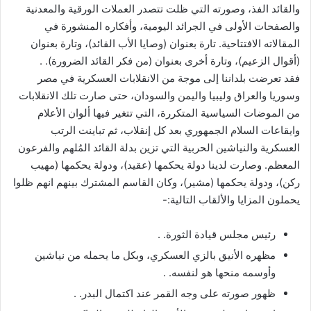
والقائد الفذ، وصورته التي ظلت تتصدر العملات الورقية والمعدنية
والصفحات الأولى في الجرائد اليومية، وأفكاره المنشورة في
المقالاته الافتتاحية. تارة بعنوان (وصايا الأب القائد)، وتارة بعنوان
(أقوال الزعيم)، وتارة أخرى بعنوان (من فكر القائد الضرورة). .
فقد تعرضت بلداننا إلى موجة من الانقلابات العسكرية في مصر
وسوريا والعراق وليبيا واليمن والسودان، حتى صارت تلك الانقلابات
من الموضات السياسية المتكررة، التي تتغير فيها ألوان الأعلام
وايقاعات السلام الجمهوري بعد كل إنقلاب، ثم تباينت الرتب
العسكرية والنياشين الحربية التي تزين بدلة القائد المُلهم والفرعون
المعظم. وصارت لدينا دولة يحكمها (عقيد)، ودولة يحكمها (مهيب
ركن)، ودولة يحكمها (مشير)، وكان القاسم المشترك بينهم انهم ظلوا
يحملون المزايا والألقاب التالية:-
رئيس مجلس قيادة الثورة. .
مظهره الأنيق بالزي العسكري، وبكل ما يحمله من نياشين
وأوسمه منحها هو لنفسه. .
ظهور صورته على وجه القمر عند اكتمال البدر. .