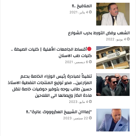
المنافيخ ..!!
4 يناير، 2021
الشعب يرفض التورط بحرب الشوارع
4 يونيو، 2022
أقساط الجامعات الأهلية | كليات الصيدلة ..
كليات طب الاسنان
6 ديسمبر، 2021
تنفيذاً لمبادرة رئيس الوزراء الخاصة بدعم
المزارعين… مدير توزيع المنتجات النفطية الاستاذ
حسين طالب يوجه بتوفير حوضيات خاصة لنقل
مادة الكاز وإيصالها الى الفلاحين
4 مايو، 2023
“زماااان الشيييخ العگروووك عالرگ”..!!
22 سبتمبر، 2023