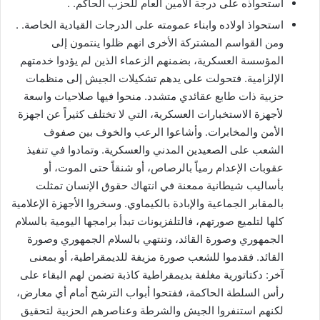
استحواذه على درجة الأمين العام للحزب الحاكم. .
استحواذ اولاده وابناء عمومته على الدرجات القيادية الخاصة. .
ومن القواسم المشتركة الأخرى انهم ظلوا ينتمون إلى
المؤسسة العسكرية، بضمنهم الزعماء الذين لم يؤدوا خدمتهم
الإلزامية. فتحولت على يدهم تشكيلات الجيش إلى منظمات
حزبية ذات طابع عقائدي متشدد. منحوا فيها صلاحيات واسعة
لأجهزة الاستخبارات العسكرية، التي لا تختلف كثيراً عن اجهزة
الأمن والمخابرات. وأشاعوا الرعب والخوف بين صفوف
الشعب على الصعيدين المدني والعسكرية. وتمادوا في تنفيذ
عقوبات الإعدام رمياً بالرصاص، أو شنقاً حتى الموت، أو
بأساليب شيطانية ممعنة في انتهاك حقوق الإنسان تمثلت
بالمقابر الجماعية والإبادة بالكيماوي. وسخروا الأجهزة الإعلامية
كلها لتلميع صورتهم، فالتلفزيونات تبدأ برامجها اليومية بالسلام
الجمهوري وصورة القائد، وتنتهي بالسلام الجمهوري وصورة
القائد. فقدموا للشعب صورة مزيفة للديمقراطية، أو بمعنى
آخر: دكتاتورية مغلفة بديمقراطية كاذبة تضمن لهم البقاء على
رأس السلطة الحاكمة، ففتحوا أبواب الترشح أمام أي معارض،
لكنهم استنفروا الجيش والشرطة وعناصرهم الحزبية لتحقيق