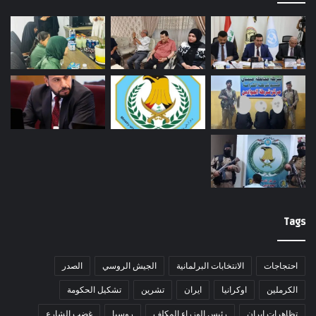
Tags
احتجاجات
الانتخابات البرلمانية
الجيش الروسي
الصدر
الكرملين
اوكرانيا
ايران
تشرين
تشكيل الحكومة
تظاهرات ايران
رئيس الوزراء المكلف
روسيا
غضب الشارع