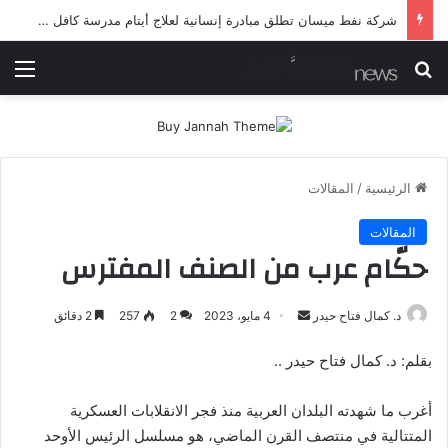
شرطة ميسان تلقي القبض على مطلقي العيارات النارية أثناء تشييع جنائزي في العمارة
بحث عن
الق
الرئيسية
/
المقالات
المقالات
حكّام عرب من الصنف المفترس
أرسل
د. كمال فتاح حيدر
4 مايو، 2023
2
257
2 دقائق
بريدا
بقلم: د. كمال فتاح حيدر ..
إلكترونيا
أغرب ما شهدته البلدان العربية منذ فجر الانقلابات العسكرية
المتتالية في منتصف القرن الماضي، هو مسلسل الرئيس الأوحد