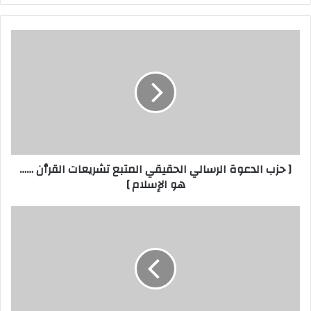
[
حزب
الدعوة
الرسالي
الحقيقي
المتبع
تشريعات
القرٱن
……
[ حزب الدعوة الرسالي الحقيقي المتبع تشريعات القرٱن ……
هو
هو الإسلام ]
الإسلام
]
حكم
المولود
في
الجو
على
متن
طائرة