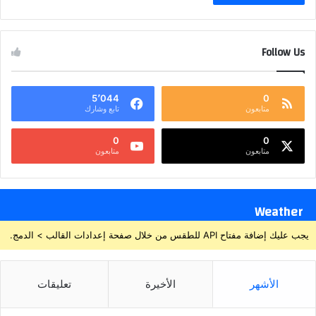
Follow Us
5٬044
0
متابعون
تابع وشارك
0
0
متابعون
متابعون
Weather
يجب عليك إضافة مفتاح API للطقس من خلال صفحة إعدادات القالب > الدمج.
الأشهر
الأخيرة
تعليقات