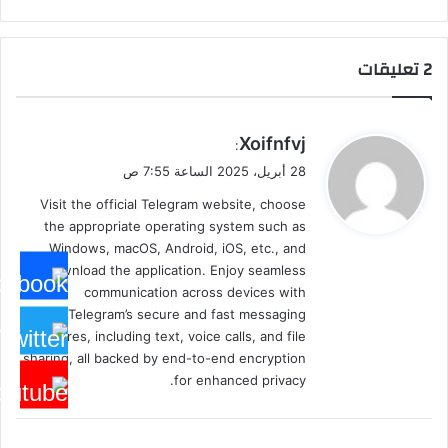
‫2 تعليقات
ي
Xoifnfvj
:
ق
28 أبريل، 2025 الساعة 7:55 ص
و
Visit the official Telegram website, choose
ل
the appropriate operating system such as
Windows, macOS, Android, iOS, etc., and
download the application. Enjoy seamless
communication across devices with
Telegram’s secure and fast messaging
features, including text, voice calls, and file
sharing, all backed by end-to-end encryption
for enhanced privacy.