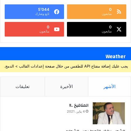
5٬044
0
متابعون
تابع وشارك
0
0
متابعون
متابعون
Weather
يجب عليك إضافة مفتاح API للطقس من خلال صفحة إعدادات القالب > الدمج.
الأشهر
الأخيرة
تعليقات
المنافيخ ..!!
4 يناير، 2021