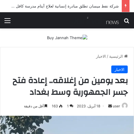
شرطة ميسان تلقي القبض على مطلقي العيارات النارية أثناء تشييع جنائزي في العمارة
بحث عن
الق
الرئيسية
/
الاخبار
الاخبار
بعد يومين من إغلاقه.. إعادة فتح
جسر الجمهورية وسط بغداد
أرسل
user
18 أبريل، 2023
1
163
أقل من دقيقة
بريدا
إلكترونيا