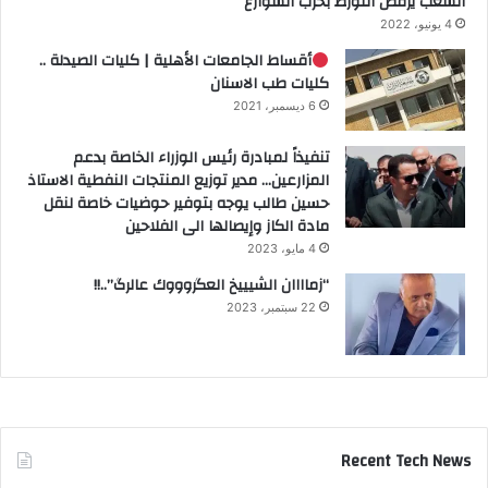
الشعب يرفض التورط بحرب الشوارع
4 يونيو، 2022
أقساط الجامعات الأهلية | كليات الصيدلة ..
كليات طب الاسنان
6 ديسمبر، 2021
تنفيذاً لمبادرة رئيس الوزراء الخاصة بدعم
المزارعين… مدير توزيع المنتجات النفطية الاستاذ
حسين طالب يوجه بتوفير حوضيات خاصة لنقل
مادة الكاز وإيصالها الى الفلاحين
4 مايو، 2023
“زماااان الشيييخ العگروووك عالرگ”..!!
22 سبتمبر، 2023
Recent Tech News