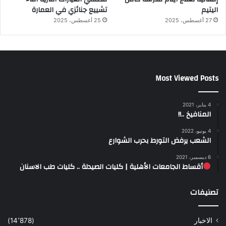
اليتيم
تشييع جنائزي في العمارة
27 أغسطس، 2025
25 أغسطس، 2025
Most Viewed Posts
4 يناير، 2021
المنافيخ ..!!
4 يونيو، 2022
الشعب يرفض التورط بحرب الشوارع
6 ديسمبر، 2021
أقساط الجامعات الأهلية | كليات الصيدلة .. كليات طب الاسنان
تصنيفات
الاخبار
(14٬878)