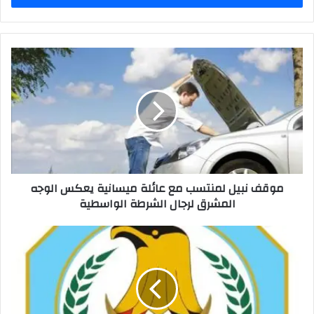
موقف
نبيل
لمنتسب
مع
عائلة
ميسانية
يعكس
الوجه
المشرق
موقف نبيل لمنتسب مع عائلة ميسانية يعكس الوجه
لرجال
المشرق لرجال الشرطة الواسطية
الشرطة
الواسطية
الداخلية
تضبط
4
صالات
للقمار
والخمور