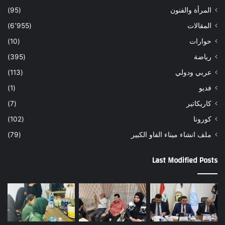
المرأة والفنون
(95)
المقالات
(6٬955)
حوارات
(10)
رياضة
(395)
عربي ودولي
(113)
فديو
(1)
كاريكاتير
(7)
كورونا
(102)
ملف انشاء ميناء الفاو الكبير
(79)
Last Modified Posts