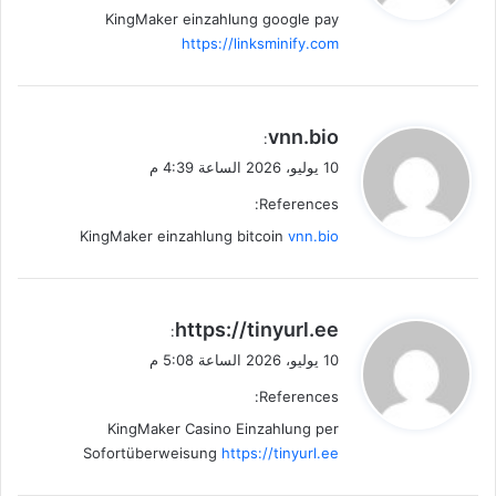
KingMaker einzahlung google pay
https://linksminify.com
ي
vnn.bio
:
ق
10 يوليو، 2026 الساعة 4:39 م
و
References:
ل
KingMaker einzahlung bitcoin
vnn.bio
ي
https://tinyurl.ee
:
ق
10 يوليو، 2026 الساعة 5:08 م
و
References:
ل
KingMaker Casino Einzahlung per
Sofortüberweisung
https://tinyurl.ee