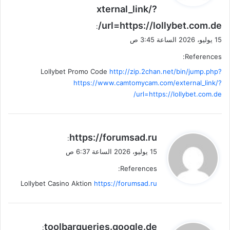
xternal_link/?
url=https://lollybet.com.de/
:
15 يوليو، 2026 الساعة 3:45 ص
References:
Lollybet Promo Code
http://zip.2chan.net/bin/jump.php?
https://www.camtomycam.com/external_link/?
url=https://lollybet.com.de/
ي
https://forumsad.ru
:
ق
15 يوليو، 2026 الساعة 6:37 ص
و
References:
ل
Lollybet Casino Aktion
https://forumsad.ru
ي
toolbarqueries.google.de
: