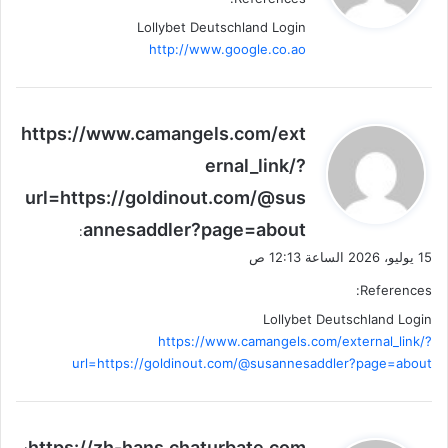
ل
Lollybet Deutschland Login
http://www.google.co.ao
ي
https://www.camangels.com/ext
ق
ernal_link/?
و
url=https://goldinout.com/@sus
ل
annesaddler?page=about
:
15 يوليو، 2026 الساعة 12:13 ص
References:
Lollybet Deutschland Login
https://www.camangels.com/external_link/?
url=https://goldinout.com/@susannesaddler?page=about
ي
https://zh-hans.chaturbate.com