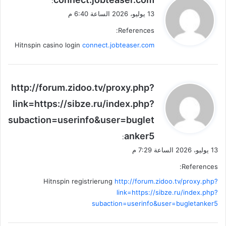
:
ق
13 يوليو، 2026 الساعة 6:40 م
و
References:
ل
Hitnspin casino login
connect.jobteaser.com
ي
http://forum.zidoo.tv/proxy.php?
ق
link=https://sibze.ru/index.php?
و
subaction=userinfo&user=buglet
ل
anker5
:
13 يوليو، 2026 الساعة 7:29 م
References:
Hitnspin registrierung
http://forum.zidoo.tv/proxy.php?
link=https://sibze.ru/index.php?
subaction=userinfo&user=bugletanker5