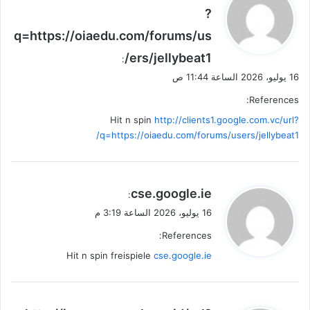
ق
?
و
q=https://oiaedu.com/forums/us
ل
ers/jellybeat1/
:
16 يوليو، 2026 الساعة 11:44 ص
References:
Hit n spin
http://clients1.google.com.vc/url?
q=https://oiaedu.com/forums/users/jellybeat1/
ي
cse.google.ie
:
ق
16 يوليو، 2026 الساعة 3:19 م
و
References:
ل
Hit n spin freispiele
cse.google.ie