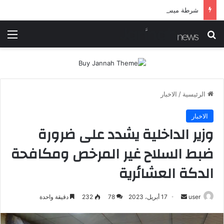
شرطة ميسان تلقي القبض على مطلقي العيارات النارية أثناء تشييع جنائزي في العمارة
بحث عن
الق
الرئيسية
/
الاخبار
الاخبار
وزير الداخلية يشدد على ضرورة
ضبط السلاح غير المرخص ومكافحة
الدكة العشائرية
أرسل
user
17 أبريل، 2023
78
232
دقيقة واحدة
بريدا
إلكترونيا