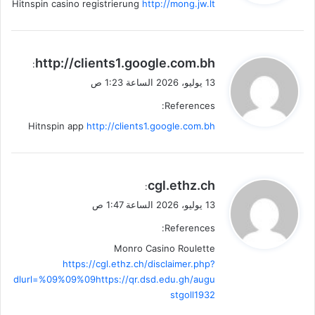
Hitnspin casino registrierung
http://mong.jw.lt
ي
http://clients1.google.com.bh
:
ق
13 يوليو، 2026 الساعة 1:23 ص
و
References:
ل
Hitnspin app
http://clients1.google.com.bh
ي
cgl.ethz.ch
:
ق
13 يوليو، 2026 الساعة 1:47 ص
و
References:
ل
Monro Casino Roulette
https://cgl.ethz.ch/disclaimer.php?
dlurl=%09%09%09https://qr.dsd.edu.gh/augu
stgoll1932