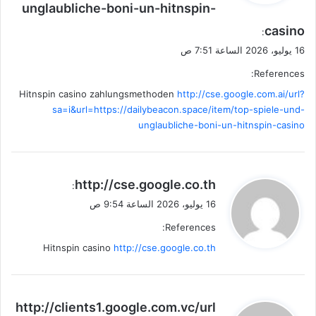
unglaubliche-boni-un-hitnspin-
casino
:
16 يوليو، 2026 الساعة 7:51 ص
References:
Hitnspin casino zahlungsmethoden
http://cse.google.com.ai/url?
sa=i&url=https://dailybeacon.space/item/top-spiele-und-
unglaubliche-boni-un-hitnspin-casino
ي
http://cse.google.co.th
:
ق
16 يوليو، 2026 الساعة 9:54 ص
و
References:
ل
Hitnspin casino
http://cse.google.co.th
ي
http://clients1.google.com.vc/url