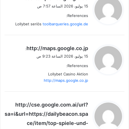
ق
15 يوليو، 2026 الساعة 7:57 ص
و
References:
ل
Lollybet seriös
toolbarqueries.google.de
ي
http://maps.google.co.jp
:
ق
15 يوليو، 2026 الساعة 9:23 ص
و
References:
ل
Lollybet Casino Aktion
http://maps.google.co.jp
ي
http://cse.google.com.ai/url?
ق
sa=i&url=https://dailybeacon.spa
و
ce/item/top-spiele-und-
ل