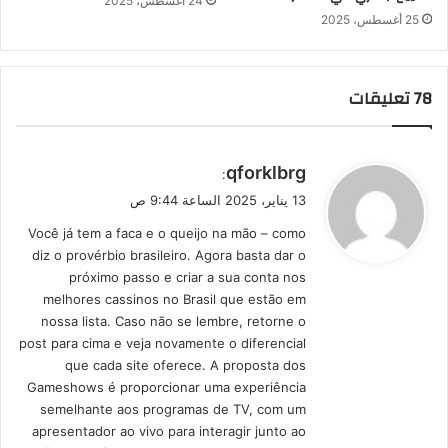
24 أغسطس، 2025
25 أغسطس، 2025
‫78 تعليقات
ي
qforklbrg
:
ق
13 يناير، 2025 الساعة 9:44 ص
و
Você já tem a faca e o queijo na mão – como
ل
diz o provérbio brasileiro. Agora basta dar o
próximo passo e criar a sua conta nos
melhores cassinos no Brasil que estão em
nossa lista. Caso não se lembre, retorne o
post para cima e veja novamente o diferencial
que cada site oferece. A proposta dos
Gameshows é proporcionar uma experiência
semelhante aos programas de TV, com um
apresentador ao vivo para interagir junto ao