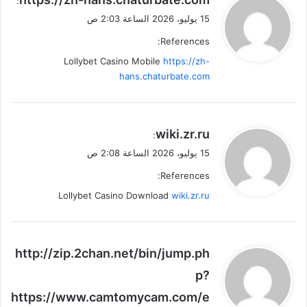
:
ق
15 يوليو، 2026 الساعة 2:03 ص
و
References:
ل
Lollybet Casino Mobile
https://zh-
hans.chaturbate.com
ي
wiki.zr.ru
:
ق
15 يوليو، 2026 الساعة 2:08 ص
و
References:
ل
Lollybet Casino Download
wiki.zr.ru
ي
http://zip.2chan.net/bin/jump.ph
ق
p?
و
https://www.camtomycam.com/e
ل