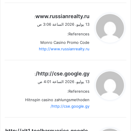
ي
www.russianrealty.ru
:
ق
13 يوليو، 2026 الساعة 3:06 ص
و
References:
ل
Monro Casino Promo Code
http://www.russianrealty.ru
ي
http://cse.google.gy/
:
ق
13 يوليو، 2026 الساعة 4:01 ص
و
References:
ل
Hitnspin casino zahlungsmethoden
http://cse.google.gy/
ي
http://alt1.toolbarqueries.google.