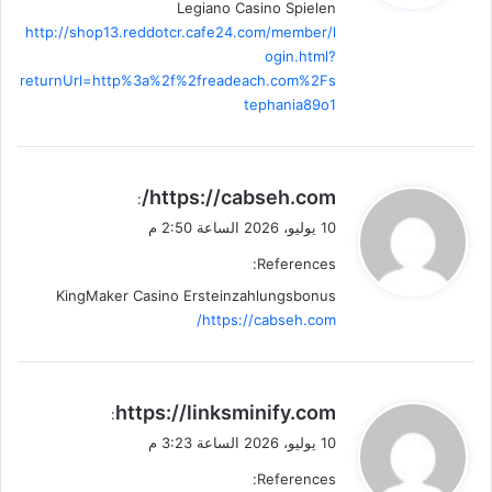
Legiano Casino Spielen
http://shop13.reddotcr.cafe24.com/member/l
ogin.html?
returnUrl=http%3a%2f%2freadeach.com%2Fs
tephania89o1
ي
https://cabseh.com/
:
ق
10 يوليو، 2026 الساعة 2:50 م
و
References:
ل
KingMaker Casino Ersteinzahlungsbonus
https://cabseh.com/
ي
https://linksminify.com
:
ق
10 يوليو، 2026 الساعة 3:23 م
و
References:
ل