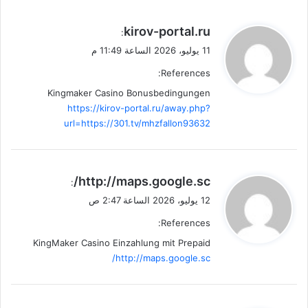
ي
kirov-portal.ru
:
ق
11 يوليو، 2026 الساعة 11:49 م
و
References:
ل
Kingmaker Casino Bonusbedingungen
https://kirov-portal.ru/away.php?
url=https://301.tv/mhzfallon93632
ي
http://maps.google.sc/
:
ق
12 يوليو، 2026 الساعة 2:47 ص
و
References:
ل
KingMaker Casino Einzahlung mit Prepaid
http://maps.google.sc/