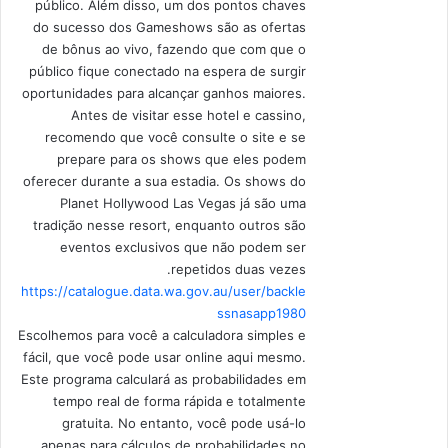
público. Além disso, um dos pontos chaves
do sucesso dos Gameshows são as ofertas
de bônus ao vivo, fazendo que com que o
público fique conectado na espera de surgir
oportunidades para alcançar ganhos maiores.
Antes de visitar esse hotel e cassino,
recomendo que você consulte o site e se
prepare para os shows que eles podem
oferecer durante a sua estadia. Os shows do
Planet Hollywood Las Vegas já são uma
tradição nesse resort, enquanto outros são
eventos exclusivos que não podem ser
repetidos duas vezes.
https://catalogue.data.wa.gov.au/user/backle
ssnasapp1980
Escolhemos para você a calculadora simples e
fácil, que você pode usar online aqui mesmo.
Este programa calculará as probabilidades em
tempo real de forma rápida e totalmente
gratuita. No entanto, você pode usá-lo
apenas para cálculos de probabilidades no