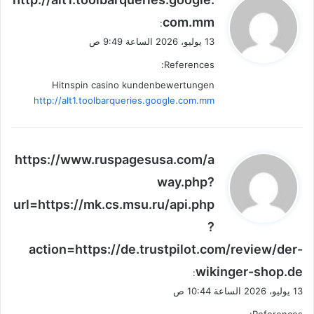
ق
com.mm
:
و
13 يوليو، 2026 الساعة 9:49 ص
ل
References:
Hitnspin casino kundenbewertungen
http://alt1.toolbarqueries.google.com.mm
ي
https://www.ruspagesusa.com/a
ق
way.php?
و
url=https://mk.cs.msu.ru/api.php
ل
?
action=https://de.trustpilot.com/review/der-
wikinger-shop.de
:
13 يوليو، 2026 الساعة 10:44 ص