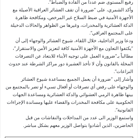
رفيع المستوى ضم عدداً من القادة والضباط”.
وأكد الشمري، على “ضرورة أن تقف العشائر العراقية الأصيلة مع
الأجهزة الأمنية في ضبط السلاح غير المرخص، ومكافحة ظاهرة
الدكة العشائرية والمخدرات، وغيرها من الظواهر والحالات الدخيلة
على المجتمع العراقي”.
ودعا وزير الداخلية، خلال اللقاء، شيوخ العشائر والوجهاء إلى أن
“يكثفوا التعاون مع الأجهزة الأمنية كافة لتعزيز الأمن والاستقرار”،
مطالباً بـ”ضرورة العمل على توجيه الأبناء للابتعاد عن التصرفات
المخلة بالقانون وأن لا تأخذ العشيرة دور مراكز الشرطة عند حدوث
النزاعات”.
وأشار إلى “ضرورة أن يعمل الجميع بمساعدة شيوخ العشائر
والوجهاء على رفض أي تصرفات أو أفعال تسيء أو تضر بالمجتمع من
بينها ظاهرة الرمي العشوائي والدكة العشائرية ومساعدة الجهات
الحكومية على مكافحة المخدرات والقضاء عليها ومساندة الإجراءات
القانونية”.
واستمع الوزير الى عدد من المداخلات والنقاشات من قبل
الحاضرين، الذين أشادوا بتواصل الوزير معهم بشكل مباشر.