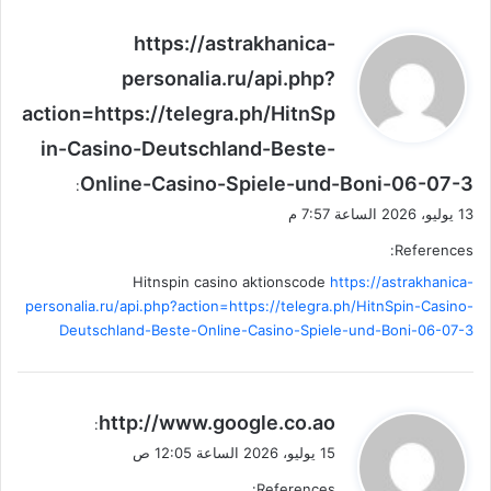
ي
https://astrakhanica-
ق
personalia.ru/api.php?
و
action=https://telegra.ph/HitnSp
ل
in-Casino-Deutschland-Beste-
Online-Casino-Spiele-und-Boni-06-07-3
:
13 يوليو، 2026 الساعة 7:57 م
References:
Hitnspin casino aktionscode
https://astrakhanica-
personalia.ru/api.php?action=https://telegra.ph/HitnSpin-Casino-
Deutschland-Beste-Online-Casino-Spiele-und-Boni-06-07-3
ي
http://www.google.co.ao
:
ق
15 يوليو، 2026 الساعة 12:05 ص
و
References: