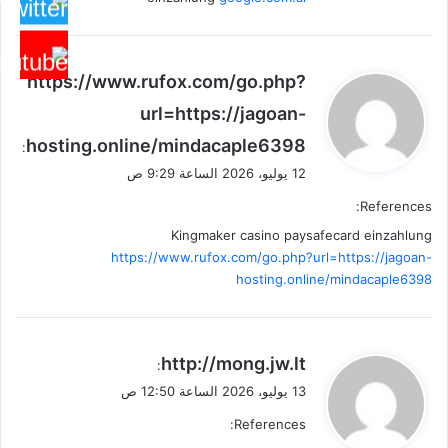
ي
https://www.rufox.com/go.php?
ق
url=https://jagoan-
و
hosting.online/mindacaple6398
ل
:
12 يوليو، 2026 الساعة 9:29 ص
References:
Kingmaker casino paysafecard einzahlung
https://www.rufox.com/go.php?url=https://jagoan-
hosting.online/mindacaple6398
ي
http://mong.jw.lt
:
ق
13 يوليو، 2026 الساعة 12:50 ص
و
References:
ل