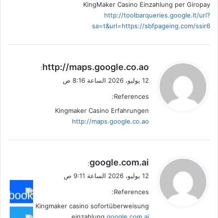
KingMaker Casino Einzahlung per Giropay
http://toolbarqueries.google.lt/url?
sa=t&url=https://sbfpageing.com/ssir6
ي
http://maps.google.co.ao
:
ق
12 يوليو، 2026 الساعة 8:16 ص
و
References:
ل
Kingmaker Casino Erfahrungen
http://maps.google.co.ao
ي
google.com.ai
:
ق
12 يوليو، 2026 الساعة 9:11 ص
و
References:
ل
Kingmaker casino sofortüberweisung
einzahlung
google.com.ai