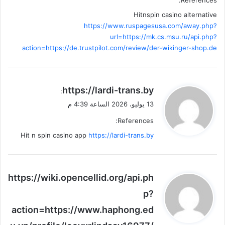
References:
Hitnspin casino alternative
https://www.ruspagesusa.com/away.php?
url=https://mk.cs.msu.ru/api.php?
action=https://de.trustpilot.com/review/der-wikinger-shop.de
ي
https://lardi-trans.by
:
ق
13 يوليو، 2026 الساعة 4:39 م
و
References:
ل
Hit n spin casino app
https://lardi-trans.by
ي
https://wiki.opencellid.org/api.ph
ق
p?
و
action=https://www.haphong.ed
ل