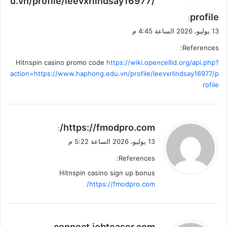
u.vn/profile/leevxrlindsay16977/
profile
:
13 يوليو، 2026 الساعة 4:45 م
References:
Hitnspin casino promo code
https://wiki.opencellid.org/api.php?
action=https://www.haphong.edu.vn/profile/leevxrlindsay16977/p
rofile
ي
https://fmodpro.com/
:
ق
13 يوليو، 2026 الساعة 5:22 م
و
References:
ل
Hitnspin casino sign up bonus
https://fmodpro.com/
ي
connect.jobteaser.com