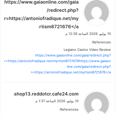
ي
https://www.gaiaonline.com/gaia
ق
/redirect.php?
و
r=https://antoniofradique.net/my
ل
rtism8721676</a
:
10 يوليو، 2026 الساعة 12:28 م
References:
Legiano Casino Video Review
https://www.gaiaonline.com/gaia/redirect.php?
r=https://antoniofradique.net/myrtism8721676https://www.gaiaon
line.com/gaia/redirect.php?
r=https://antoniofradique.net/myrtism8721676</a
ي
shop13.reddotcr.cafe24.com
:
ق
10 يوليو، 2026 الساعة 1:37 م
و
References:
ل