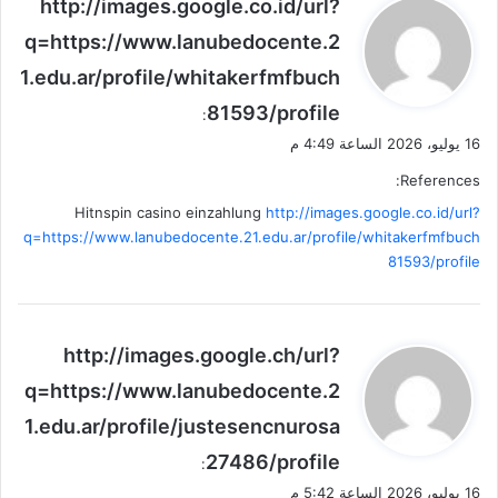
ي
http://images.google.co.id/url?
ق
q=https://www.lanubedocente.2
و
1.edu.ar/profile/whitakerfmfbuch
ل
81593/profile
:
16 يوليو، 2026 الساعة 4:49 م
References:
Hitnspin casino einzahlung
http://images.google.co.id/url?
q=https://www.lanubedocente.21.edu.ar/profile/whitakerfmfbuch
81593/profile
ي
http://images.google.ch/url?
ق
q=https://www.lanubedocente.2
و
1.edu.ar/profile/justesencnurosa
ل
27486/profile
:
16 يوليو، 2026 الساعة 5:42 م