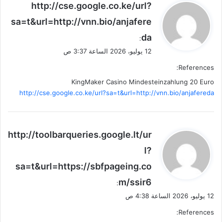
ي
http://cse.google.co.ke/url?
ق
sa=t&url=http://vnn.bio/anjafere
و
da
ل
:
12 يوليو، 2026 الساعة 3:37 ص
References:
KingMaker Casino Mindesteinzahlung 20 Euro
http://cse.google.co.ke/url?sa=t&url=http://vnn.bio/anjafereda
ي
http://toolbarqueries.google.lt/ur
ق
l?
و
sa=t&url=https://sbfpageing.co
ل
m/ssir6
:
12 يوليو، 2026 الساعة 4:38 ص
References: