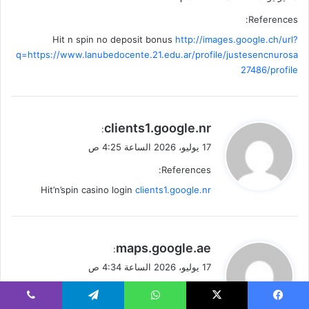
References:
Hit n spin no deposit bonus
http://images.google.ch/url?
q=https://www.lanubedocente.21.edu.ar/profile/justesencnurosa
27486/profile
ي
clients1.google.nr
:
ق
17 يوليو، 2026 الساعة 4:25 ص
و
References:
ل
Hit’n’spin casino login
clients1.google.nr
ي
maps.google.ae
:
ق
17 يوليو، 2026 الساعة 4:34 ص
و
References:
ل
يسبوك
‫X
واتساب
تيلقرام
ڤايبر