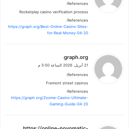
References:
ل
Rocketplay casino verification process
References:
https://graph.org/Best-Online-Casino-Sites-
for-Real-Money-04-20
ي
graph.org
:
ق
21 أبريل، 2026 الساعة 5:50 م
و
References:
ل
Fremont street casinos
References:
https://graph.org/Zoome-Casino-Ultimate-
Gaming-Guide-04-20
ي
https://online-novomatic-