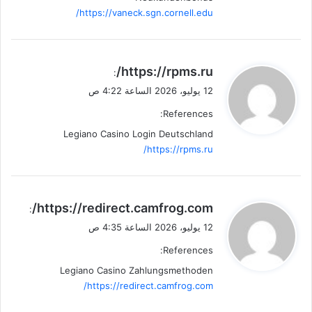
https://vaneck.sgn.cornell.edu/
ي
https://rpms.ru/
:
ق
12 يوليو، 2026 الساعة 4:22 ص
و
References:
ل
Legiano Casino Login Deutschland
https://rpms.ru/
ي
https://redirect.camfrog.com/
:
ق
12 يوليو، 2026 الساعة 4:35 ص
و
References:
ل
Legiano Casino Zahlungsmethoden
https://redirect.camfrog.com/