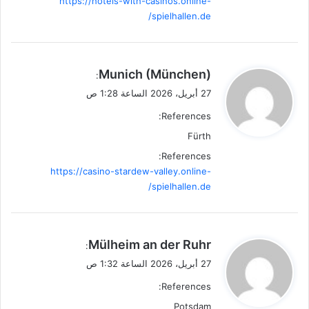
https://hotels-with-casinos.online-
spielhallen.de/
ي
Munich (München)
:
ق
27 أبريل، 2026 الساعة 1:28 ص
و
References:
ل
Fürth
References:
https://casino-stardew-valley.online-
spielhallen.de/
ي
Mülheim an der Ruhr
:
ق
27 أبريل، 2026 الساعة 1:32 ص
و
References:
ل
Potsdam