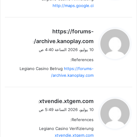
http://maps.google.ci
ي
https://forums-
ق
archive.kanoplay.com/
:
و
10 يوليو، 2026 الساعة 4:40 ص
ل
References:
Legiano Casino Betrug
https://forums-
archive.kanoplay.com/
ي
xtvendie.xtgem.com
:
ق
10 يوليو، 2026 الساعة 5:49 ص
و
References:
ل
Legiano Casino Verifizierung
xtvendie.xtgem.com