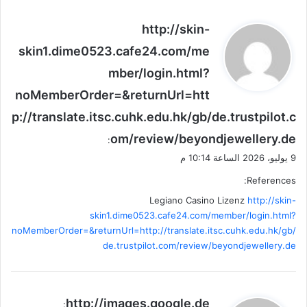
ي
http://skin-
ق
skin1.dime0523.cafe24.com/me
و
mber/login.html?
ل
noMemberOrder=&returnUrl=htt
p://translate.itsc.cuhk.edu.hk/gb/de.trustpilot.c
om/review/beyondjewellery.de
:
9 يوليو، 2026 الساعة 10:14 م
References:
Legiano Casino Lizenz
http://skin-
skin1.dime0523.cafe24.com/member/login.html?
noMemberOrder=&returnUrl=http://translate.itsc.cuhk.edu.hk/gb/
de.trustpilot.com/review/beyondjewellery.de
ي
http://images.google.de
: