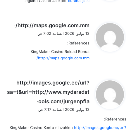
Legiano Casino Jackpot
burana.ijs.si
ي
http://maps.google.com.mm/
:
ق
12 يوليو، 2026 الساعة 7:02 ص
و
References:
ل
KingMaker Casino Reload Bonus
http://maps.google.com.mm/
ي
http://images.google.ee/url?
ق
sa=t&url=http://www.mydaradst
و
ools.com/jurgenpfla
ل
:
12 يوليو، 2026 الساعة 7:17 ص
References:
KingMaker Casino Konto einzahlen
http://images.google.ee/url?