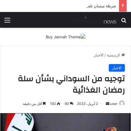
شرطة ميسان تلقي القبض على مطلقي العيارات النارية أثناء تشييع جنائزي في العمارة
بحث عن
الق
الرئيسية
/
الاخبار
الاخبار
توجيه من السوداني بشأن سلة
رمضان الغذائية
أرسل
user
2 أبريل، 2023
90
192
أقل من دقيقة
بريدا
إلكترونيا