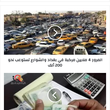
المرور:
4
ملايين
مركبة
في
بغداد
والشوارع
تستوعب
نحو
المرور: 4 ملايين مركبة في بغداد والشوارع تستوعب نحو
200
200 ألف
ألف
الرافدين
يُحدد
نسبة
سلف
الموظفين
والمتقاعدين