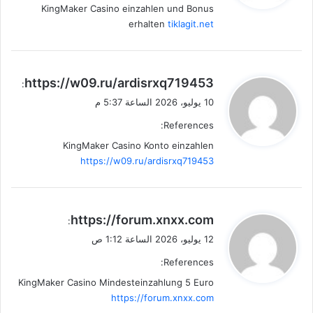
KingMaker Casino einzahlen und Bonus
erhalten
tiklagit.net
ي
https://w09.ru/ardisrxq719453
:
ق
10 يوليو، 2026 الساعة 5:37 م
و
References:
ل
KingMaker Casino Konto einzahlen
https://w09.ru/ardisrxq719453
ي
https://forum.xnxx.com
:
ق
12 يوليو، 2026 الساعة 1:12 ص
و
References:
ل
KingMaker Casino Mindesteinzahlung 5 Euro
https://forum.xnxx.com