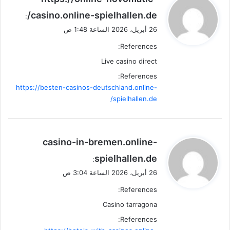
ق
casino.online-spielhallen.de/
:
و
26 أبريل، 2026 الساعة 1:48 ص
ل
References:
Live casino direct
References:
https://besten-casinos-deutschland.online-
spielhallen.de/
ي
casino-in-bremen.online-
ق
spielhallen.de
:
و
26 أبريل، 2026 الساعة 3:04 ص
ل
References:
Casino tarragona
References: