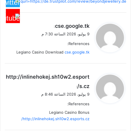
qurl=https://de.trustpilot.com/review/beyondjewellery.de
ي
cse.google.tk
:
ق
9 يوليو، 2026 الساعة 7:30 م
و
References:
ل
Legiano Casino Download
cse.google.tk
ي
http://inlinehokej.sh10w2.esport
ق
s.cz/
:
و
9 يوليو، 2026 الساعة 8:46 م
ل
References:
Legiano Casino Bonus
http://inlinehokej.sh10w2.esports.cz/