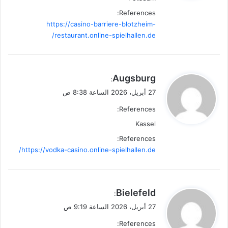
References:
https://casino-barriere-blotzheim-
restaurant.online-spielhallen.de/
ي
Augsburg
:
ق
27 أبريل، 2026 الساعة 8:38 ص
و
References:
ل
Kassel
References:
https://vodka-casino.online-spielhallen.de/
ي
Bielefeld
:
ق
27 أبريل، 2026 الساعة 9:19 ص
و
References:
ل