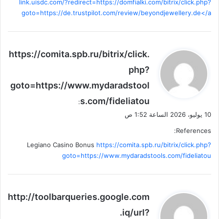
link.uisdc.com/?redirect=https://domfialki.com/bitrix/click.php?
goto=https://de.trustpilot.com/review/beyondjewellery.de</a
ي
https://comita.spb.ru/bitrix/click.
ق
php?
و
goto=https://www.mydaradstool
ل
s.com/fideliatou
:
10 يوليو، 2026 الساعة 1:52 ص
References:
Legiano Casino Bonus
https://comita.spb.ru/bitrix/click.php?
goto=https://www.mydaradstools.com/fideliatou
ي
http://toolbarqueries.google.com
ق
.iq/url?
و