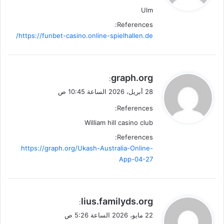
Ulm
References:
https://funbet-casino.online-spielhallen.de/
ي
graph.org
:
ق
28 أبريل، 2026 الساعة 10:45 ص
و
References:
ل
William hill casino club
References:
https://graph.org/Ukash-Australia-Online-
App-04-27
ي
lius.familyds.org
:
ق
22 مايو، 2026 الساعة 5:26 ص
و