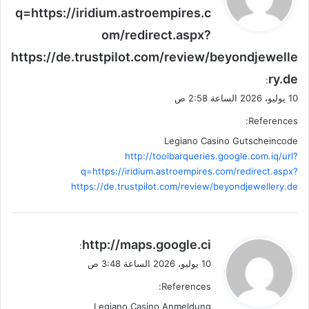
q=https://iridium.astroempires.c
ل
om/redirect.aspx?
https://de.trustpilot.com/review/beyondjewelle
ry.de
:
10 يوليو، 2026 الساعة 2:58 ص
References:
Legiano Casino Gutscheincode
http://toolbarqueries.google.com.iq/url?
q=https://iridium.astroempires.com/redirect.aspx?
https://de.trustpilot.com/review/beyondjewellery.de
ي
http://maps.google.ci
:
ق
10 يوليو، 2026 الساعة 3:48 ص
و
References:
ل
Legiano Casino Anmeldung