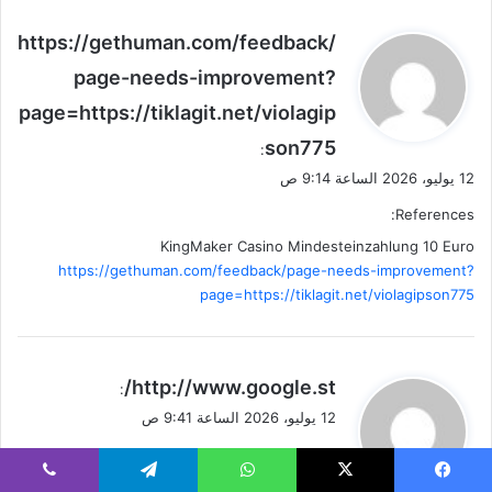
ي
https://gethuman.com/feedback/
ق
page-needs-improvement?
و
page=https://tiklagit.net/violagip
ل
son775
:
12 يوليو، 2026 الساعة 9:14 ص
References:
KingMaker Casino Mindesteinzahlung 10 Euro
https://gethuman.com/feedback/page-needs-improvement?
page=https://tiklagit.net/violagipson775
ي
http://www.google.st/
:
ق
12 يوليو، 2026 الساعة 9:41 ص
و
References:
ل
Legiano Casino Test
http://www.google.st/
يسبوك
‫X
واتساب
تيلقرام
ڤايبر