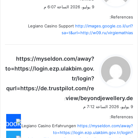
9 يوليو، 2026 الساعة 6:07 م
References:
Legiano Casino Support
http://images.google.co.il/url?
sa=t&url=http://w09.ru/virgiemathias
ي
https://myseldon.com/away?
ق
to=https://login.ezp.ulakbim.gov.
و
tr/login?
ل
qurl=https://de.trustpilot.com/re
view/beyondjewellery.de
:
9 يوليو، 2026 الساعة 7:12 م
References:
Legiano Casino Erfahrungen
https://myseldon.com/away?
to=https://login.ezp.ulakbim.gov.tr/login?