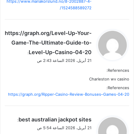
https://www.mariakorslund.no/8-2002887-4-
1524588589272/
ي
https://graph.org/Level-Up-Your-
ق
Game-The-Ultimate-Guide-to-
و
Level-Up-Casino-04-20
ل
:
21 أبريل، 2026 الساعة 2:43 ص
References:
Charleston wv casino
References:
https://graph.org/Ripper-Casino-Review-Bonuses–Games-04-20
ي
best australian jackpot sites
:
ق
21 أبريل، 2026 الساعة 5:54 ص
و