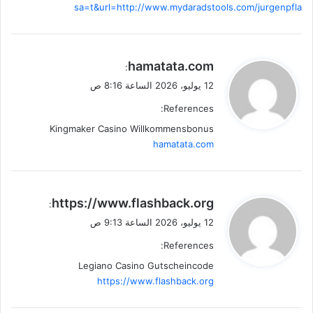
sa=t&url=http://www.mydaradstools.com/jurgenpfla
ي
hamatata.com
:
ق
12 يوليو، 2026 الساعة 8:16 ص
و
References:
ل
Kingmaker Casino Willkommensbonus
hamatata.com
ي
https://www.flashback.org
:
ق
12 يوليو، 2026 الساعة 9:13 ص
و
References:
ل
Legiano Casino Gutscheincode
https://www.flashback.org