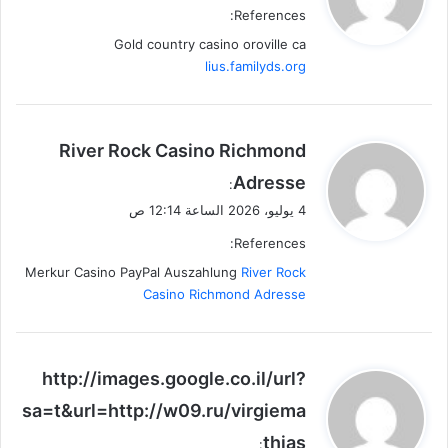
References:
ل
Gold country casino oroville ca
lius.familyds.org
ي
River Rock Casino Richmond
ق
Adresse
:
و
4 يوليو، 2026 الساعة 12:14 ص
ل
References:
Merkur Casino PayPal Auszahlung
River Rock
Casino Richmond Adresse
ي
http://images.google.co.il/url?
ق
sa=t&url=http://w09.ru/virgiema
و
thias
ل
: