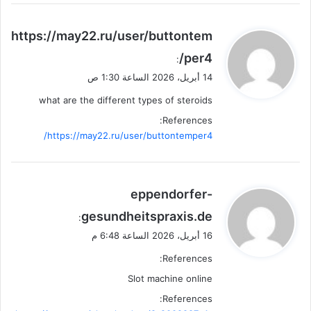
ي
https://may22.ru/user/buttontem
ق
per4/
:
و
14 أبريل، 2026 الساعة 1:30 ص
ل
what are the different types of steroids
References:
https://may22.ru/user/buttontemper4/
ي
eppendorfer-
ق
gesundheitspraxis.de
:
و
16 أبريل، 2026 الساعة 6:48 م
ل
References:
Slot machine online
References: