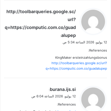
ي
http://toolbarqueries.google.sc/
ق
url?
و
q=https://computic.com.co/guad
ل
alupep
:
12 يوليو، 2026 الساعة 5:34 ص
References:
KingMaker ersteinzahlungsbonus
http://toolbarqueries.google.sc/url?
q=https://computic.com.co/guadalupep
ي
burana.ijs.si
:
ق
12 يوليو، 2026 الساعة 6:04 ص
و
References:
ل