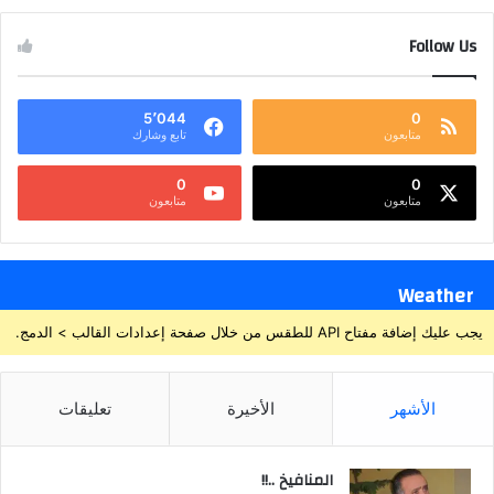
Follow Us
5٬044
0
متابعون
تابع وشارك
0
0
متابعون
متابعون
Weather
يجب عليك إضافة مفتاح API للطقس من خلال صفحة إعدادات القالب > الدمج.
الأشهر
الأخيرة
تعليقات
المنافيخ ..!!