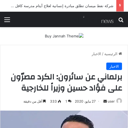
شرطة ميسان تلقي القبض على مطلقي العيارات النارية أثناء تشييع جنائزي في العمارة
بحث عن
الق
الرئيسية
/
الاخبار
الاخبار
برلماني عن سائرون: الكرد مصرّون
على فؤاد حسين وزيراً للخارجية
أرسل
user
27 مايو، 2020
1
333
أقل من دقيقة
بريدا
إلكترونيا