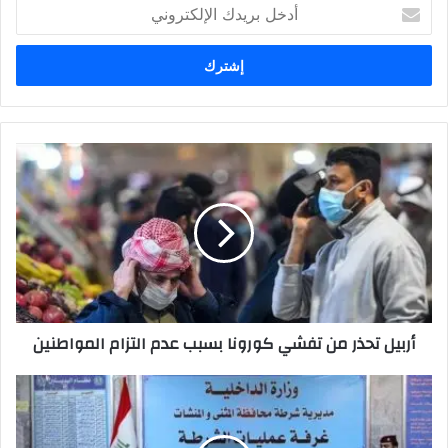
أدخل
بريدك
الإلكتروني
أربيل
تحذر
من
تفشي
كورونا
بسبب
عدم
التزام
المواطنين
أربيل تحذر من تفشي كورونا بسبب عدم التزام المواطنين
الغانمي
من
المثنى:
علينا