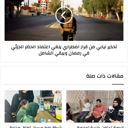
من
قرار
اضطراري
يلغي
اعتماد
الحظر
الجزئي
تحذير نيابي من قرار اضطراري يلغي اعتماد الحظر الجزئي
في
في رمضان ويبقي الشامل
رمضان
ويبقي
الشامل
مقالات ذات صلة
البصرة تحتضن جلسة توعوية
شركة نفط ميسان تطلق مبادرة