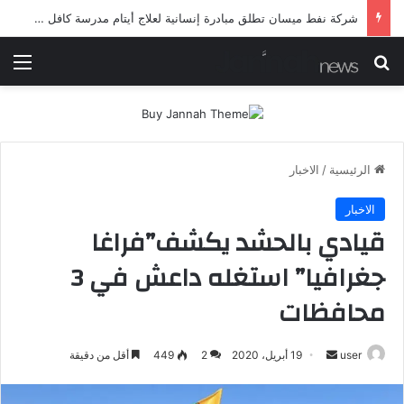
شرطة ميسان تلقي القبض على مطلقي العيارات النارية أثناء تشييع جنائزي في العمارة
بحث عن
الق
الرئيسية
/
الاخبار
الاخبار
قيادي بالحشد يكشف”فراغا
جغرافيا” استغله داعش في 3
محافظات
أرسل
user
19 أبريل، 2020
2
449
أقل من دقيقة
بريدا
إلكترونيا