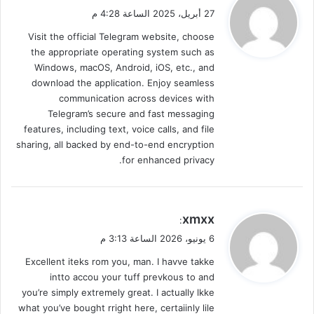
ق
27 أبريل، 2025 الساعة 4:28 م
و
Visit the official Telegram website, choose
ل
the appropriate operating system such as
Windows, macOS, Android, iOS, etc., and
download the application. Enjoy seamless
communication across devices with
Telegram’s secure and fast messaging
features, including text, voice calls, and file
sharing, all backed by end-to-end encryption
for enhanced privacy.
ي
xmxx
:
ق
6 يونيو، 2026 الساعة 3:13 م
و
Excellent iteks rom you, man. I havve takke
ل
intto accou your tuff prevkous to and
you’re simply extremely great. I actually lkke
what you’ve bought rright here, certaiinly lile