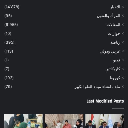
الاخبار
(14٬878)
المرأة والفنون
(95)
المقالات
(6٬955)
حوارات
(10)
رياضة
(395)
عربي ودولي
(113)
فديو
(1)
كاريكاتير
(7)
كورونا
(102)
ملف انشاء ميناء الفاو الكبير
(79)
Last Modified Posts