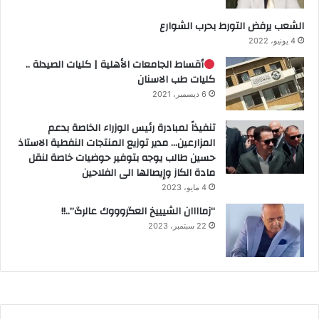
الشعب يرفض التورط بحرب الشوارع
4 يونيو، 2022
أقساط الجامعات الأهلية | كليات الصيدلة ..
كليات طب الاسنان
6 ديسمبر، 2021
تنفيذاً لمبادرة رئيس الوزراء الخاصة بدعم
المزارعين… مدير توزيع المنتجات النفطية الاستاذ
حسين طالب يوجه بتوفير حوضيات خاصة لنقل
مادة الكاز وإيصالها الى الفلاحين
4 مايو، 2023
“زماااان الشيييخ العگروووك عالرگ”..!!
22 سبتمبر، 2023