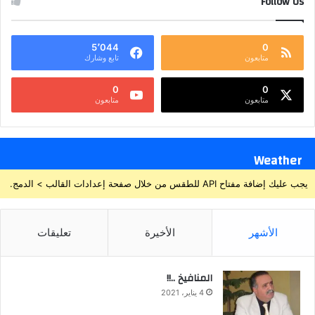
Follow Us
5٬044
0
متابعون
تابع وشارك
0
0
متابعون
متابعون
Weather
يجب عليك إضافة مفتاح API للطقس من خلال صفحة إعدادات القالب > الدمج.
الأشهر
الأخيرة
تعليقات
المنافيخ ..!!
4 يناير، 2021