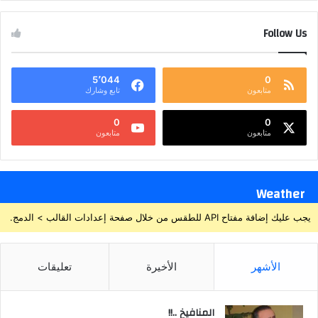
Follow Us
5٬044
0
متابعون
تابع وشارك
0
0
متابعون
متابعون
Weather
يجب عليك إضافة مفتاح API للطقس من خلال صفحة إعدادات القالب > الدمج.
الأشهر
الأخيرة
تعليقات
المنافيخ ..!!