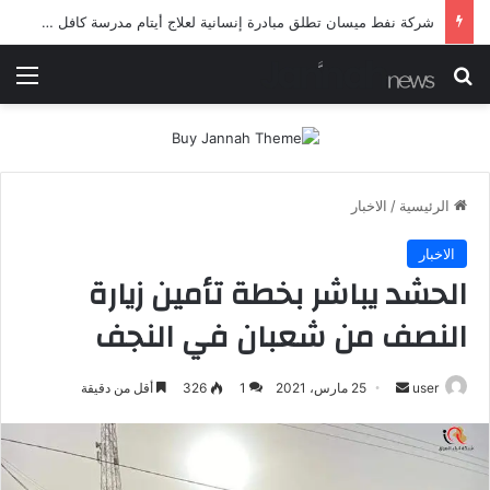
شرطة ميسان تلقي القبض على مطلقي العيارات النارية أثناء تشييع جنائزي في العمارة
بحث عن
الق
الرئيسية
/
الاخبار
الاخبار
الحشد يباشر بخطة تأمين زيارة
النصف من شعبان في النجف
أرسل
user
25 مارس، 2021
1
326
أقل من دقيقة
بريدا
إلكترونيا