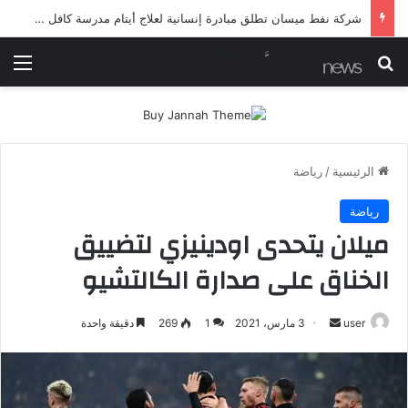
شرطة ميسان تلقي القبض على مطلقي العيارات النارية أثناء تشييع جنائزي في العمارة
بحث عن
الق
الرئيسية
/
رياضة
رياضة
ميلان يتحدى اودينيزي لتضييق
الخناق على صدارة الكالتشيو
أرسل
user
3 مارس، 2021
1
269
دقيقة واحدة
بريدا
إلكترونيا