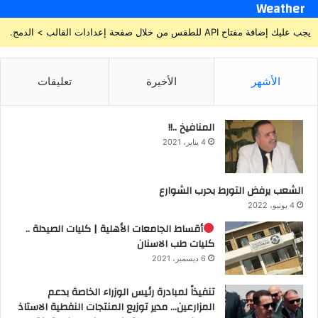
Weather
يجب عليك إضافة مفتاح API للطقس من خلال صفحة إعدادات القالب > الدمج.
الأشهر
الأخيرة
تعليقات
المنافيخ ..!!
4 يناير، 2021
الشعب يرفض التورط بحرب الشوارع
4 يونيو، 2022
أقساط الجامعات الأهلية | كليات الصيدلة ..
كليات طب الاسنان
6 ديسمبر، 2021
تنفيذاً لمبادرة رئيس الوزراء الخاصة بدعم
المزارعين… مدير توزيع المنتجات النفطية الاستاذ