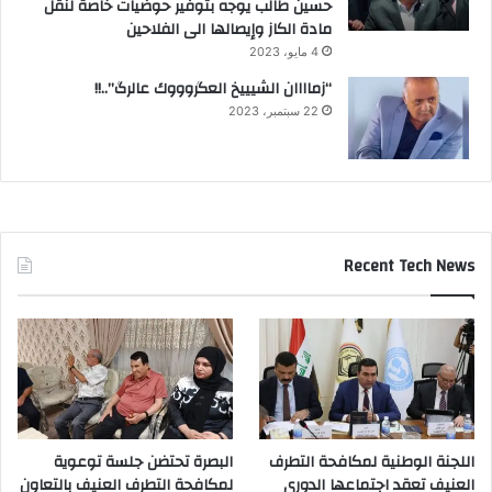
حسين طالب يوجه بتوفير حوضيات خاصة لنقل
مادة الكاز وإيصالها الى الفلاحين
4 مايو، 2023
“زماااان الشيييخ العگروووك عالرگ”..!!
22 سبتمبر، 2023
Recent Tech News
اللجنة الوطنية لمكافحة التطرف
البصرة تحتضن جلسة توعوية
العنيف تعقد اجتماعها الدوري
لمكافحة التطرف العنيف بالتعاون