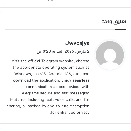
تعليق واحد
ي
Jwvcajys
:
ق
2 مارس، 2025 الساعة 6:20 ص
و
Visit the official Telegram website, choose
ل
the appropriate operating system such as
Windows, macOS, Android, iOS, etc., and
download the application. Enjoy seamless
communication across devices with
Telegram’s secure and fast messaging
features, including text, voice calls, and file
sharing, all backed by end-to-end encryption
for enhanced privacy.