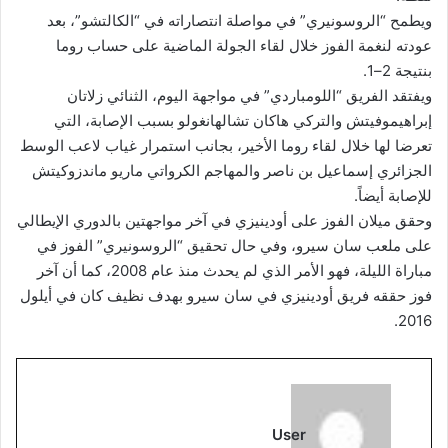
ويطمح “الروسونيري” في مواصلة انتصاراته في “الكالتشو”، بعد
عودته لنغمة الفوز خلال لقاء الجولة الماضية على حساب روما
بنتيجة 2–1.
ويفتقد الفريق “اللومباردي” في مواجهة اليوم، الثنائي زلاتان
إبراهيموفيتش والتركي هاكان تشالهانغولو بسبب الإصابة، التي
تعرضا لها خلال لقاء روما الأخير، بجانب استمرار غياب لاعب الوسط
الجزائري إسماعيل بن ناصر والمهاجم الكرواتي ماريو ماندزوكيتش
للإصابة أيضاً.
وحقق ميلان الفوز على أودينيزي في آخر مواجهتين بالدوري الإيطالي
على ملعب سان سيرو، وفي حال تحقيق “الروسونيري” الفوز في
مباراة الليلة، فهو الأمر الذي لم يحدث منذ عام 2008، كما أن آخر
فوز حققه فريق أودينيزي في سان سيرو بهدف نظيف كان في أيلول
2016.
User