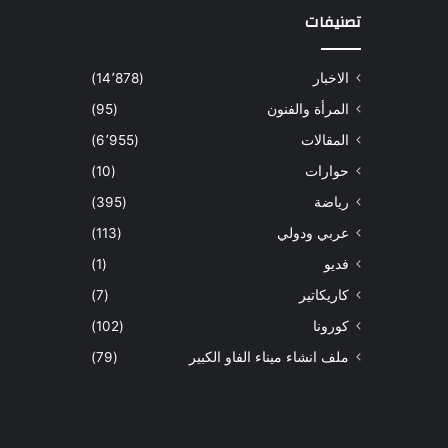
تصنيفات
الاخبار
(14٬878)
المرأة والفنون
(95)
المقالات
(6٬955)
حوارات
(10)
رياضة
(395)
عربي ودولي
(113)
فديو
(1)
كاريكاتير
(7)
كورونا
(102)
ملف انشاء ميناء الفاو الكبير
(79)