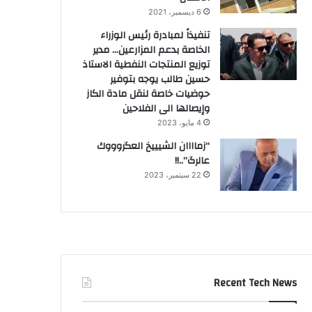
6 ديسمبر، 2021
تنفيذاً لمبادرة رئيس الوزراء
الخاصة بدعم المزارعين… مدير
توزيع المنتجات النفطية الاستاذ
حسين طالب يوجه بتوفير
حوضيات خاصة لنقل مادة الكاز
وإيصالها الى الفلاحين
4 مايو، 2023
“زماااان الشيييخ العگروووك
عالرگ”..!!
22 سبتمبر، 2023
Recent Tech News