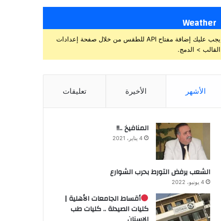
Weather
يجب عليك إضافة مفتاح API للطقس من خلال صفحة إعدادات
القالب > الدمج.
الأشهر
الأخيرة
تعليقات
المنافيخ ..!!
4 يناير، 2021
الشعب يرفض التورط بحرب الشوارع
4 يونيو، 2022
أقساط الجامعات الأهلية |
كليات الصيدلة .. كليات طب
الاسنان