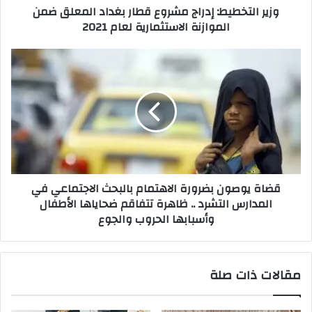
وزير التخطيط: إدراج مشروع قطار بغداد المعلق ضمن
الاستثمارية
الموازنة الاستثمارية لعام 2021
لعام
2021
قضاة
يوصون
بضرورة
الاهتمام
بالبحث
الاجتماعي
في
المدارس
التشرد
قضاة يوصون بضرورة الاهتمام بالبحث الاجتماعي في
..
المدارس التشرد .. ظاهرة تتفاقم ضحاياها الأطفال
ظاهرة
وأسبابها الحروب والجوع
تتفاقم
ضحاياها
الأطفال
وأسبابها
مقالات ذات صلة
الحروب
والجوع