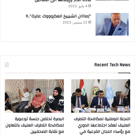
مادة الكاز وإيصالها الى الفلاحين
4 مايو، 2023
“زماااان الشيييخ العگروووك عالرگ”..!!
22 سبتمبر، 2023
Recent Tech News
اللجنة الوطنية لمكافحة التطرف
البصرة تحتضن جلسة توعوية
العنيف تعقد اجتماعها الدوري
لمكافحة التطرف العنيف بالتعاون
مع رؤساء اللجان الفرعية في
مع نقابة الصحفيين