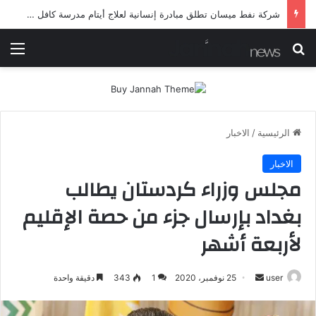
شرطة ميسان تلقي القبض على مطلقي العيارات النارية أثناء تشييع جنائزي في العمارة
بحث عن
الق
الرئيسية
/
الاخبار
الاخبار
مجلس وزراء كردستان يطالب
بغداد بإرسال جزء من حصة الإقليم
لأربعة أشهر
أرسل
user
25 نوفمبر، 2020
1
343
دقيقة واحدة
بريدا
إلكترونيا