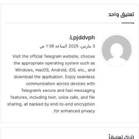
تعليق واحد
ي
Lpjddvph
:
ق
3 مارس، 2025 الساعة 1:38 ص
و
Visit the official Telegram website, choose
ل
the appropriate operating system such as
Windows, macOS, Android, iOS, etc., and
download the application. Enjoy seamless
communication across devices with
Telegram’s secure and fast messaging
features, including text, voice calls, and file
sharing, all backed by end-to-end encryption
for enhanced privacy.
اترك تعليقاً