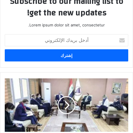
Subscribe to our mailing list to
get the new updates!
Lorem ipsum dolor sit amet, consectetur.
أدخل
بريدك
الإلكتروني
وزير
التخطيط:
إدراج
مشروع
قطار
بغداد
المعلق
ضمن
الموازنة