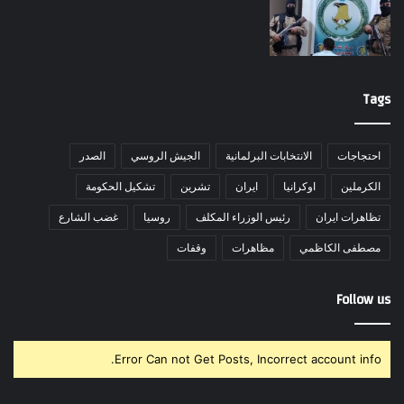
Tags
احتجاجات
الانتخابات البرلمانية
الجيش الروسي
الصدر
الكرملين
اوكرانيا
ايران
تشرين
تشكيل الحكومة
تظاهرات ايران
رئيس الوزراء المكلف
روسيا
غضب الشارع
مصطفى الكاظمي
مظاهرات
وقفات
Follow us
Error Can not Get Posts, Incorrect account info.