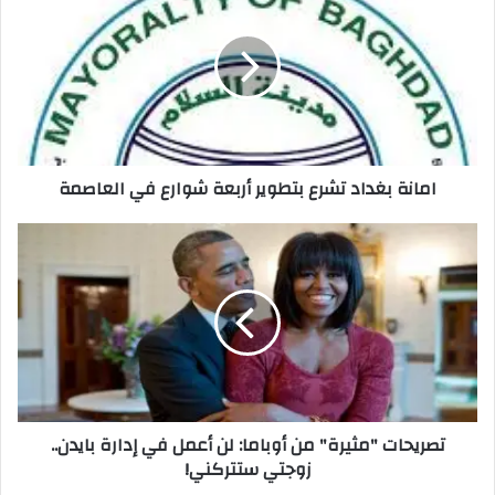
تشرع
بتطوير
أربعة
شوارع
في
العاصمة
امانة بغداد تشرع بتطوير أربعة شوارع في العاصمة
تصريحات
"مثيرة"
من
أوباما:
لن
أعمل
في
إدارة
بايدن..
تصريحات "مثيرة" من أوباما: لن أعمل في إدارة بايدن..
زوجتي
زوجتي ستتركني!
ستتركني!