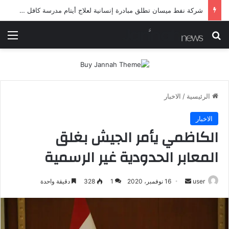
شرطة ميسان تلقي القبض على مطلقي العيارات النارية أثناء تشييع جنائزي في العمارة
بحث عن
الق
الرئيسية
/
الاخبار
الاخبار
الكاظمي يأمر الجيش بغلق
المعابر الحدودية غير الرسمية
أرسل
user
16 نوفمبر، 2020
1
328
دقيقة واحدة
بريدا
إلكترونيا