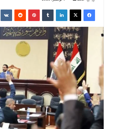
بريدا
فيسبوك
‫X
لينكدإن
بينتيريست
إلكترونيا