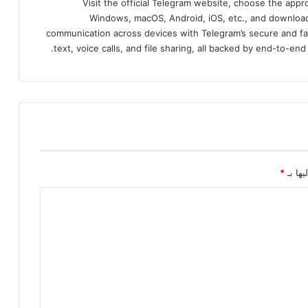
Visit the official Telegram website, choose the app
Windows, macOS, Android, iOS, etc., and download
communication across devices with Telegram’s secure and fa
text, voice calls, and file sharing, all backed by end-to-en
يها بـ
*