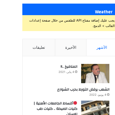
Weather
يجب عليك إضافة مفتاح API للطقس من خلال صفحة إعدادات
القالب > الدمج.
الأشهر
الأخيرة
تعليقات
المنافيخ ..!!
4 يناير، 2021
الشعب يرفض التورط بحرب الشوارع
4 يونيو، 2022
أقساط الجامعات الأهلية |
كليات الصيدلة .. كليات طب
الاسنان