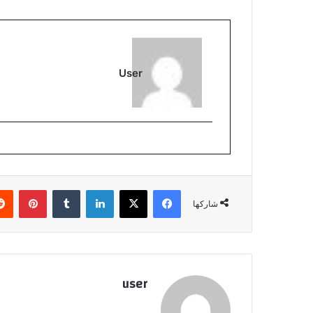
User
فيسبوك
‫X
لينكدإن
بينتي
شاركها
user