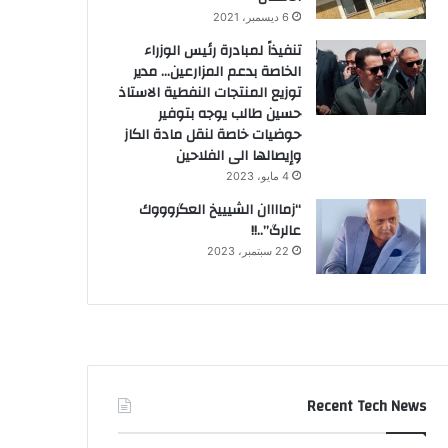
6 ديسمبر، 2021
تنفيذاً لمبادرة رئيس الوزراء
الخاصة بدعم المزارعين… مدير
توزيع المنتجات النفطية الاستاذ
حسين طالب يوجه بتوفير
حوضيات خاصة لنقل مادة الكاز
وإيصالها الى الفلاحين
4 مايو، 2023
“زماااان الشيييخ العگروووك
عالرگ”..!!
22 سبتمبر، 2023
Recent Tech News