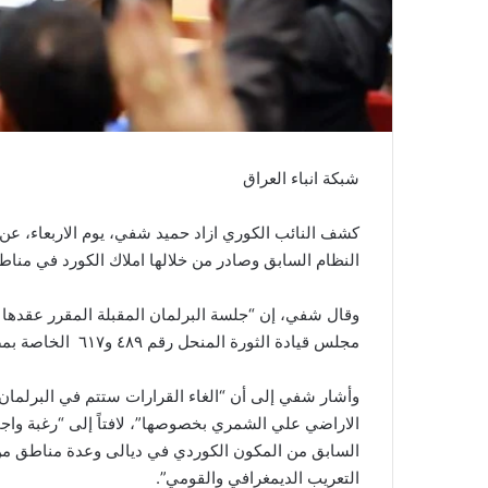
شبكة انباء العراق
كشف النائب الكوري ازاد حميد شفي، يوم الاربعاء، عن 
النظام السابق وصادر من خلالها املاك الكورد في مناط
وقال شفي، إن “جلسة البرلمان المقبلة المقرر عقدها ي
مجلس قيادة الثورة المنحل رقم ٤٨٩ و٦١٧ الخاصة بمصادرة أراضي قرة لوس وخانقين”.
وأشار شفي إلى أن “الغاء القرارات ستتم في البرلمان 
الاراضي علي الشمري بخصوصها”، لافتاً إلى “رغبة واجم
السابق من المكون الكوردي في ديالى وعدة مناطق من
التعريب الديمغرافي والقومي”.