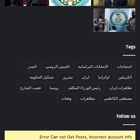
Tags
احتجاجات
الانتخابات البرلمانية
الجيش الروسي
الصدر
الكرملين
اوكرانيا
ايران
تشرين
تشكيل الحكومة
تظاهرات ايران
رئيس الوزراء المكلف
روسيا
غضب الشارع
مصطفى الكاظمي
مظاهرات
وقفات
Follow us
Error Can not Get Posts, Incorrect account info.