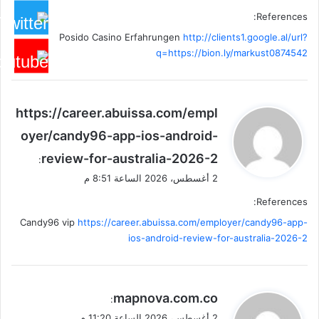
References:
Posido Casino Erfahrungen
http://clients1.google.al/url?
q=https://bion.ly/markust0874542
ي
https://career.abuissa.com/empl
ق
oyer/candy96-app-ios-android-
و
review-for-australia-2026-2
ل
:
2 أغسطس، 2026 الساعة 8:51 م
References:
Candy96 vip
https://career.abuissa.com/employer/candy96-app-
ios-android-review-for-australia-2026-2
ي
mapnova.com.co
:
ق
2 أغسطس، 2026 الساعة 11:20 م