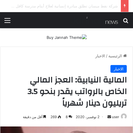
شرطة ميسان تلقي القبض على مطلقي العيارات النارية أثناء تشييع جنائزي في العمارة
بحث عن
الق
الرئيسية
/
الاخبار
الاخبار
المالية النيابية: العجز المالي
الخاص بالرواتب يقدر بنحو 3.5
تريليون دينار شهرياً
أرسل
user
2 نوفمبر، 2020
8
269
أقل من دقيقة
بريدا
إلكترونيا