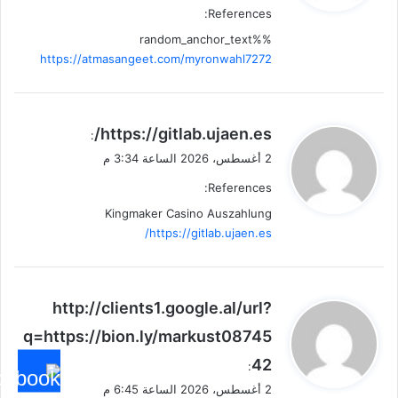
References:
%random_anchor_text%
https://atmasangeet.com/myronwahl7272
ي
https://gitlab.ujaen.es/
:
ق
2 أغسطس، 2026 الساعة 3:34 م
و
References:
ل
Kingmaker Casino Auszahlung
https://gitlab.ujaen.es/
ي
http://clients1.google.al/url?
ق
q=https://bion.ly/markust08745
و
42
ل
:
2 أغسطس، 2026 الساعة 6:45 م