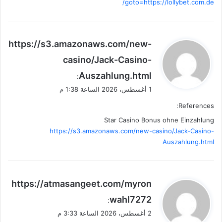
goto=https://lollybet.com.de/
ي
https://s3.amazonaws.com/new-
ق
casino/Jack-Casino-
و
Auszahlung.html
ل
:
1 أغسطس، 2026 الساعة 1:38 م
References:
Star Casino Bonus ohne Einzahlung
https://s3.amazonaws.com/new-casino/Jack-Casino-
Auszahlung.html
ي
https://atmasangeet.com/myron
ق
wahl7272
:
و
2 أغسطس، 2026 الساعة 3:33 م
ل