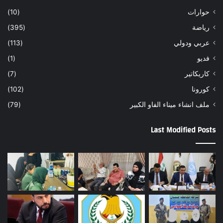
حوارات
(10)
رياضة
(395)
عربي ودولي
(113)
فديو
(1)
كاريكاتير
(7)
كورونا
(102)
ملف انشاء ميناء الفاو الكبير
(79)
Last Modified Posts