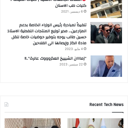
كليات طب الاسنان
6 ديسمبر، 2021
تنفيذاً لمبادرة رئيس الوزراء الخاصة بدعم
المزارعين… مدير توزيع المنتجات النفطية الاستاذ
حسين طالب يوجه بتوفير حوضيات خاصة لنقل
مادة الكاز وإيصالها الى الفلاحين
4 مايو، 2023
“زماااان الشيييخ العگروووك عالرگ”..!!
22 سبتمبر، 2023
Recent Tech News