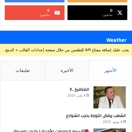
0
0
متابعون
متابعون
Weather
يجب عليك إضافة مفتاح API للطقس من خلال صفحة إعدادات القالب > الدمج.
الأشهر
الأخيرة
تعليقات
المنافيخ ..!!
4 يناير، 2021
الشعب يرفض التورط بحرب الشوارع
4 يونيو، 2022
أقساط الجامعات الأهلية | كليات الصيدلة ..