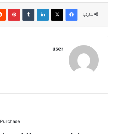
فيسبوك
‫X
لينكدإن
بينتي
شاركها
user
 Purchase