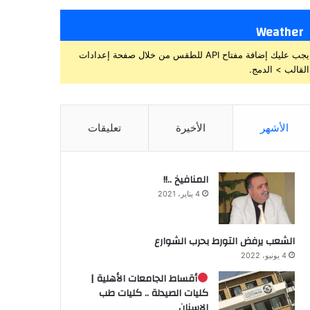
Weather
يجب عليك إضافة مفتاح API للطقس من خلال صفحة إعدادات
القالب > الدمج.
الأشهر
الأخيرة
تعليقات
المنافيخ ..!!
4 يناير، 2021
الشعب يرفض التورط بحرب الشوارع
4 يونيو، 2022
أقساط الجامعات الأهلية |
كليات الصيدلة .. كليات طب
الاسنان