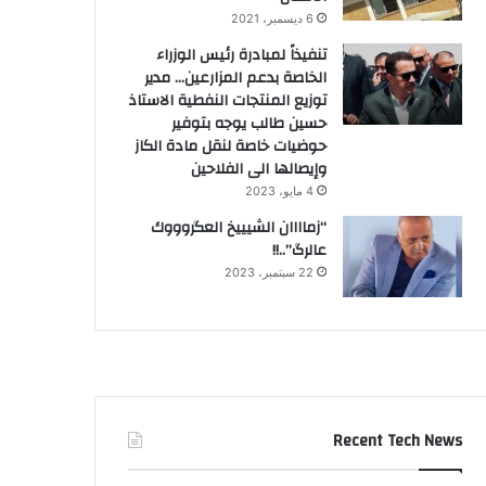
6 ديسمبر، 2021
تنفيذاً لمبادرة رئيس الوزراء
الخاصة بدعم المزارعين… مدير
توزيع المنتجات النفطية الاستاذ
حسين طالب يوجه بتوفير
حوضيات خاصة لنقل مادة الكاز
وإيصالها الى الفلاحين
4 مايو، 2023
“زماااان الشيييخ العگروووك
عالرگ”..!!
22 سبتمبر، 2023
Recent Tech News