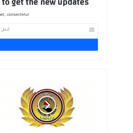
t to get the new updates!
et, consectetur.
أدخل
بريدك
الإلكتروني
التجارة
تنفي
اعتقال
اثنين
من
موظفيها
بقضايا
نزاهة