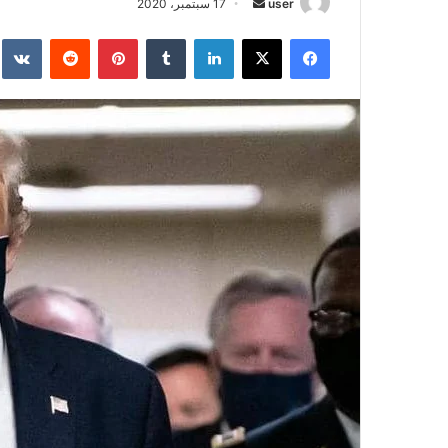
أرسل
user
17 سبتمبر، 2020
بريدا
فيسبوك
‫X
لينكدإن
بينتيريست
إلكترونيا