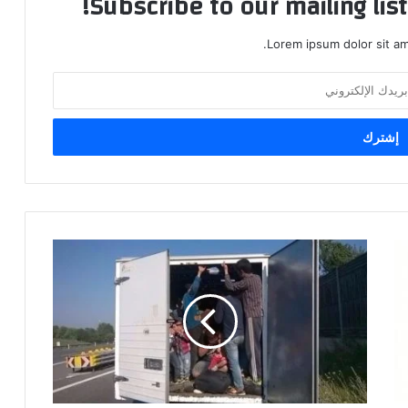
Subscribe to our mailing lis
Lorem ipsum dolor sit am
بينهم
عراقيون..
النمسا
تضبط
شاحنة
تحمل
38
مهاجراً
"مكدسون