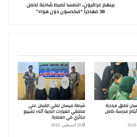
بينهم عراقيون.. النمسا تضبط شاحنة تحمل
دون
38 مهاجراً "مكدسون دون هواء"
هواء"
ان تطلق مبادرة
شرطة ميسان تلقي القبض على
 أيتام مدرسة كافل
مطلقي العيارات النارية أثناء تشييع
جنائزي في العمارة
25 أغسطس، 2025