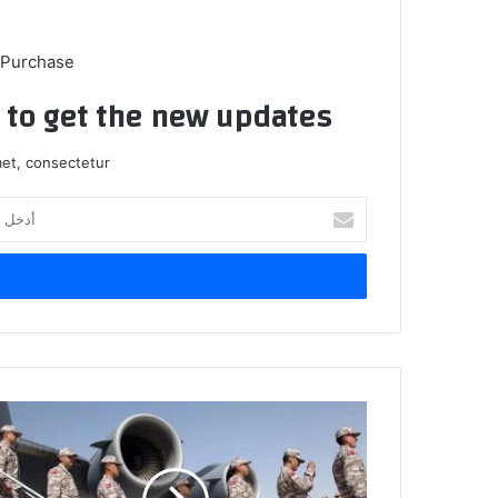
 Purchase
t to get the new updates!
et, consectetur.
أدخل
بريدك
الإلكتروني
تنفيذاً
للوعد
الذي
قطعه