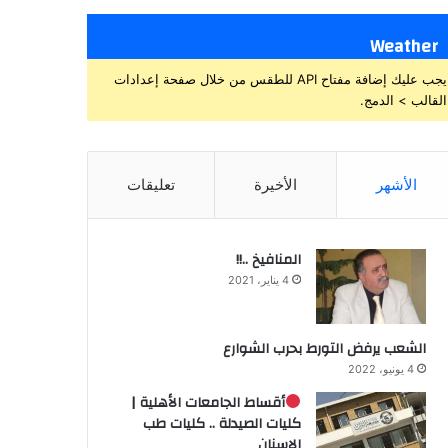
Weather
يجب عليك إضافة مفتاح API للطقس من خلال صفحة إعدادات
القالب > الدمج.
الأشهر
الأخيرة
تعليقات
المنافيخ ..!!
4 يناير، 2021
الشعب يرفض التورط بحرب الشوارع
4 يونيو، 2022
أقساط الجامعات الأهلية |
كليات الصيدلة .. كليات طب
الاسنان