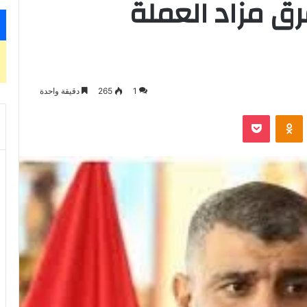
ق مزاد العملة
1
265
دقيقة واحدة
‫Pocket
Odnoklassniki