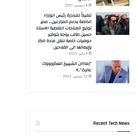
6 ديسمبر، 2021
تنفيذاً لمبادرة رئيس الوزراء
الخاصة بدعم المزارعين… مدير
توزيع المنتجات النفطية الاستاذ
حسين طالب يوجه بتوفير
حوضيات خاصة لنقل مادة الكاز
وإيصالها الى الفلاحين
4 مايو، 2023
“زماااان الشيييخ العگروووك
عالرگ”..!!
22 سبتمبر، 2023
Recent Tech News