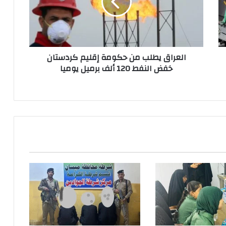
إقليم
كردستان
خفض
النفط
120
العراق يطلب من حكومة إقليم كردستان
ألف
خفض النفط 120 ألف برميل يوميا
برميل
يوميا