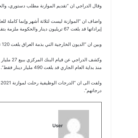
وقال الدراجي ان “تقديم الموازنة مطلب دستوري، وال
إيراداتها قد بلغت 67 تريليون دينار والحكومة ملزمة بتقديم ورقة إصلاحية مقابل الاقتراض”.
وبين ان “الديون الخارجية التي بذمة العراق بلغت 120 تريليوناً عدا تعويضات الحروب”.
وكشف الدرا
منذ بداية العام الجاري قد بلغت 490 مليار دينار فقط”.
درجاتهم”.
User