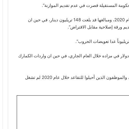
حكومة المستقيلة قصرت في عدم تقديم الموازنة”.
واضاف ان “الموازنة ليست لثلاثة أشهر وإنما كاملة للعام 2020، ومبالغها قد بلغت 148 تريليون دينار، في حين ان
جي عن قيام البنك المركزي ببيع 27 مليار دولار في مزاده خلال العام الجاري، في حين ان واردات الكمارك
ولفت الى ان “الدرجات الوظيفية رحلت لموازنة 2021، والموظفون الذين أحيلوا للتقاعد خلال عام 2020 لم تشغل