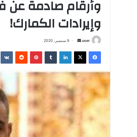
وأرقام صادمة عن فر
وإيرادات الكمارك!
أرسل
user
9 سبتمبر، 2020
بريدا
فيسبوك
‫X
لينكدإن
بينتيريست
إلكترونيا