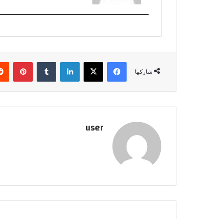
فيسبوك
‫X
لينكدإن
بينتي
شاركها
user