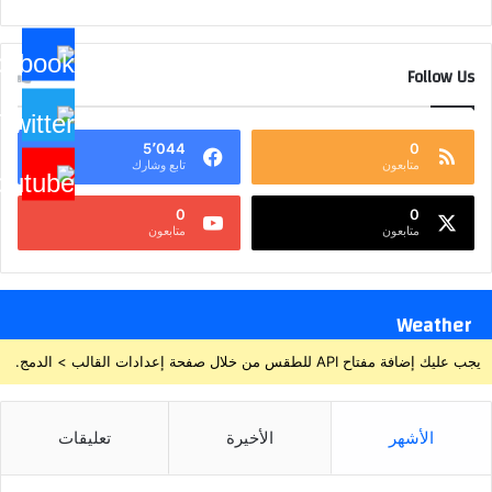
Follow Us
5٬044
0
متابعون
تابع وشارك
0
0
متابعون
متابعون
Weather
يجب عليك إضافة مفتاح API للطقس من خلال صفحة إعدادات القالب > الدمج.
الأشهر
الأخيرة
تعليقات