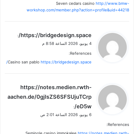
Seven cedars casino
http://www.bmw-
workshop.com/member.php?action=profile&uid=44218
ي
https://bridgedesign.space/
:
ق
4 يونيو، 2026 الساعة 8:58 م
و
References:
ل
Casino san pablo
https://bridgedesign.space/
ي
https://notes.medien.rwth-
ق
aachen.de/0gjIsZS6SFSUjuTCrp
و
eD5w/
ل
:
6 يونيو، 2026 الساعة 2:01 ص
References:
Seminole casino immokalee
https://notes.medien.rwth-