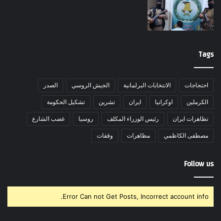
Tags
احتجاجات
الانتخابات البرلمانية
الجيش الروسي
الصدر
الكرملين
اوكرانيا
ايران
تشرين
تشكيل الحكومة
تظاهرات ايران
رئيس الوزراء المكلف
روسيا
غضب الشارع
مصطفى الكاظمي
مظاهرات
وقفات
Follow us
Error Can not Get Posts, Incorrect account info.