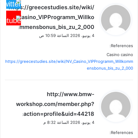
ي
https://greecestudies.site/wiki/
ق
NV_Casino_VIPProgramm_Willko
و
mmensbonus_bis_zu_2_000
ل
:
4 يونيو، 2026 الساعة 10:59 ص
References:
Casino casino
https://greecestudies.site/wiki/NV_Casino_VIPProgramm_Willkomm
ensbonus_bis_zu_2_000
ي
http://www.bmw-
ق
workshop.com/member.php?
و
action=profile&uid=44218
ل
:
4 يونيو، 2026 الساعة 8:32 م
References: