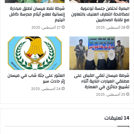
ا
ق
البصرة تحتضن جلسة توعوية
شركة نفط ميسان تطلق مبادرة
ف
ا
لمكافحة التطرف العنيف بالتعاون
إنسانية لعلاج أيتام مدرسة كافل
ظ
ل
مع نقابة الصحفيين
اليتيم
ت
س
28 أغسطس، 2025
27 أغسطس، 2025
ي
ر
ن
ي
ج
ع
د
ب
ي
ي
د
ن
ت
ا
ي
ر
شرطة ميسان تلقي القبض على
العثور على جثة شاب في ميسان
ن
مطلقي العيارات النارية أثناء
إثر حادث سير
ب
تشييع جنائزي في العمارة
ي
24 أغسطس، 2025
ل
25 أغسطس، 2025
و
د
ه
‫14 تعليقات
و
ك
ن