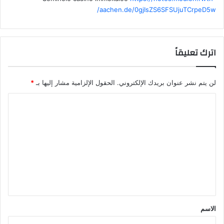
aachen.de/0gjIsZS6SFSUjuTCrpeD5w/
اترك تعليقاً
لن يتم نشر عنوان بريدك الإلكتروني.
الحقول الإلزامية مشار إليها بـ
*
ا
ل
ت
ع
ل
ي
ق
*
الاسم