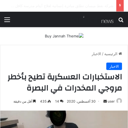
شرطة ميسان تلقي القبض على مطلقي العيارات النارية أثناء تشييع جنائزي في العمارة
بحث عن
الق
الرئيسية
/
الاخبار
الاخبار
الاستخبارات العسكرية تطيح بأخطر
مروجي المخدرات في البصرة
user
أ
30 أغسطس، 2020
14
435
أقل من دقيقة
ر
س
ل