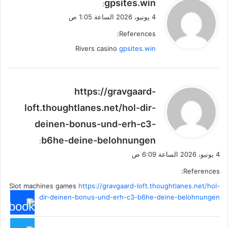
ي
gpsites.win
:
ق
4 يونيو، 2026 الساعة 1:05 ص
و
References:
ل
Rivers casino
gpsites.win
ي
https://gravgaard-
ق
loft.thoughtlanes.net/hol-dir-
و
deinen-bonus-und-erh-c3-
ل
b6he-deine-belohnungen
:
4 يونيو، 2026 الساعة 6:09 ص
References:
Slot machines games
https://gravgaard-loft.thoughtlanes.net/hol-
dir-deinen-bonus-und-erh-c3-b6he-deine-belohnungen