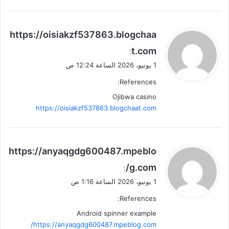
ي
https://oisiakzf537863.blogchaa
ق
t.com
:
و
1 يونيو، 2026 الساعة 12:24 ص
ل
References:
Ojibwa casino
https://oisiakzf537863.blogchaat.com
ي
https://anyaqgdg600487.mpeblo
ق
g.com/
:
و
1 يونيو، 2026 الساعة 1:16 ص
ل
References:
Android spinner example
https://anyaqgdg600487.mpeblog.com/