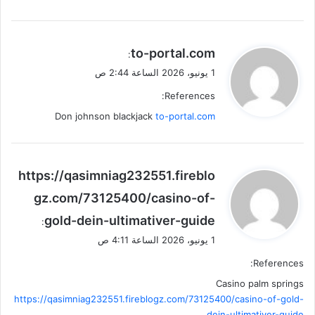
ي
to-portal.com
:
ق
1 يونيو، 2026 الساعة 2:44 ص
و
References:
ل
Don johnson blackjack
to-portal.com
ي
https://qasimniag232551.fireblo
ق
gz.com/73125400/casino-of-
و
gold-dein-ultimativer-guide
ل
:
1 يونيو، 2026 الساعة 4:11 ص
References:
Casino palm springs
https://qasimniag232551.fireblogz.com/73125400/casino-of-gold-
dein-ultimativer-guide