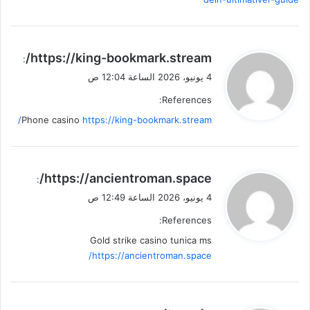
ي
https://king-bookmark.stream/
:
ق
4 يونيو، 2026 الساعة 12:04 ص
و
References:
ل
Phone casino
https://king-bookmark.stream/
ي
https://ancientroman.space/
:
ق
4 يونيو، 2026 الساعة 12:49 ص
و
References:
ل
Gold strike casino tunica ms
https://ancientroman.space/