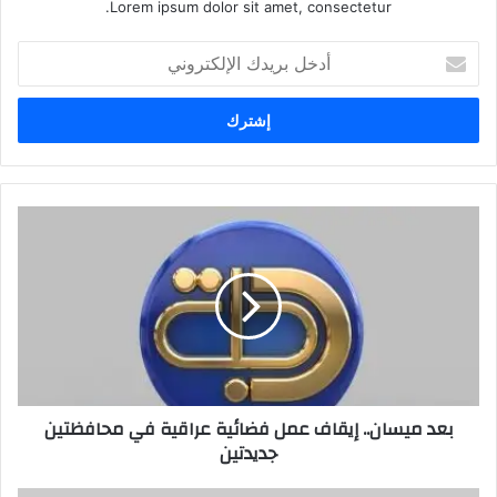
Lorem ipsum dolor sit amet, consectetur.
أ
د
خ
ل
ب
ر
ي
د
ب
ك
ع
ا
د
ل
م
إ
ي
ل
س
ك
ا
ت
ن
ر
.
بعد ميسان.. إيقاف عمل فضائية عراقية في محافظتين
و
.
جديدتين
ن
إ
ي
ي
ق