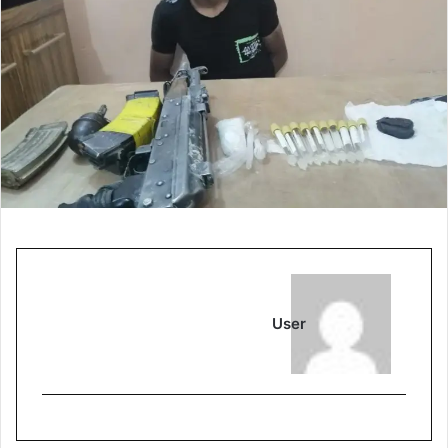
ب
ر
ي
د
ا
إ
ل
ك
ت
ر
و
ن
ي
ا
User