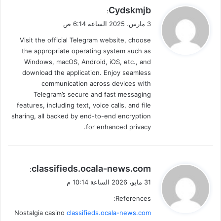
ه
ي
Cydskmjb
:
ا
ق
3 مارس، 2025 الساعة 6:14 ص
ي
و
ة
Visit the official Telegram website, choose
ل
ا
the appropriate operating system such as
ل
Windows, macOS, Android, iOS, etc., and
ع
download the application. Enjoy seamless
ا
communication across devices with
م
Telegram’s secure and fast messaging
ا
features, including text, voice calls, and file
ل
sharing, all backed by end-to-end encryption
ح
for enhanced privacy.
ا
ل
ي
ي
classifieds.ocala-news.com
:
ق
31 مايو، 2026 الساعة 10:14 م
و
References:
ل
Nostalgia casino
classifieds.ocala-news.com