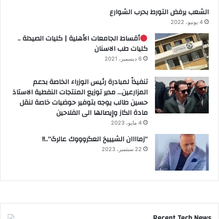
الشعب يرفض التورط بحرب الشوارع
4 يونيو، 2022
أقساط الجامعات الأهلية | كليات الصيدلة ..
كليات طب الاسنان
6 ديسمبر، 2021
تنفيذاً لمبادرة رئيس الوزراء الخاصة بدعم
المزارعين… مدير توزيع المنتجات النفطية الاستاذ
حسين طالب يوجه بتوفير حوضيات خاصة لنقل
مادة الكاز وإيصالها الى الفلاحين
4 مايو، 2023
“زماااان الشيييخ العگروووك عالرگ”..!!
22 سبتمبر، 2023
Recent Tech News