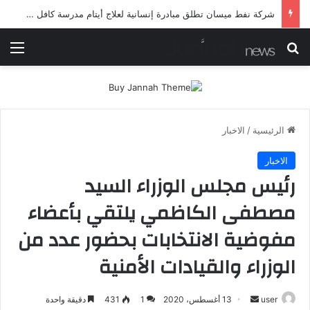
شرطة ميسان تلقي القبض على مطلقي العيارات النارية أثناء تشييع جنائزي في العمارة
بحث عن
الق
الرئيسية
/
الاخبار
الاخبار
رئيس مجلس الوزراء السيد
مصطفى الكاظمي يلتقي بأعضاء
مفوضية الانتخابات بحضور عدد من
الوزراء والقيادات الأمنية
أرسل
user
13 أغسطس، 2020
1
431
دقيقة واحدة