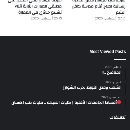
شركة نفط ميسان تطلق مبادرة
شرطة ميسان تلقي القبض على
إنسانية لعلاج أيتام مدرسة كافل
مطلقي العيارات النارية أثناء
اليتيم
تشييع جنائزي في العمارة
27 أغسطس، 2025
25 أغسطس، 2025
Most Viewed Posts
4 يناير، 2021
المنافيخ ..!!
4 يونيو، 2022
الشعب يرفض التورط بحرب الشوارع
6 ديسمبر، 2021
أقساط الجامعات الأهلية | كليات الصيدلة .. كليات طب الاسنان
تصنيفات