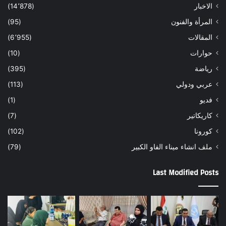
الاخبار
(14٬878)
المرأة والفنون
(95)
المقالات
(6٬955)
حوارات
(10)
رياضة
(395)
عربي ودولي
(113)
فديو
(1)
كاريكاتير
(7)
كورونا
(102)
ملف انشاء ميناء الفاو الكبير
(79)
Last Modified Posts