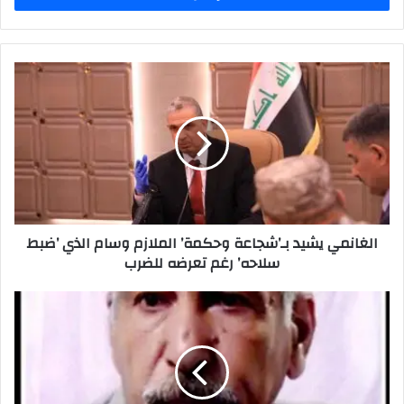
الغانمي
يشيد
بـ’شجاعة
وحكمة’
الملازم
وسام
الذي
’ضبط
سلاحه’
الغانمي يشيد بـ’شجاعة وحكمة’ الملازم وسام الذي ’ضبط
رغم
سلاحه’ رغم تعرضه للضرب
تعرضه
للضرب
وزير
الثقافة
ينعى
رحيل
الأديب
والمترجم