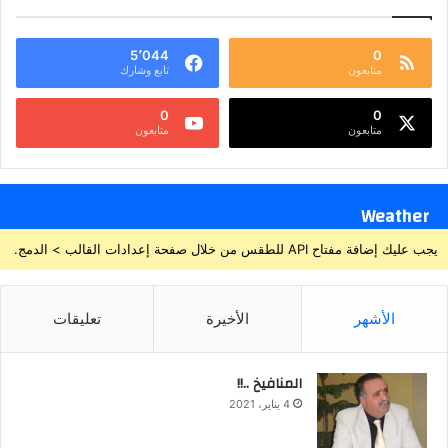
5٬044
0
متابعون
تابع وشارك
0
0
متابعون
متابعون
Weather
يجب عليك إضافة مفتاح API للطقس من خلال صفحة إعدادات القالب > الدمج.
الأشهر
الأخيرة
تعليقات
المنافيخ ..!!
4 يناير، 2021