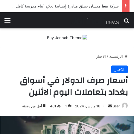
شرطة ميسان تلقي القبض على مطلقي العيارات النارية أثناء تشييع جنائزي في العمارة
بحث عن
الق
الرئيسية
/
الاخبار
الاخبار
أسعار صرف الدولار في أسواق
بغداد بتعاملات اليوم الاثنين
أرسل
user
18 مارس، 2024
1
481
أقل من دقيقة
بريدا
إلكترونيا