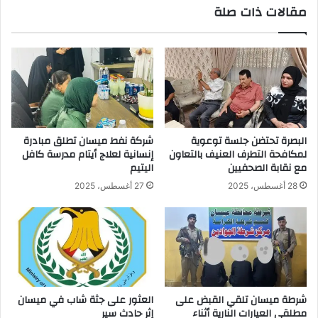
مقالات ذات صلة
البصرة تحتضن جلسة توعوية
شركة نفط ميسان تطلق مبادرة
لمكافحة التطرف العنيف بالتعاون
إنسانية لعلاج أيتام مدرسة كافل
مع نقابة الصحفيين
اليتيم
28 أغسطس، 2025
27 أغسطس، 2025
شرطة ميسان تلقي القبض على
العثور على جثة شاب في ميسان
مطلقي العيارات النارية أثناء
إثر حادث سير