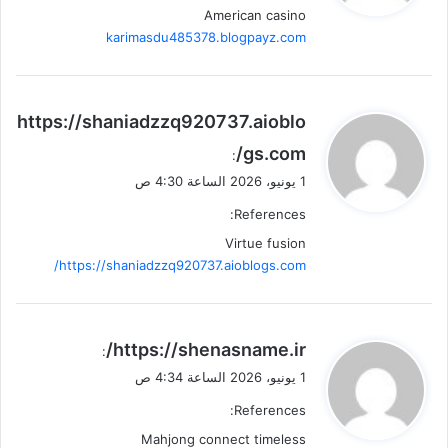
American casino
karimasdu485378.blogpayz.com
ي
https://shaniadzzq920737.aioblo
ق
gs.com/
:
و
1 يونيو، 2026 الساعة 4:30 ص
ل
References:
Virtue fusion
https://shaniadzzq920737.aioblogs.com/
ي
https://shenasname.ir/
:
ق
1 يونيو، 2026 الساعة 4:34 ص
و
References:
ل
Mahjong connect timeless