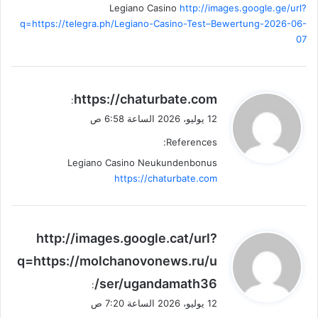
Legiano Casino
http://images.google.ge/url?
q=https://telegra.ph/Legiano-Casino-Test–Bewertung-2026-06-
07
ي
https://chaturbate.com
:
ق
12 يوليو، 2026 الساعة 6:58 ص
و
References:
ل
Legiano Casino Neukundenbonus
https://chaturbate.com
ي
http://images.google.cat/url?
ق
q=https://molchanovonews.ru/u
و
ser/ugandamath36/
ل
:
12 يوليو، 2026 الساعة 7:20 ص