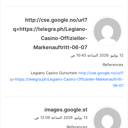
ي
http://cse.google.no/url?
ق
q=https://telegra.ph/Legiano-
و
Casino-Offizieller-
ل
Markenauftritt-06-07
:
12 يوليو، 2026 الساعة 10:43 ص
References:
Legiano Casino Gutschein
http://cse.google.no/url?
q=https://telegra.ph/Legiano-Casino-Offizieller-Markenauftritt-
06-07
ي
images.google.st
:
ق
13 يوليو، 2026 الساعة 12:09 ص
و
References: