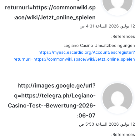
و
returnurl=https://commonwiki.sp
ل
ace/wiki/Jetzt_online_spielen
:
12 يوليو، 2026 الساعة 4:31 ص
References:
Legiano Casino Umsatzbedingungen
https://myesc.escardio.org/Account/escregister?
returnurl=https://commonwiki.space/wiki/Jetzt_online_spielen
ي
http://images.google.ge/url?
ق
q=https://telegra.ph/Legiano-
و
Casino-Test--Bewertung-2026-
ل
06-07
:
12 يوليو، 2026 الساعة 5:50 ص
References: