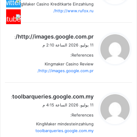
KingMaker Casino Kreditkarte Einzahlung
http://www.rufox.ru/
ي
http://images.google.com.pr/
:
ق
11 يوليو، 2026 الساعة 2:10 م
و
References:
ل
Kingmaker Casino Review
http://images.google.com.pr/
ي
toolbarqueries.google.com.my
:
ق
11 يوليو، 2026 الساعة 4:15 م
و
References:
ل
KingMaker mindesteinzahlung
toolbarqueries.google.com.my