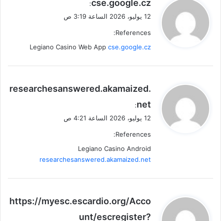
ي
cse.google.cz
:
ق
12 يوليو، 2026 الساعة 3:19 ص
و
References:
ل
Legiano Casino Web App
cse.google.cz
ي
researchesanswered.akamaized.
ق
net
:
و
12 يوليو، 2026 الساعة 4:21 ص
ل
References:
Legiano Casino Android
researchesanswered.akamaized.net
ي
https://myesc.escardio.org/Acco
ق
unt/escregister?