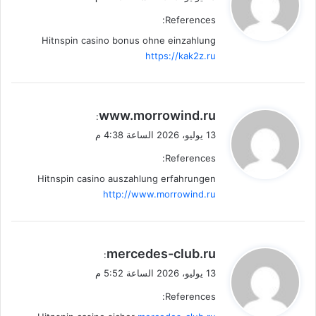
و
References:
ل
Hitnspin casino bonus ohne einzahlung
https://kak2z.ru
ي
www.morrowind.ru
:
ق
13 يوليو، 2026 الساعة 4:38 م
و
References:
ل
Hitnspin casino auszahlung erfahrungen
http://www.morrowind.ru
ي
mercedes-club.ru
:
ق
13 يوليو، 2026 الساعة 5:52 م
و
References:
ل