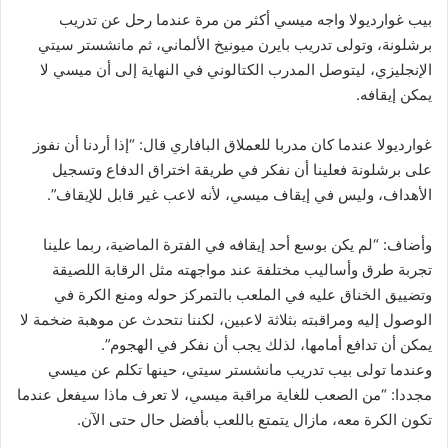
بيب غوارديولا واجه ميسي أكثر من مرة عندما رحل عن تدريب
برشلونة، وتولى تدريب بايرن ميونيخ الألماني، ثم مانشستر سيتي
الإنجليزي، ليتوصل المدرب الكتالوني في النهاية إلى أن ميسي لا
يمكن إيقافه.
غوارديولا عندما كان مدربا للعملاق البافاري قال: “إذا أردنا أن نفوز
على برشلونة فعلينا أن نفكر في طريقة اختراق الدفاع وتسجيل
الأهداف، وليس في إيقاف ميسي، لأنه لاعب غير قابل للإيقاف”.
وأضاف: “لم يكن بوسع أحد إيقافه في الفترة الماضية، ربما علينا
تجربة طرق وأساليب مختلفة عند مواجهته مثل الرقابة اللصيقة
وتضييق الخناق عليه في الملعب بالتمركز حوله ومنع الكرة في
الوصول إليه ومراقبته بثلاثة لاعبين، لكننا نتحدث عن موهبة ضخمة لا
يمكن أن تدافع أمامها، لذلك يجب أن نفكر في الهجوم”.
وعندما تولى بيب تدريب مانشستر سيتي، حينها تكلم عن ميسي
مجددا: “من الصعب للغاية مراقبة ميسي، لا تعرف ماذا سيفعل عندما
تكون الكرة معه، مازال يتمتع باللعب بأفضل حال حتى الآن.