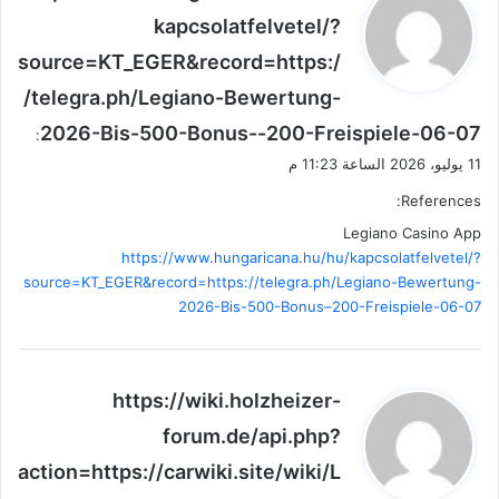
ق
kapcsolatfelvetel/?
و
source=KT_EGER&record=https:/
ل
/telegra.ph/Legiano-Bewertung-
2026-Bis-500-Bonus--200-Freispiele-06-07
:
11 يوليو، 2026 الساعة 11:23 م
References:
Legiano Casino App
https://www.hungaricana.hu/hu/kapcsolatfelvetel/?
source=KT_EGER&record=https://telegra.ph/Legiano-Bewertung-
2026-Bis-500-Bonus–200-Freispiele-06-07
ي
https://wiki.holzheizer-
ق
forum.de/api.php?
و
action=https://carwiki.site/wiki/L
ل