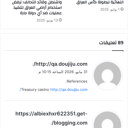
النهائية لبطولة كأس العراق
واشنطن وقائد التحالف: نرفض
استخدام أراضي العراق لتنفيذ
1 يوليو، 2025
عمليات ضد أي دولة جارة
13 يونيو، 2025
‫89 تعليقات
ي
http://qa.doujiju.com/
:
ق
31 مايو، 2026 الساعة 10:15 م
و
References:
ل
Treasury casino
http://qa.doujiju.com/
ي
https://albiexhxr622351.get-
ق
blogging.com/
:
و