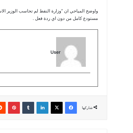
واوضح المياحي ان “وزارة النفط لم تحاسب الوزير ال
مستودع كامل من دون اي ردة فعل .
User
فيسبوك
‫X
لينكدإن
بينتي
شاركها