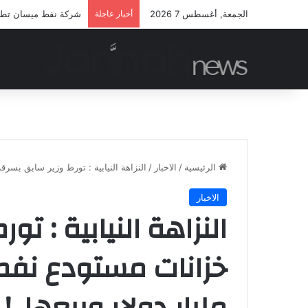
الجمعة, أغسطس 7 2026
أخبار عاجلة
شركة نفط ميسان تطلق م
الرئيسية
/
الاخبار
/
النزاهة النيابية : تورط وزير سابق بسرقة خزانات م
الاخبار
النزاهة النيابية : ت
مليار دولار وبيعها .!