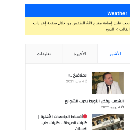
Weather
يجب عليك إضافة مفتاح API للطقس من خلال صفحة إعدادات
القالب > الدمج.
الأشهر
الأخيرة
تعليقات
المنافيخ ..!!
4 يناير، 2021
الشعب يرفض التورط بحرب الشوارع
4 يونيو، 2022
أقساط الجامعات الأهلية |
كليات الصيدلة .. كليات طب
الاسنان