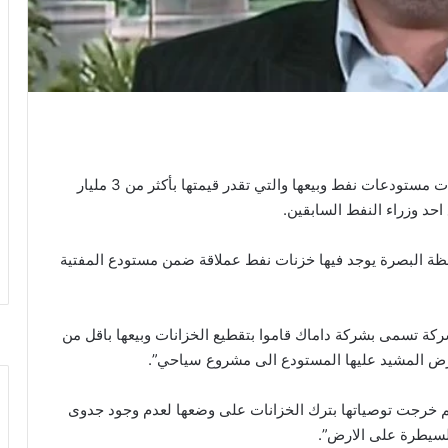
كشفت لجنة النزاهة النيابية، الخميس، عن سرقة خزانات مستودعات نفط وبيعها والتي تقدر قيمتها بأكثر من 3 مليار
احد وزراء النفط السابقين.
افظة البصرة يوجد فيها خزنات نفط عملاقة ضمن مستودع المفتية
ركة تسمى بشركة داماك قاموا بتقطيع الخزانات وبيعها باقل من
 ثم خرجت توصياتها بترك الخزانات على وضعها لعدم وجود جدوى
لسيطرة على الارض”.