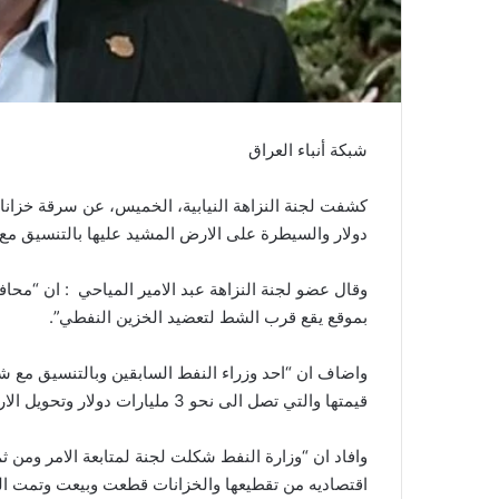
شبكة أنباء العراق
دولار والسيطرة على الارض المشيد عليها بالتنسيق مع 
وقال عضو لجنة النزاهة عبد الامير المياحي : ان “مح
بموقع يقع قرب الشط لتعضيد الخزين النفطي”.
واضاف ان “احد وزراء النفط السابقين وبالتنسيق مع ش
قيمتها والتي تصل الى نحو 3 مليارات دولار وتحويل الارض المشيد عليها المستودع الى مشروع سياحي”.
وافاد ان “وزارة النفط شكلت لجنة لمتابعة الامر ومن
اقتصاديه من تقطيعها والخزانات قطعت وبيعت وتمت ا