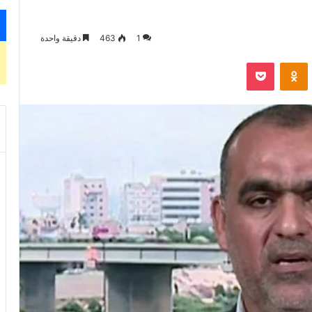
1
463
دقيقة واحدة
‫Pocket
Odnoklassniki