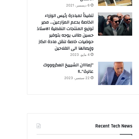
6 ديسمبر، 2021
تنفيذاً لمبادرة رئيس الوزراء
الخاصة بدعم المزارعين… مدير
توزيع المنتجات النفطية الاستاذ
حسين طالب يوجه بتوفير
حوضيات خاصة لنقل مادة الكاز
وإيصالها الى الفلاحين
4 مايو، 2023
“زماااان الشيييخ العگروووك
عالرگ”..!!
22 سبتمبر، 2023
Recent Tech News