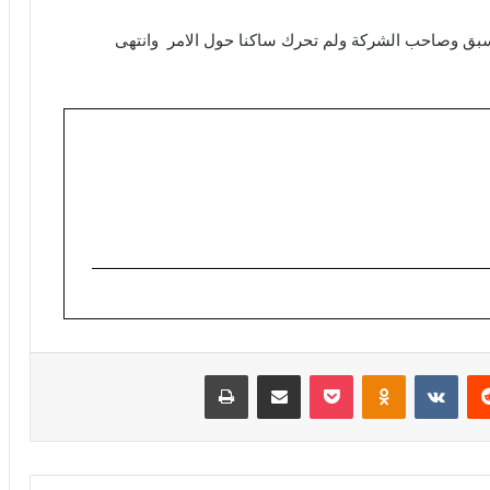
اسبق وصاحب الشركة ولم تحرك ساكنا حول الامر وانتهى
ريست
Odnoklassniki
‫Pocket
مشاركة عبر البريد
طباعة