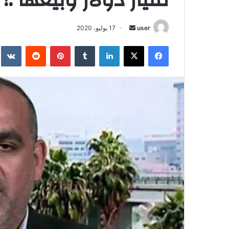
أرسل
user
17 يوليو، 2020
بريدا
فيسبوك
‫X
لينكدإن
بينتيريست
إلكترونيا