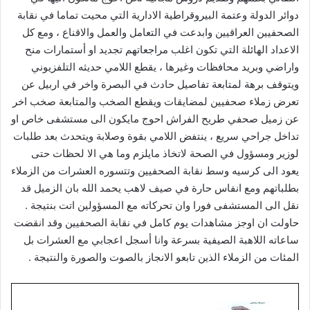
دوائر الدولة وعتمة البيروقراطية الادارية التي محيت تماما في نقابة
الصحفيين العراقيين وابدعت في التعامل والعمل والاقناع ، ومع كل
الاعداد الهائلة التي تكون اغلب مراجعاتهم تجديد او أستمارات منح
واراضي وبريد محافظات وغيرها ، يقطع اللامي حديثه التلفزيوني
ويتوقف برهة لمتابعة تفاصيل حادث في البصرة واخر في اربيل عن
تعرض زملاء صحفيين لمضايقات ويقطع الصخب والمتابعة صخب اخر
عن زميل صحفي طريح الفراش احوج مايكون الى مستشفى خاص او
تداخل جراحي سريع ، ينتفض اللامي بقوة وصلابة ويتحدث بعد طلبات
لوزير ومسؤول في الصحة لاتخاذ مايلزم وما هي الا لحظات حتى
يعود الى كرسيه وسط نقابة الصحفيين وتتسوره العشرات من الزملاء
بطلباتهم ومع انفاس حارة في صيف لاهب يحمد الله بان الزميل قد
نقل الى المستشفى فورا وان تحركاته مع المسؤولين اتت بنتيجة .
حاولت ان اوجز مشاهدات يوم كامل في نقابة الصحفيين وقد انقضت
ساعاته اللاهبة الصيفية بسرعة وانا أسجل اعجابي مع العشرات بل
المئات من الزملاء الذين تابعو الانجاز بالصوت والصورة والنتيجة .