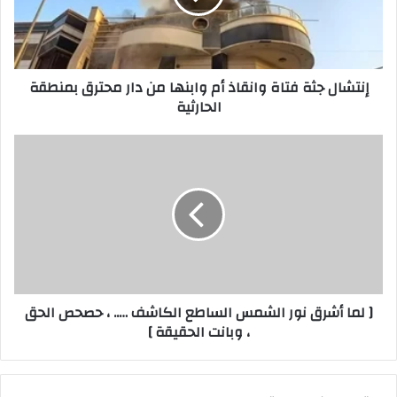
وابنها
من
دار
محترق
إنتشال جثة فتاة وانقاذ أم وابنها من دار محترق بمنطقة
بمنطقة
الحارثية
الحارثية
[
لما
أشرق
نور
الشمس
الساطع
الكاشف
…..
،
[ لما أشرق نور الشمس الساطع الكاشف ….. ، حصحص الحق
حصحص
، وبانت الحقيقة ]
الحق
،
وبانت
الحقيقة