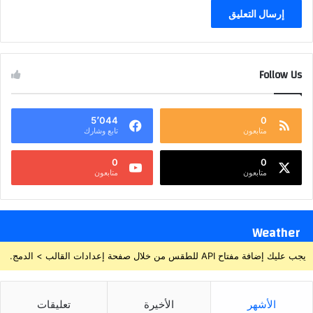
Follow Us
5٬044
0
متابعون
تابع وشارك
0
0
متابعون
متابعون
Weather
يجب عليك إضافة مفتاح API للطقس من خلال صفحة إعدادات القالب > الدمج.
الأشهر
الأخيرة
تعليقات