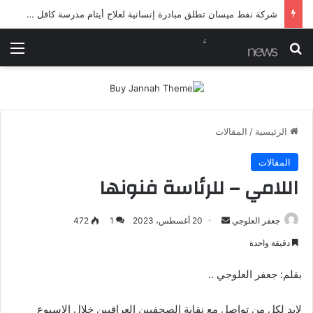
شرطة ميسان تلقي القبض على مطلقي العيارات النارية أثناء تشييع جنائزي في العمارة
بحث عن
الق
الرئيسية
/
المقالات
المقالات
اللامي – للرئاسة فنونها
أرسل
جعفر العلوجي
20 أغسطس، 2023
1
472
بريدا
دقيقة واحدة
إلكترونيا
بقلم: جعفر العلوجي ..
لابد لكل من تواصل مع نقابة الصحفيين العراقيين خلال الاسبوع