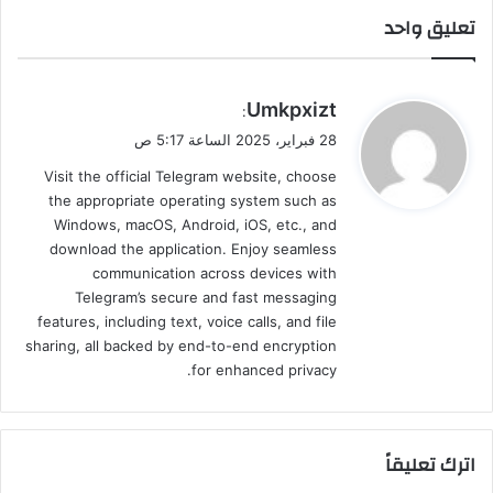
تعليق واحد
ي
Umkpxizt
:
ق
28 فبراير، 2025 الساعة 5:17 ص
و
Visit the official Telegram website, choose
ل
the appropriate operating system such as
Windows, macOS, Android, iOS, etc., and
download the application. Enjoy seamless
communication across devices with
Telegram’s secure and fast messaging
features, including text, voice calls, and file
sharing, all backed by end-to-end encryption
for enhanced privacy.
اترك تعليقاً