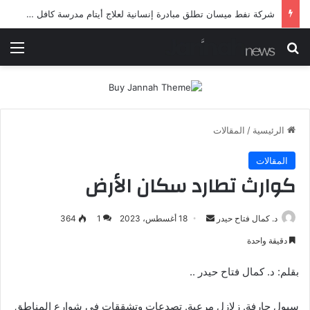
شرطة ميسان تلقي القبض على مطلقي العيارات النارية أثناء تشييع جنائزي في العمارة
بحث عن
الق
الرئيسية
/
المقالات
المقالات
كوارث تطارد سكان الأرض
أرسل
د. كمال فتاح حيدر
18 أغسطس، 2023
1
364
بريدا
دقيقة واحدة
إلكترونيا
بقلم: د. كمال فتاح حيدر ..
سيول جارفة. زلازل مرعبة. تصدعات وتشققات في شوارع المناطق