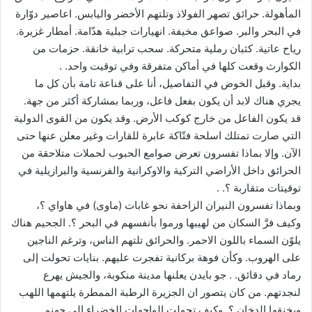
المأهولة. حرائق تصهر الفولاذ وتلتهم الأخضر واليابس. اعاصير دوّارة
في البحر والبر. صواعق مخيفة. انهيارات جبلية هدّامة. أمطار غزيرة.
رياح عاتية. كثبان رملية متحركة. سحب ترابية خانقة. حزمات من
الكوارث وقعت كلها في أماكن متفرقة وفي توقيت واحد. .
بداية. وقبل الخوض في التفاصيل، أنا على قناعة تامة بأن كل ما
يجري هناك لابد أن يكون بفعل فاعل، وربما بمشاركة أكثر من جهة.
قد يكون الفاعل من خارج كوكب الأرض. وقد يكون من القوى الدولية
التي صارت تمتلك اسلحة فتّاكة عابرة للقارات وغير معلن عنها حتى
الآن. وإلا بماذا تفسرون تعرض صوامع الحبوب لحملات متلاحقة من
الحرائق داخل الأراضي التركية والاوكرانية والفرنسية والبرازيلية في
توقيتات متقاربة ؟. .
وبماذا تفسرون النيران الزاحفة نحو غابات (ماوى) في هاواي ؟،
وكيف فرَّ السكان من لهيبها ورموا بأنفسهم في البحر ؟. الجحيم هناك
يلوّن السماء باللون الاحمر. والحرائق تلتهم الناس، وترغم الناجين
على الهروب. وكأن فوهة بركانية تفجرت عليهم. بنايات تحولت إلى
رماد في دقائق. . جو بايدن يعلنها مدينة منكوبة، والجيش يهرع
لنجدتهم. من كان يتصور ان الجزيرة الرطبة الممطرة يلتهمها اللهب
ويخنقها الدخان ؟. وكيف تحولت الواجهات الخضراء إلى جهنم