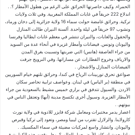
الحمراء. وكيف حاصرتها الحرائق على الرغم من هطول الأمطار ؟. .
اندلاع 222 حريقاً في غابات المملكة المغربية. وفي ثلاث ولايات
تركية. وحرائق غامضة حولت سماء 16 ولاية جزائرية إلى دخان ورماد،
ونشوب 97 حريقاً في ليلة واحدة. ألسنة النيران طالت المنازل
والحقول والغابات، والنيران تنتشر في معظم غابات ايطاليا وفرنسا
واليونان وتونس. فيضانات وأمطار غزيرة في أنحاء عدة من السويد
من جراء العاصفة (هانس) التي ضربتها وتسببت بغرق المدن
والارياف وخروج القطارات عن مساراتها. وفي النرويج جرفت
الفيضانات المنازل والاشجار. .
صواعق تحرق توربينات الرياح في كندا، وحرائق تلتهم خيام السوريين
في منطقة (بر الياس) في لبنان. وعواصف ترابية تحاصر سكان
الاردن. والسيول تتدفق في براري خميس مشيط بالسعودية من جراء
الأمطار الغزيرة. وسيول أخرى تكتسح مدينة (أبها) وتعتقل الناس في
بيوتهم. .
اعصار يدمر مختبرات ومعامل شركة فايزر للادوية في ولاية نورث
كارولاينا. والزلازل تقترب من ليبيا ومصر، وتعود إلى تركيا وقبرص
واليونان. وانتشار واسع لمركبات مضيئة في سماء المكسيك. .
ماذا يحدث لسكان الأرض حول العالم ؟. وهل وقعت هذه الكوارث في