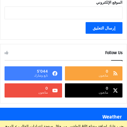
الموقع الإلكتروني
Follow Us
5٬044
0
متابعون
تابع وشارك
0
0
متابعون
متابعون
Weather
يجب عليك إضافة مفتاح API للطقس من خلال صفحة إعدادات القالب > الدمج.