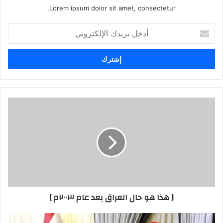
Lorem ipsum dolor sit amet, consectetur.
أدخل
بريدك
الإلكتروني
[
هذا
هو
حال
العراق
بعد
عام
٢٠٠٣م
]
[ هذا هو حال العراق بعد عام ٢٠٠٣م ]
محافظ