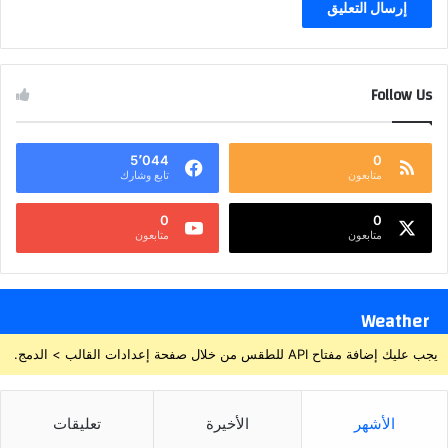
Follow Us
5٬044
0
متابعون
تابع وشارك
0
0
متابعون
متابعون
Weather
يجب عليك إضافة مفتاح API للطقس من خلال صفحة إعدادات القالب > الدمج.
الأشهر
الأخيرة
تعليقات