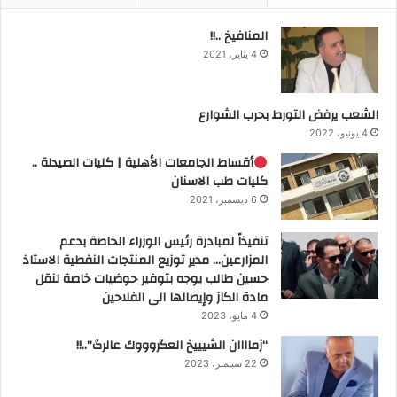
المنافيخ ..!!
4 يناير، 2021
الشعب يرفض التورط بحرب الشوارع
4 يونيو، 2022
أقساط الجامعات الأهلية | كليات الصيدلة ..
كليات طب الاسنان
6 ديسمبر، 2021
تنفيذاً لمبادرة رئيس الوزراء الخاصة بدعم
المزارعين… مدير توزيع المنتجات النفطية الاستاذ
حسين طالب يوجه بتوفير حوضيات خاصة لنقل
مادة الكاز وإيصالها الى الفلاحين
4 مايو، 2023
“زماااان الشيييخ العگروووك عالرگ”..!!
22 سبتمبر، 2023