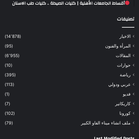
أقساط الجامعات الأهلية | كليات الصيدلة .. كليات طب الاسنان
تصنيفات
الاخبار
(14٬878)
المرأة والفنون
(95)
المقالات
(6٬955)
حوارات
(10)
رياضة
(395)
عربي ودولي
(113)
فديو
(1)
كاريكاتير
(7)
كورونا
(102)
ملف انشاء ميناء الفاو الكبير
(79)
Last Modified Posts