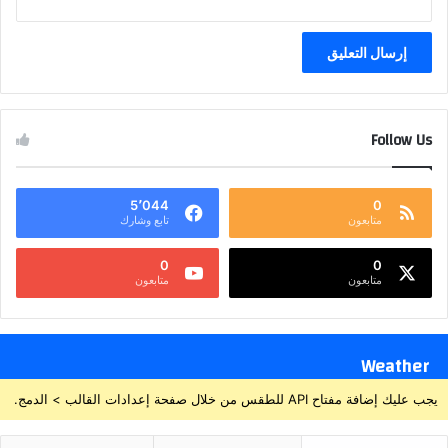
Follow Us
5٬044
0
متابعون
تابع وشارك
0
0
متابعون
متابعون
Weather
يجب عليك إضافة مفتاح API للطقس من خلال صفحة إعدادات القالب > الدمج.