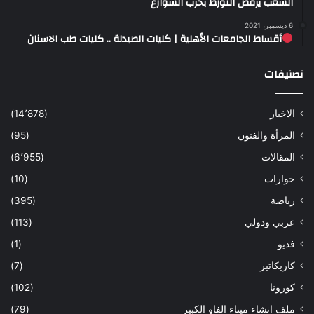
الشعب يرفض التورط بحرب الشوارع
6 ديسمبر، 2021
أقساط الجامعات الأهلية | كليات الصيدلة .. كليات طب الاسنان
تصنيفات
الاخبار
(14٬878)
المرأة والفنون
(95)
المقالات
(6٬955)
حوارات
(10)
رياضة
(395)
عربي ودولي
(113)
فديو
(1)
كاريكاتير
(7)
كورونا
(102)
ملف انشاء ميناء الفاو الكبير
(79)