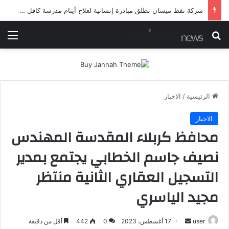
شرطة ميسان تلقي القبض على مطلقي العيارات النارية أثناء تشييع جنائزي في العمارة
بحث عن
الق
الرئيسية
/
الاخبار
الاخبار
محافظ كربلاء المقدسة المهندس
نصيف جاسم الخطابي يجتمع بمدير
التسجيل العقاري الثانية منتظر
مجيد الياسري
أرسل
user
17 أغسطس، 2023
0
442
أقل من دقيقة