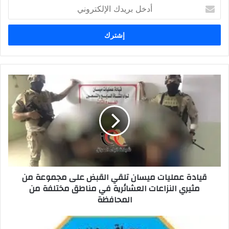
أدخل
بريدك
الإلكتروني
قيادة
عمليات
ميسان
تلقي
القبض
على
مجموعة
من
مثيري
قيادة عمليات ميسان تلقي القبض على مجموعة من
النزاعات
مثيري النزاعات العشائرية في مناطق مختلفة من
العشائرية
المحافظة
في
مناطق
مختلفة
القبض