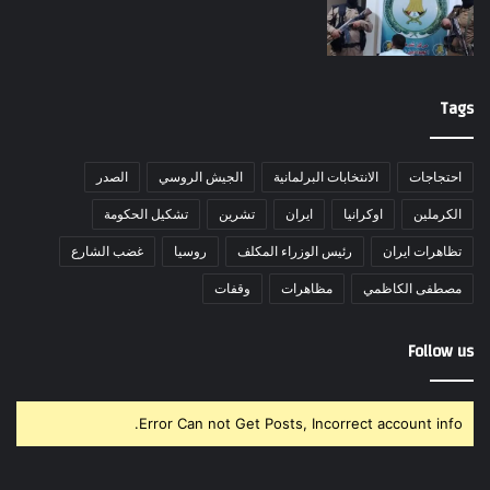
Tags
احتجاجات
الانتخابات البرلمانية
الجيش الروسي
الصدر
الكرملين
اوكرانيا
ايران
تشرين
تشكيل الحكومة
تظاهرات ايران
رئيس الوزراء المكلف
روسيا
غضب الشارع
مصطفى الكاظمي
مظاهرات
وقفات
Follow us
Error Can not Get Posts, Incorrect account info.