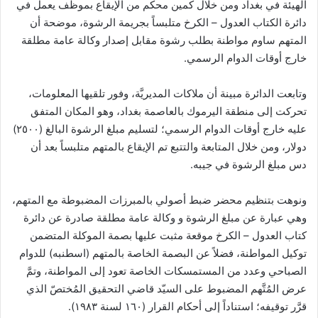
الهيئة في بغداد ومن خلال كمين محكم من الإيقاع بموظف يعمل في
دائرة الكتاب العدول – الكرخ متلبساً بجريمة الرشوة، موضحة أن
المتهم ساوم مواطنة بطلب رشوة مقابل إصدار وكالة عامة مطلقة
خارج أوقات الدوام الرسمي.
وتابعت الدائرة مبينة أن ملاكات المديريَّة، وفور تلقيها المعلومات،
تحركت إلى منطقة اليرموك بالعاصمة بغداد، وهو المكان المتفق
عليه خارج أوقات الدوام الرسمي؛ لتسليم مبلغ الرشوة البالغ (٢٥٠٠)
دولار، ومن خلال المتابعة والتتبع تم الإيقاع بالمتهم متلبساً بعد أن
دس مبلغ الرشوة في جيبه.
ونوهت بتنظيم محضر ضبط أصولي بالمبرزات المضبوطة مع المتهم،
وهي عبارة عن مبلغ الرشوة و وكالة عامة مطلقة صادرة عن دائرة
كتاب العدول – الكرخ موقعة مثبت عليها بصمة الموكلة المتضمن
توكيل المواطنة، فضلاً عن البصمة الخاصة بالمتهم (اسطنبه) للدوام
الصباحي وعدد من المستمسكات الخاصة تعود إلى المواطنة، وتمَّ
عرض المُتَّهم المضبوط على السيّد قاضي التحقيق المُختصّ الذي
قرَّر توقيفه؛ استناداً إلى أحكام القرار (١٦٠ لسنة ١٩٨٣).