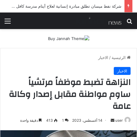
شرطة ميسان تلقي القبض على مطلقي العيارات النارية أثناء تشييع جنائزي في العمارة
بحث عن
الق
الرئيسية
/
الاخبار
الاخبار
النزاهة تضبط موظفاً مرتشياً
ساوم مواطنة مقابل إصدار وكالة
عامة
أرسل
user
14 أغسطس، 2023
1
413
دقيقة واحدة
بريدا
إلكترونيا