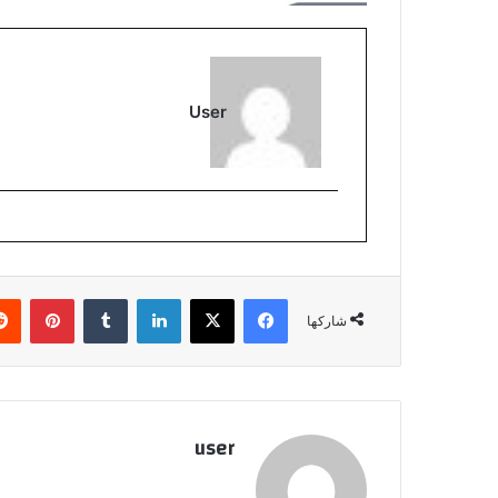
User
فيسبوك
‫X
لينكدإن
بينتي
شاركها
user