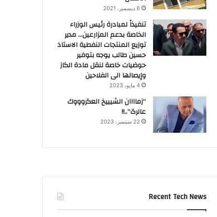
6 ديسمبر، 2021
تنفيذاً لمبادرة رئيس الوزراء
الخاصة بدعم المزارعين… مدير
توزيع المنتجات النفطية الاستاذ
حسين طالب يوجه بتوفير
حوضيات خاصة لنقل مادة الكاز
وإيصالها الى الفلاحين
4 مايو، 2023
“زماااان الشيييخ العگروووك
عالرگ”..!!
22 سبتمبر، 2023
Recent Tech News