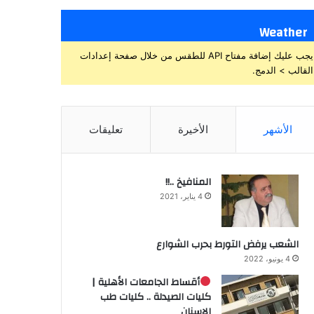
Weather
يجب عليك إضافة مفتاح API للطقس من خلال صفحة إعدادات
القالب > الدمج.
الأشهر
الأخيرة
تعليقات
المنافيخ ..!!
4 يناير، 2021
الشعب يرفض التورط بحرب الشوارع
4 يونيو، 2022
أقساط الجامعات الأهلية |
كليات الصيدلة .. كليات طب
الاسنان