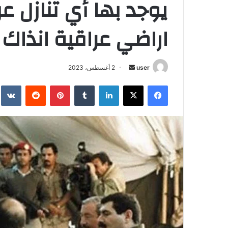
يوجد بها أي تنازل ع
اراضي عراقية انذاك 
أرسل
user
2 أغسطس، 2023
بريدا
فيسبوك
‫X
لينكدإن
بينتيريست
إلكترونيا