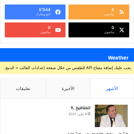
5٬044
0
متابعون
تابع وشارك
0
0
متابعون
متابعون
Weather
يجب عليك إضافة مفتاح API للطقس من خلال صفحة إعدادات القالب > الدمج.
الأشهر
الأخيرة
تعليقات
المنافيخ ..!!
4 يناير، 2021