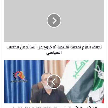
تحالف
العزم
نمطية
تقليدية
أم
خروج
عن
السائد
من
تحالف العزم نمطية تقليدية أم خروج عن السائد من الخطاب
الخطاب
السياسي
السياسي
بالوثائق
..
النائب
حسن
سالم
يجمع
تواقيع
حول
موضوع
ترسيم