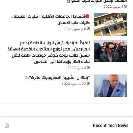
الشعب يرفض التورط بحرب الشوارع
4 يونيو، 2022
أقساط الجامعات الأهلية | كليات الصيدلة ..
كليات طب الاسنان
6 ديسمبر، 2021
تنفيذاً لمبادرة رئيس الوزراء الخاصة بدعم
المزارعين… مدير توزيع المنتجات النفطية الاستاذ
حسين طالب يوجه بتوفير حوضيات خاصة لنقل
مادة الكاز وإيصالها الى الفلاحين
4 مايو، 2023
“زماااان الشيييخ العگروووك عالرگ”..!!
22 سبتمبر، 2023
Recent Tech News