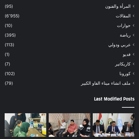
المرأة والفنون
(95)
المقالات
(6٬955)
حوارات
(10)
رياضة
(395)
عربي ودولي
(113)
فديو
(1)
كاريكاتير
(7)
كورونا
(102)
ملف انشاء ميناء الفاو الكبير
(79)
Last Modified Posts