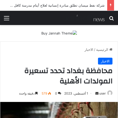
شرطة ميسان تلقي القبض على مطلقي العيارات النارية أثناء تشييع جنائزي في العمارة
بحث عن
الق
الرئيسية
/
الاخبار
الاخبار
محافظة بغداد تحدد تسعيرة
المولدات الأهلية
أرسل
user
1 أغسطس، 2023
0
579
دقيقة واحدة
بريدا
إلكترونيا