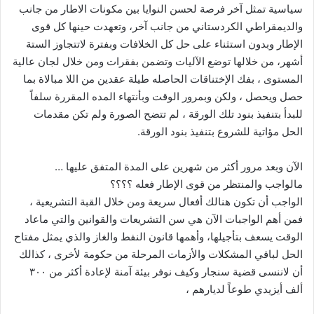
سياسية تمثل آخر فرصة لحسن النوايا بين مكونات الاطار من جانب
والديمقراطي الكردستاني من جانب آخر، وتعهدت حينها كل قوى
الإطار وبدون استثناء على حل كل الخلافات وبفترة لاتتجاوز الستة
أشهر، من خلالها توضع الآليات وتضمن بفقرات ومن خلال لجان عالية
المستوى ، بفك الإختناقات الحاصله طيلة عقدين من اللا مبالاة بما
حصل ويحصل ، ولكن وبمرور الوقت وبأنتهاء المده المقررة سلفاً
للبدأ بتنفيذ بنود تلك الورقة ، لم تتضح الصورة ولم تكن مقدمات
الحل مؤاتية للشروع بتنفيذ بنود الورقة.
الآن وبعد مرور أكثر من شهرين على المدة المتفق عليها …
مالواجب والمنتظر من قوى الإطار فعله ؟؟؟؟
الواجب أن تكون هنالك أفعال سريعة ومن خلال القبة التشريعية ،
فمن أهم الواجبات الآن هي سن التشريعات والقوانين والتي ماعاد
الوقت يسعف بتأجيلها، وأهمها قانون النفط والغاز والذي يمثل مفتاح
الحل لباقي المشكلات والأزمات المرحلة من حكومة لأخرى ، كذالك
أن لاننسى قضية سنجار وكيف نوفر بيئة آمنة لإعادة أكثر من ٣٠٠
ألف أيزيدي طوعاً لديارهم ،