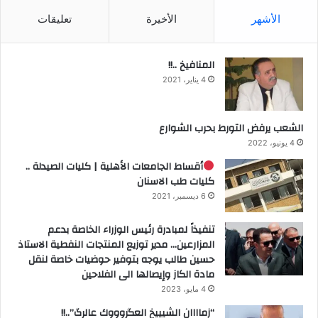
الأشهر
الأخيرة
تعليقات
المنافيخ ..!!
4 يناير، 2021
الشعب يرفض التورط بحرب الشوارع
4 يونيو، 2022
أقساط الجامعات الأهلية | كليات الصيدلة ..
كليات طب الاسنان
6 ديسمبر، 2021
تنفيذاً لمبادرة رئيس الوزراء الخاصة بدعم
المزارعين… مدير توزيع المنتجات النفطية الاستاذ
حسين طالب يوجه بتوفير حوضيات خاصة لنقل
مادة الكاز وإيصالها الى الفلاحين
4 مايو، 2023
“زماااان الشيييخ العگروووك عالرگ”..!!