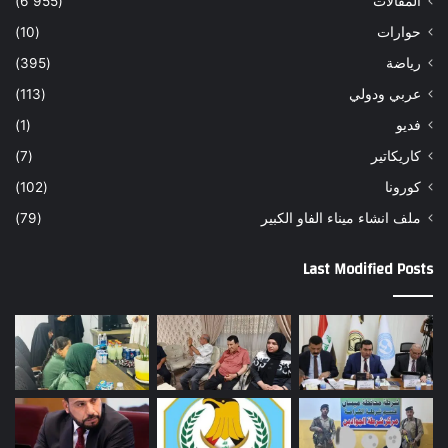
المقالات
(6٬955)
حوارات
(10)
رياضة
(395)
عربي ودولي
(113)
فديو
(1)
كاريكاتير
(7)
كورونا
(102)
ملف انشاء ميناء الفاو الكبير
(79)
Last Modified Posts