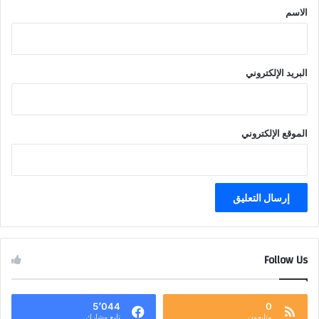
*
الاسم
البريد الإلكتروني
الموقع الإلكتروني
Follow Us
5٬044
0
متابعون
تابع وشارك