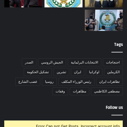
Tags
احتجاجات
الانتخابات البرلمانية
الجيش الروسي
الصدر
الكرملين
اوكرانيا
ايران
تشرين
تشكيل الحكومة
تظاهرات ايران
رئيس الوزراء المكلف
روسيا
غضب الشارع
مصطفى الكاظمي
مظاهرات
وقفات
Follow us
Error Can not Get Posts, Incorrect account info.