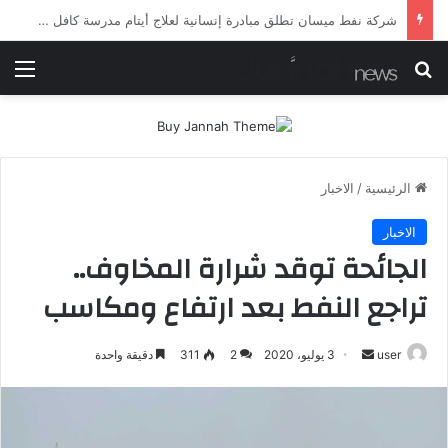
شرطة ميسان تلقي القبض على مطلقي العيارات النارية أثناء تشييع جنائزي في العمارة
بحث عن
الق
الرئيسية
/
الاخبار
الاخبار
الجائحة توقد شرارة المخاوف..
تراجع النفط بعد ارتفاع ومكاسب
أرسل
user
3 يوليو، 2020
2
311
دقيقة واحدة
بريدا
إلكترونيا