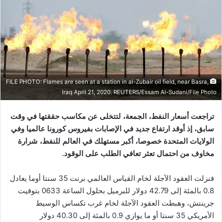
FILE PHOTO: Flames are seen at a station in al-Zubair oil field, near Basra,
Iraq April 21, 2020. REUTERS/Essam Al-Sudani/File Photo
تراجعت أسعار النفط، الجمعة، لتتخلى عن مكاسب حققتها في وقت
سابق، إذ أوقد ارتفاع جديد في الإصابات بفيروس كورونا عالميا وفي
الولايات المتحدة خصوصا، أكبر مستهلك في العالم للنفط، شرارة
مخاوف من احتمال تعثر تعافي الطلب على الوقود.
فنزلت العقود الآجلة لخام القياس العالمي برنت 35 سنتا أوما يعادل
0.8 بالمئة إلى 42.79 دولار للبرميل بحلول الساعة 0633 بتوقيت
جرينتش، وهبطت العقود الآجلة لخام غرب تكساس الوسيط
الأمريكي 35 سنتا أو ما يوازي 0.9 بالمئة إلى 40.30 دولار