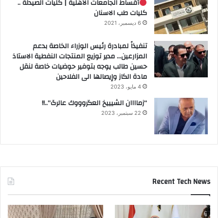
أقساط الجامعات الأهلية | كليات الصيدلة ..
كليات طب الاسنان
6 ديسمبر، 2021
تنفيذاً لمبادرة رئيس الوزراء الخاصة بدعم
المزارعين… مدير توزيع المنتجات النفطية الاستاذ
حسين طالب يوجه بتوفير حوضيات خاصة لنقل
مادة الكاز وإيصالها الى الفلاحين
4 مايو، 2023
“زماااان الشيييخ العگروووك عالرگ”..!!
22 سبتمبر، 2023
Recent Tech News