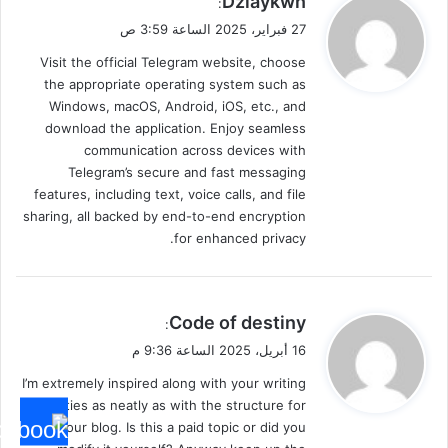
Dziaykwn
:
ق
27 فبراير، 2025 الساعة 3:59 ص
و
Visit the official Telegram website, choose
ل
the appropriate operating system such as
Windows, macOS, Android, iOS, etc., and
download the application. Enjoy seamless
communication across devices with
Telegram’s secure and fast messaging
features, including text, voice calls, and file
sharing, all backed by end-to-end encryption
for enhanced privacy.
ي
Code of destiny
:
ق
16 أبريل، 2025 الساعة 9:36 م
و
I’m extremely inspired along with your writing
ل
abilities as neatly as with the structure for
your blog. Is this a paid topic or did you