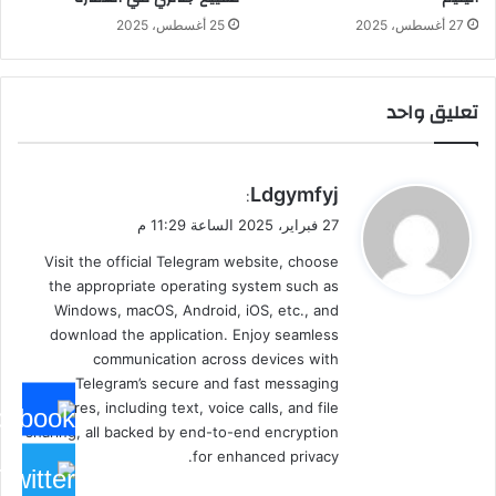
27 أغسطس، 2025
25 أغسطس، 2025
تعليق واحد
ي
Ldgymfyj
:
ق
27 فبراير، 2025 الساعة 11:29 م
و
Visit the official Telegram website, choose
ل
the appropriate operating system such as
Windows, macOS, Android, iOS, etc., and
download the application. Enjoy seamless
communication across devices with
Telegram’s secure and fast messaging
features, including text, voice calls, and file
sharing, all backed by end-to-end encryption
for enhanced privacy.