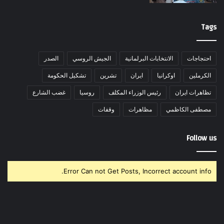
Tags
احتجاجات
الانتخابات البرلمانية
الجيش الروسي
الصدر
الكرملين
اوكرانيا
ايران
تشرين
تشكيل الحكومة
تظاهرات ايران
رئيس الوزراء المكلف
روسيا
غضب الشارع
مصطفى الكاظمي
مظاهرات
وقفات
Follow us
Error Can not Get Posts, Incorrect account info.