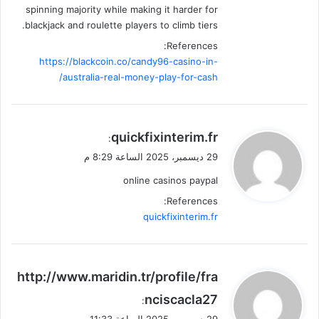
spinning majority while making it harder for
blackjack and roulette players to climb tiers.
References:
https://blackcoin.co/candy96-casino-in-
australia-real-money-play-for-cash/
ي
quickfixinterim.fr
:
ق
29 ديسمبر، 2025 الساعة 8:29 م
و
online casinos paypal
ل
References:
quickfixinterim.fr
ي
http://www.maridin.tr/profile/fra
ق
nciscacla27
:
و