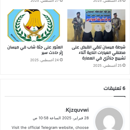
28 أغسطس، 2025
27 أغسطس، 2025
شرطة ميسان تلقي القبض على
العثور على جثة شاب في ميسان
مطلقي العيارات النارية أثناء
إثر حادث سير
تشييع جنائزي في العمارة
24 أغسطس، 2025
25 أغسطس، 2025
‫6 تعليقات
ي
Kjzquvwi
:
ق
28 فبراير، 2025 الساعة 10:58 ص
و
Visit the official Telegram website, choose
ل