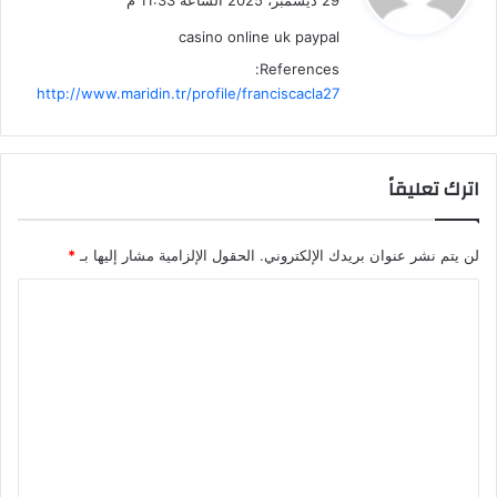
29 ديسمبر، 2025 الساعة 11:33 م
ل
casino online uk paypal
References:
http://www.maridin.tr/profile/franciscacla27
اترك تعليقاً
لن يتم نشر عنوان بريدك الإلكتروني.
الحقول الإلزامية مشار إليها بـ
*
ا
ل
ت
ع
ل
ي
ق