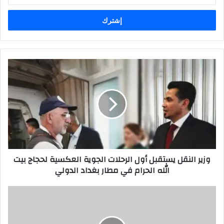
الإلكتروني
وزير
النقل
يستقبل
أول
الرحلات
الجوية
العكسية
لحجاج
بيت
وزير النقل يستقبل أول الرحلات الجوية العكسية لحجاج بيت
الله
الله الحرام في مطار بغداد الدولي
الحرام
في
مطار
ترنيمة
بغداد
مخنوقة
الدولي
خلف
القضبان