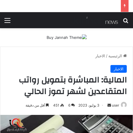
شرطة ميسان تلقي القبض على مطلقي العيارات النارية أثناء تشييع جنائزي في العمارة
بحث عن
الق
الرئيسية
/
الاخبار
الاخبار
المالية: المباشرة بتمويل رواتب
المتقاعدين لشهر تموز الحالي
أرسل
user
3 يوليو، 2023
6
451
أقل من دقيقة
بريدا
إلكترونيا