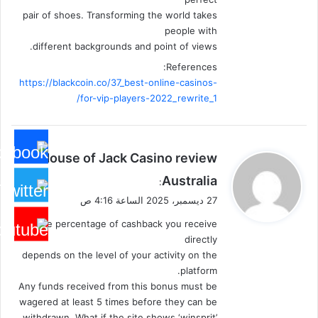
pair of shoes. Transforming the world takes
people with
different backgrounds and point of views.
References:
https://blackcoin.co/37_best-online-casinos-
for-vip-players-2022_rewrite_1/
ي
House of Jack Casino review
ق
Australia
:
و
27 ديسمبر، 2025 الساعة 4:16 ص
ل
The percentage of cashback you receive
directly
depends on the level of your activity on the
platform.
Any funds received from this bonus must be
wagered at least 5 times before they can be
withdrawn. What if the site shows ‘winsprit’