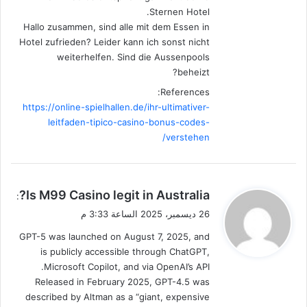
Sternen Hotel.
Hallo zusammen, sind alle mit dem Essen in
Hotel zufrieden? Leider kann ich sonst nicht
weiterhelfen. Sind die Aussenpools
beheizt?
References:
https://online-spielhallen.de/ihr-ultimativer-
leitfaden-tipico-casino-bonus-codes-
verstehen/
ي
Is M99 Casino legit in Australia?
:
ق
26 ديسمبر، 2025 الساعة 3:33 م
و
GPT-5 was launched on August 7, 2025, and
ل
is publicly accessible through ChatGPT,
Microsoft Copilot, and via OpenAI’s API.
Released in February 2025, GPT-4.5 was
described by Altman as a “giant, expensive