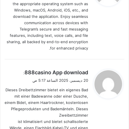
the appropriate operating system such as
Windows, macOS, Android, iOS, etc., and
download the application. Enjoy seamless
communication across devices with
Telegram’s secure and fast messaging
features, including text, voice calls, and file
sharing, all backed by end-to-end encryption
for enhanced privacy.
ي
888casino App download
:
ق
20 ديسمبر، 2025 الساعة 5:17 ص
و
Dieses Dreibettzimmer bietet ein eigenes Bad
ل
mit einer Badewanne oder einer Dusche,
einem Bidet, einem Haartrockner, kostenlosen
Pflegeprodukten und Bademänteln. Dieses
Zweibettzimmer
ist klimatisiert und bietet schallisolierte
Wände, einen Flachbild-Kabel-TV und einen