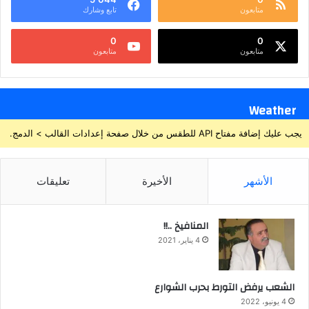
متابعون
تابع وشارك
0
0
متابعون
متابعون
Weather
يجب عليك إضافة مفتاح API للطقس من خلال صفحة إعدادات القالب > الدمج.
الأشهر
الأخيرة
تعليقات
المنافيخ ..!!
4 يناير، 2021
الشعب يرفض التورط بحرب الشوارع
4 يونيو، 2022