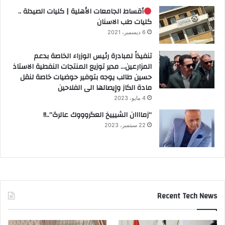
أقساط الجامعات الأهلية | كليات الصيدلة ..
كليات طب الاسنان
6 ديسمبر، 2021
تنفيذاً لمبادرة رئيس الوزراء الخاصة بدعم
المزارعين… مدير توزيع المنتجات النفطية الاستاذ
حسين طالب يوجه بتوفير حوضيات خاصة لنقل
مادة الكاز وإيصالها الى الفلاحين
4 مايو، 2023
“زماااان الشيييخ العگروووك عالرگ”..!!
22 سبتمبر، 2023
Recent Tech News