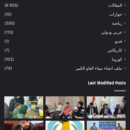
المقالات
(6٬955)
حوارات
(10)
رياضة
(395)
عربي ودولي
(113)
فديو
(1)
كاريكاتير
(7)
كورونا
(102)
ملف انشاء ميناء الفاو الكبير
(79)
Last Modified Posts