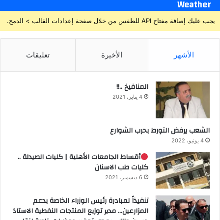
Weather
يجب عليك إضافة مفتاح API للطقس من خلال صفحة إعدادات القالب > الدمج.
الأشهر
الأخيرة
تعليقات
المنافيخ ..!!
4 يناير، 2021
الشعب يرفض التورط بحرب الشوارع
4 يونيو، 2022
أقساط الجامعات الأهلية | كليات الصيدلة ..
كليات طب الاسنان
6 ديسمبر، 2021
تنفيذاً لمبادرة رئيس الوزراء الخاصة بدعم
المزارعين… مدير توزيع المنتجات النفطية الاستاذ