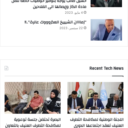
حسين طالب يوجه بتوفير حوضيات خاصة لنقل
مادة الكاز وإيصالها الى الفلاحين
4 مايو، 2023
“زماااان الشيييخ العگروووك عالرگ”..!!
22 سبتمبر، 2023
Recent Tech News
اللجنة الوطنية لمكافحة التطرف
البصرة تحتضن جلسة توعوية
العنيف تعقد اجتماعها الدوري
لمكافحة التطرف العنيف بالتعاون