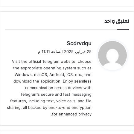
تعليق واحد
ي
Scdrvdqu
:
ق
25 فبراير، 2025 الساعة 11:11 م
و
Visit the official Telegram website, choose
ل
the appropriate operating system such as
Windows, macOS, Android, iOS, etc., and
download the application. Enjoy seamless
communication across devices with
Telegram’s secure and fast messaging
features, including text, voice calls, and file
sharing, all backed by end-to-end encryption
for enhanced privacy.