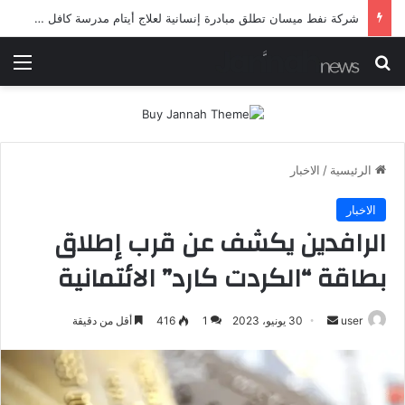
شرطة ميسان تلقي القبض على مطلقي العيارات النارية أثناء تشييع جنائزي في العمارة
بحث عن
الق
الرئيسية
/
الاخبار
الاخبار
الرافدين يكشف عن قرب إطلاق
بطاقة “الكردت كارد” الائتمانية
أرسل
user
30 يونيو، 2023
1
416
أقل من دقيقة
بريدا
إلكترونيا