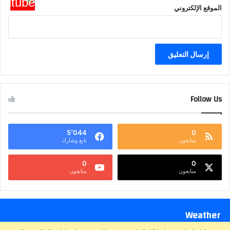
الموقع الإلكتروني
Follow Us
5٬044
0
متابعون
تابع وشارك
0
0
متابعون
متابعون
Weather