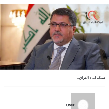
بريدا
إلكترونيا
شبكة انباء العراق..
User