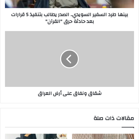
5
قرارات
بينها طرد السفير السويدي.. الصدر يطالب بتنفيذ 5 قرارات
بعد
بعد حادثة حرق "القرآن"
حادثة
حرق
"القرآن"
شقاق
ونفاق
على
أرض
العراق
شقاق ونفاق على أرض العراق
مقالات ذات صلة