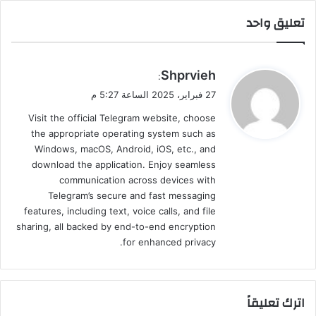
تعليق واحد
ي
Shprvieh
:
ق
27 فبراير، 2025 الساعة 5:27 م
و
Visit the official Telegram website, choose
ل
the appropriate operating system such as
Windows, macOS, Android, iOS, etc., and
download the application. Enjoy seamless
communication across devices with
Telegram’s secure and fast messaging
features, including text, voice calls, and file
sharing, all backed by end-to-end encryption
for enhanced privacy.
اترك تعليقاً