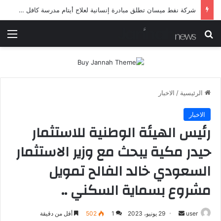
شرطة ميسان تلقي القبض على مطلقي العيارات النارية أثناء تشييع جنائزي في العمارة
بحث عن
الق
الرئيسية
/
الاخبار
الاخبار
رئيس الهيئة الوطنية للاستثمار
حيدر مكية يبحث مع وزير الاستثمار
السعودي خالد الفالح تمويل
مشروع بسماية السكني ..
أرسل
user
29 يونيو، 2023
1
502
أقل من دقيقة