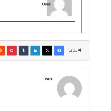
User
فيسبوك
‫X
لينكدإن
بينتي
شاركها
user