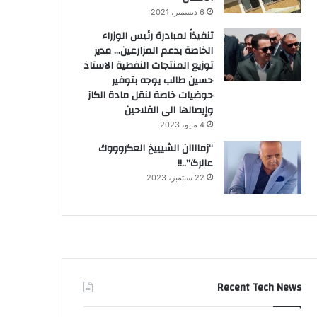
6 ديسمبر، 2021
تنفيذاً لمبادرة رئيس الوزراء
الخاصة بدعم المزارعين… مدير
توزيع المنتجات النفطية الاستاذ
حسين طالب يوجه بتوفير
حوضيات خاصة لنقل مادة الكاز
وإيصالها الى الفلاحين
4 مايو، 2023
“زماااان الشيييخ العگروووك
عالرگ”..!!
22 سبتمبر، 2023
Recent Tech News