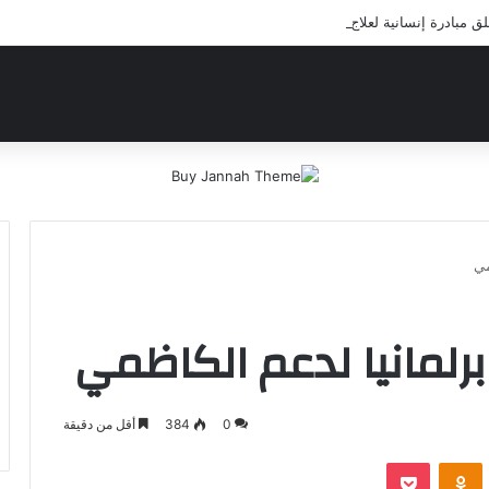
مبادرة إنسانية لعلاج أيتام مدرسة كافل اليتيم
مي
رلمانيا لدعم الكاظمي
0
384
أقل من دقيقة
‫Pocket
Odnoklassniki