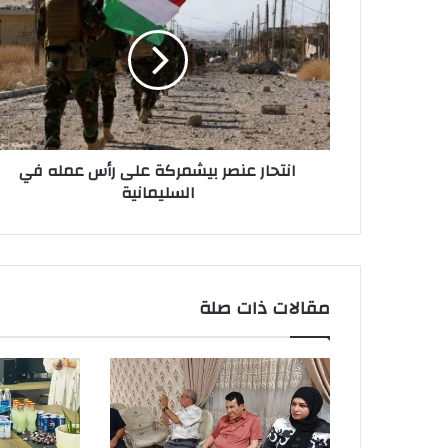
عنصر
بيشمركة
على
رأس
عمله
في
السليمانية
انتحار عنصر بيشمركة على رأس عمله في
السليمانية
مقالات ذات صلة