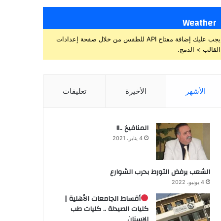
Weather
يجب عليك إضافة مفتاح API للطقس من خلال صفحة إعدادات
القالب > الدمج.
الأشهر
الأخيرة
تعليقات
المنافيخ ..!!
4 يناير، 2021
الشعب يرفض التورط بحرب الشوارع
4 يونيو، 2022
أقساط الجامعات الأهلية |
كليات الصيدلة .. كليات طب
الاسنان