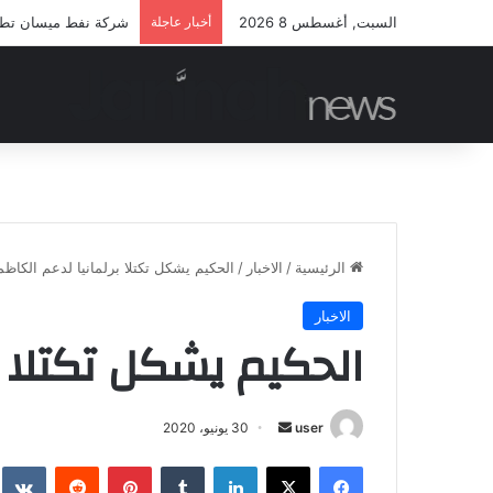
السبت, أغسطس 8 2026
أخبار عاجلة
شركة نفط ميسان تطلق 
الرئيسية
/
الاخبار
/
الحكيم يشكل تكتلا برلمانيا لدعم الكاظ
الاخبار
الحكيم يشكل تكتلا ب
أرسل
user
30 يونيو، 2020
بريدا
فيسبوك
‫X
لينكدإن
بينتيريست
إلكترونيا