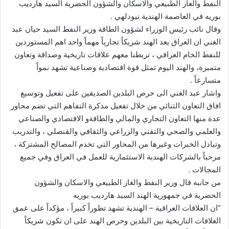
النفط والغاز الطبيعي والاسكان والشؤون الحضرية السيد هارديب
بوريه في العاصمة الهندية نيودلهي .
وقال نائب رئيس الوزراء لشؤون الطاقة وزير النفط السيد حيان عبد
الغني ان العراق يعد الهند شريكاً تجارياً مهماً واحد اهم المستوردين
للنفط الخام العراقي ، تربطنا معهم علاقات تاريخية وصداقة وتعاون
متميزة، والهند اليوم تمثل قوة اقتصادية وصناعية تشهد نمواً
متسارعاً .
واشار عبد الغني الى حرص البلدين الصديقين على تفعيل وتوسيع
افاق التعاون الثنائي من خلال تفعيل مذكرة التفاهم التي تضم محاور
عدة منها التعاون التجاري والمالي والطاقةو الاقتصادي والصناعي
والعلمي والصحي والتقني والزراعي والثقافي والقنصلي ، والتدريب
وتبادل الخبرات وغيرها من المحاور التي تخدم المصالح المشتركة ،
مرحباً بالشركات الهندية الاستثمارية للعمل في العراق وفي جميع
المجالات .
من جانبه قال وزير النفط والغاز الطبيعي والاسكان والشؤون
الحضرية في جمهورية الهند السيد هارديب بوريه
“ان العلاقات العراقية – الهندية تشهد تطوراً كبيراً ، مؤكداً على عمق
العلاقات التاريخية بين البلدين وحرص الهند على ان تكون شريكاً