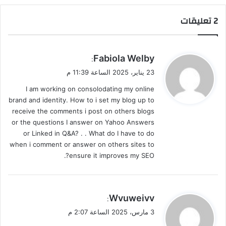
‫2 تعليقات
ي
Fabiola Welby
:
ق
23 يناير، 2025 الساعة 11:39 م
و
I am working on consolodating my online
ل
brand and identity. How to i set my blog up to
receive the comments i post on others blogs
or the questions I answer on Yahoo Answers
or Linked in Q&A? . . What do I have to do
when i comment or answer on others sites to
ensure it improves my SEO?.
ي
Wvuweivv
:
ق
3 مارس، 2025 الساعة 2:07 م
و