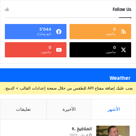
Follow Us
5٬044
0
متابعون
تابع وشارك
0
0
متابعون
متابعون
Weather
يجب عليك إضافة مفتاح API للطقس من خلال صفحة إعدادات القالب > الدمج.
الأشهر
الأخيرة
تعليقات
المنافيخ ..!!
4 يناير، 2021