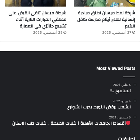
شركة نفط ميسان تطلق مبادرة
شرطة ميسان تلقي القبض على
إنسانية لعلاج أيتام مدرسة كافل
مطلقي العيارات النارية أثناء
اليتيم
تشييع جنائزي في العمارة
27 أغسطس، 2025
25 أغسطس، 2025
Most Viewed Posts
4 يناير، 2021
المنافيخ ..!!
4 يونيو، 2022
الشعب يرفض التورط بحرب الشوارع
6 ديسمبر، 2021
أقساط الجامعات الأهلية | كليات الصيدلة .. كليات طب الاسنان
تصنيفات