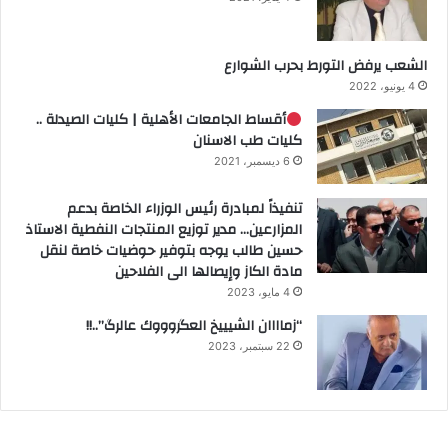
الشعب يرفض التورط بحرب الشوارع
4 يونيو، 2022
أقساط الجامعات الأهلية | كليات الصيدلة ..
كليات طب الاسنان
6 ديسمبر، 2021
تنفيذاً لمبادرة رئيس الوزراء الخاصة بدعم
المزارعين… مدير توزيع المنتجات النفطية الاستاذ
حسين طالب يوجه بتوفير حوضيات خاصة لنقل
مادة الكاز وإيصالها الى الفلاحين
4 مايو، 2023
“زماااان الشيييخ العگروووك عالرگ”..!!
22 سبتمبر، 2023