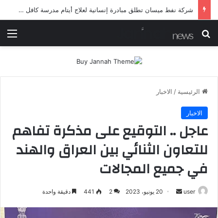
شرطة ميسان تلقي القبض على مطلقي العيارات النارية أثناء تشييع جنائزي في العمارة
بحث عن
الق
الرئيسية
/
الاخبار
الاخبار
عاجل .. التوقيع على مذكرة تفاهم
للتعاون الثنائي بين العراق والهند
في جميع المجالات
أرسل
user
20 يونيو، 2023
2
441
دقيقة واحدة
بريدا
إلكترونيا