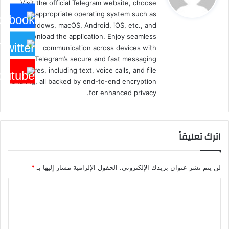
Visit the official Telegram website, choose
ل
the appropriate operating system such as
Windows, macOS, Android, iOS, etc., and
download the application. Enjoy seamless
communication across devices with
Telegram’s secure and fast messaging
features, including text, voice calls, and file
sharing, all backed by end-to-end encryption
for enhanced privacy.
اترك تعليقاً
لن يتم نشر عنوان بريدك الإلكتروني.
الحقول الإلزامية مشار إليها بـ
*
ا
ل
ت