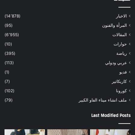
الاخبار
(14٬878)
المرأة والفنون
(95)
المقالات
(6٬955)
حوارات
(10)
رياضة
(395)
عربي ودولي
(113)
فديو
(1)
كاريكاتير
(7)
كورونا
(102)
ملف انشاء ميناء الفاو الكبير
(79)
Last Modified Posts