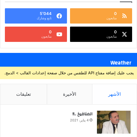
5٬044
0
متابعون
تابع وشارك
0
0
متابعون
متابعون
Weather
يجب عليك إضافة مفتاح API للطقس من خلال صفحة إعدادات القالب > الدمج.
الأشهر
الأخيرة
تعليقات
المنافيخ ..!!
4 يناير، 2021