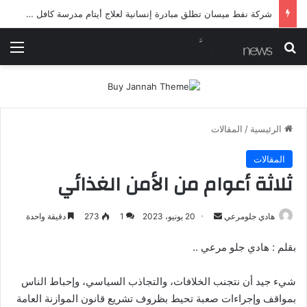
شرطة ميسان تلقي القبض على مطلقي العيارات النارية أثناء تشييع جنائزي في العمارة
بحث عن
الق
الرئيسية
/
المقالات
المقالات
ثلاثة أعوام من الأمن الغذائي
أرسل
هادي جلومرعي
20 يونيو، 2023
1
273
دقيقة واحدة
بريدا
بقلم : هادي جلو مرعي ..
إلكترونيا
شيء جيد أن نتجنب الخلافات، والتجاذب السياسي، وإحباط الناس
بمواقف وإجراءات صعبة تحيط بظروف تشريع قانون الموازنة العامة