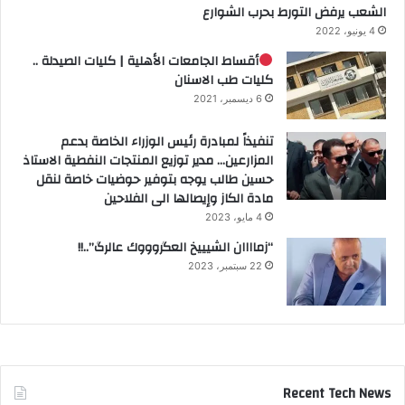
الشعب يرفض التورط بحرب الشوارع
4 يونيو، 2022
أقساط الجامعات الأهلية | كليات الصيدلة ..
كليات طب الاسنان
6 ديسمبر، 2021
تنفيذاً لمبادرة رئيس الوزراء الخاصة بدعم
المزارعين… مدير توزيع المنتجات النفطية الاستاذ
حسين طالب يوجه بتوفير حوضيات خاصة لنقل
مادة الكاز وإيصالها الى الفلاحين
4 مايو، 2023
“زماااان الشيييخ العگروووك عالرگ”..!!
22 سبتمبر، 2023
Recent Tech News