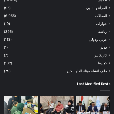
الاخبار
(14٬878)
المرأة والفنون
(95)
المقالات
(6٬955)
حوارات
(10)
رياضة
(395)
عربي ودولي
(113)
فديو
(1)
كاريكاتير
(7)
كورونا
(102)
ملف انشاء ميناء الفاو الكبير
(79)
Last Modified Posts