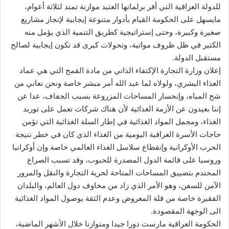
للدولة العراقية التي أفر برلمانها العتيد موازنة تمتد لثلاثة أعوام،
مايسهل على الحكومة القيام بأدوار متنوعة إيجابية لإنجاز مشاريع
صغيرة وكبيرة، وحتى إستراتيجية كطريق التنمية الذي يؤمل منه
الكثير في ظل ظروف مواتية، وتحولات كبرى قد تكون إيجابية لصالح
مستقبل الدولة.
‏إعلان وزارة التجارة الإكتفاء الذاتي من مادة القمح التي هي عماد
الغذاء البشري، ولولاه لما عبد الله أمر مبشر خاصة ونحن نعاني من
شح المياه، وإنحسار المساحات المزروعة بسبب الجفاف، عدا عن
إننا بعيدون عن الأزمة الغذائية لأن هناك شركات تعمل على توربد
الغذاء، ومجمل المواد الغذائية في إطار السلة الغذائية التي تؤمن
حاجات الأسرة العرافية اليومية من الغذاء الذي كان في خطر نتيجة
الحرب الأوكرانية وإنقطاع سلاسل الغذاء العالمي خاصة وإن أوكرانيا
وروسيا على قائمة الدول المصدرة للحبوب، وقد تسبب الصراع
المحتدم بتضييق المساحات المتاحة لحرية التجارة والنقل والمرور
الآمن للسفن، وهو الأمر الذي زاد من مخاوف دول العالم، والبلدان
الفقيرة خاصة من قلة المعروض وعدم الثقة بوصول المواد الغذائية
الى الوجهة المقصودة.
‏الحكومة العراقية مارست دورا جيدا ومتوازنا خلال الأشهر الماضية،