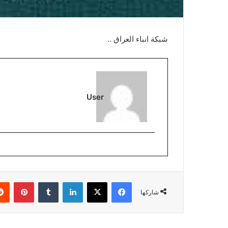
شبكة انباء العراق ..
User
فيسبوك
‫X
لينكدإن
بينتي
شاركها