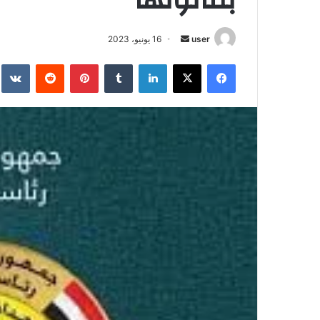
أرسل
user
16 يونيو، 2023
بريدا
فيسبوك
‫X
لينكدإن
بينتيريست
إلكترونيا