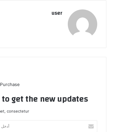
user
 Purchase
t to get the new updates!
et, consectetur.
أدخل
بريدك