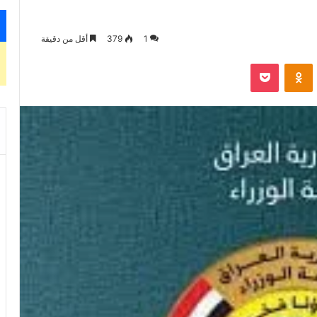
1
379
أقل من دقيقة
‫Pocket
Odnoklassniki