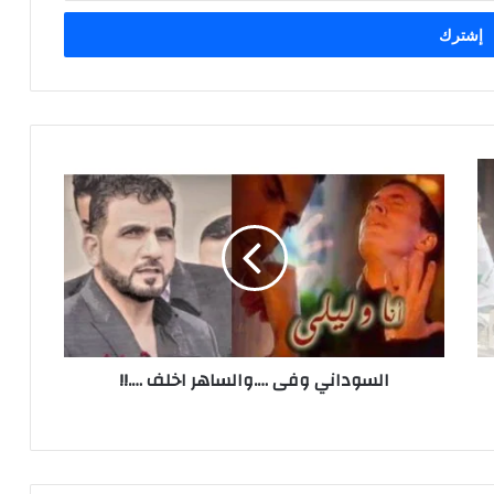
السوداني
وفى
….والساهر
اخلف
….!!
السوداني وفى ….والساهر اخلف ….!!