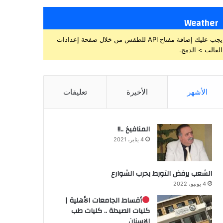
Weather
يجب عليك إضافة مفتاح API للطقس من خلال صفحة إعدادات
القالب > الدمج.
الأشهر
الأخيرة
تعليقات
المنافيخ ..!!
4 يناير، 2021
الشعب يرفض التورط بحرب الشوارع
4 يونيو، 2022
أقساط الجامعات الأهلية |
كليات الصيدلة .. كليات طب
الاسنان