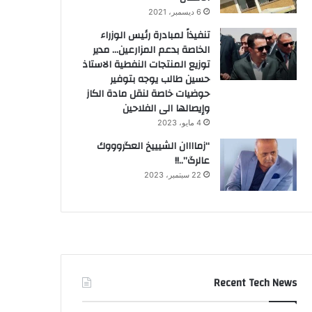
6 ديسمبر، 2021
تنفيذاً لمبادرة رئيس الوزراء
الخاصة بدعم المزارعين… مدير
توزيع المنتجات النفطية الاستاذ
حسين طالب يوجه بتوفير
حوضيات خاصة لنقل مادة الكاز
وإيصالها الى الفلاحين
4 مايو، 2023
“زماااان الشيييخ العگروووك
عالرگ”..!!
22 سبتمبر، 2023
Recent Tech News