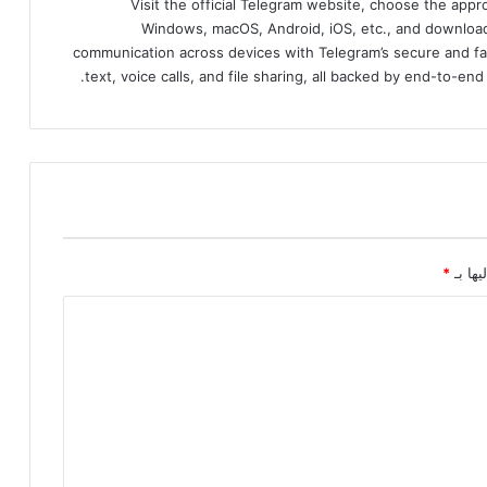
Visit the official Telegram website, choose the app
Windows, macOS, Android, iOS, etc., and download
communication across devices with Telegram’s secure and fa
text, voice calls, and file sharing, all backed by end-to-en
يها بـ
*