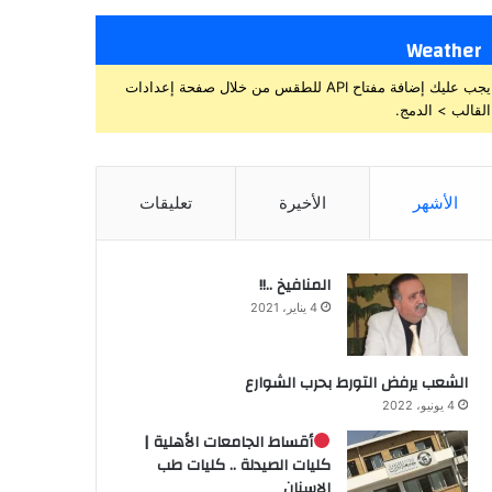
Weather
يجب عليك إضافة مفتاح API للطقس من خلال صفحة إعدادات
القالب > الدمج.
الأشهر
الأخيرة
تعليقات
المنافيخ ..!!
4 يناير، 2021
الشعب يرفض التورط بحرب الشوارع
4 يونيو، 2022
أقساط الجامعات الأهلية |
كليات الصيدلة .. كليات طب
الاسنان