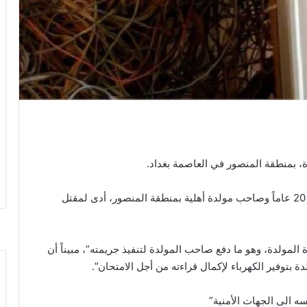
وقال مراسلنا، أن “خلافاً نشب بين شاب يبلغ من العمر 20 عاماً وصاحب مولدة أهلية بمنطقة المنصور، أدى لمقتل
مولدة، وهو ما دفع صاحب المولدة لتنفيذ جريمته”، مبيناً أن
 بتوفير الكهرباء لإكمال قراءته من أجل الامتحان”.
ه الى الجهات الأمنية”