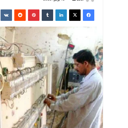
بريدا
فيسبوك
‫X
لينكدإن
بينتيريست
إلكترونيا