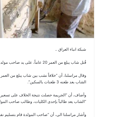
شبكة انباء العراق ..
قُتل شاب يبلغ من العمر 20 عاماً، على يد صاحب مولدة، بمنطقة المنصور في العاصمة بغداد.
الشاب بعد طعنه 3 طعنات بالسكين”.
وأضاف، أن “الجريمة حصلت نتيجة الخلاف على تسعيرة ال
“الشاب يعد طالباً بإحدى الكليات، وطالب صاحب المولدة
وأشار مراسلنا الى، أن “صاحب المولدة قام بتسليم نفس