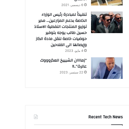
6 ديسمبر، 2021
تنفيذاً لمبادرة رئيس الوزراء
الخاصة بدعم المزارعين… مدير
توزيع المنتجات النفطية الاستاذ
حسين طالب يوجه بتوفير
حوضيات خاصة لنقل مادة الكاز
وإيصالها الى الفلاحين
4 مايو، 2023
“زماااان الشيييخ العگروووك
عالرگ”..!!
22 سبتمبر، 2023
Recent Tech News