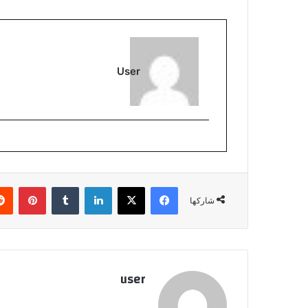
User
فيسبوك
‫X
لينكدإن
بينتي
شاركها
user