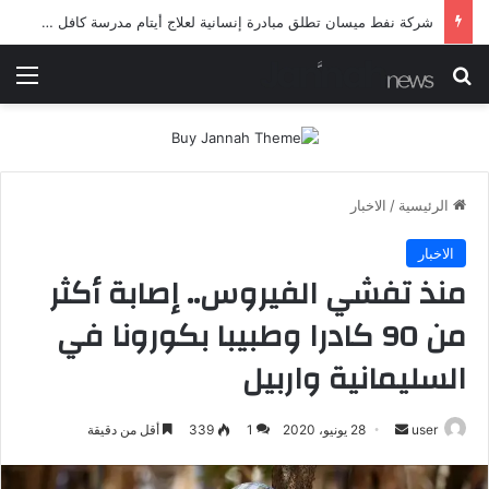
شرطة ميسان تلقي القبض على مطلقي العيارات النارية أثناء تشييع جنائزي في العمارة
بحث عن
الق
الرئيسية
/
الاخبار
الاخبار
منذ تفشي الفيروس.. إصابة أكثر
من 90 كادرا وطبيبا بكورونا في
السليمانية واربيل
أرسل
user
28 يونيو، 2020
1
339
أقل من دقيقة
بريدا
إلكترونيا