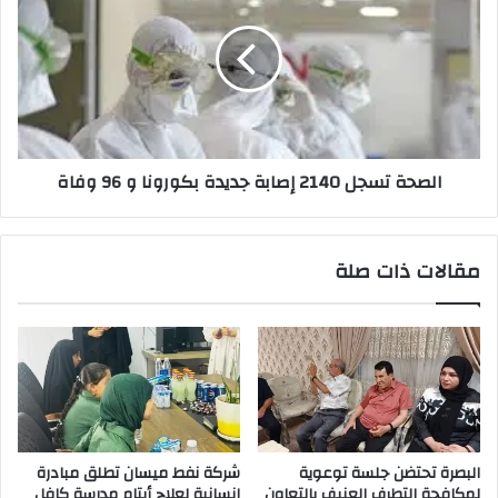
2140
إصابة
جديدة
بكورونا
و
96
وفاة
الصحة تسجل 2140 إصابة جديدة بكورونا و 96 وفاة
مقالات ذات صلة
البصرة تحتضن جلسة توعوية
شركة نفط ميسان تطلق مبادرة
لمكافحة التطرف العنيف بالتعاون
إنسانية لعلاج أيتام مدرسة كافل