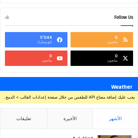
Follow Us
5٬044
0
متابعون
تابع وشارك
0
0
متابعون
متابعون
Weather
يجب عليك إضافة مفتاح API للطقس من خلال صفحة إعدادات القالب > الدمج.
الأشهر
الأخيرة
تعليقات