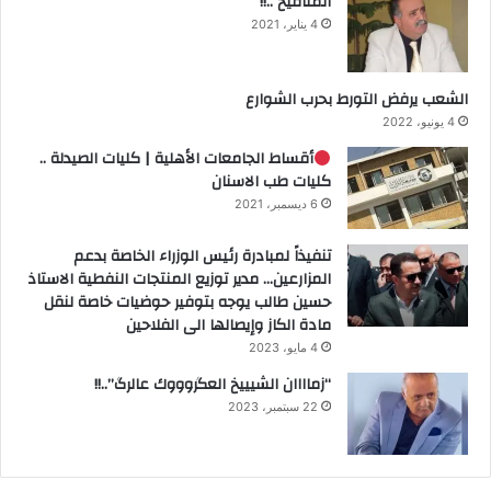
المنافيخ ..!!
4 يناير، 2021
الشعب يرفض التورط بحرب الشوارع
4 يونيو، 2022
أقساط الجامعات الأهلية | كليات الصيدلة ..
كليات طب الاسنان
6 ديسمبر، 2021
تنفيذاً لمبادرة رئيس الوزراء الخاصة بدعم
المزارعين… مدير توزيع المنتجات النفطية الاستاذ
حسين طالب يوجه بتوفير حوضيات خاصة لنقل
مادة الكاز وإيصالها الى الفلاحين
4 مايو، 2023
“زماااان الشيييخ العگروووك عالرگ”..!!
22 سبتمبر، 2023